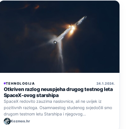
TEHNOLOGIJA
24. 1. 2024.
Otkriven razlog neuspjeha drugog testnog leta
SpaceX-ovog starshipa
SpaceX redovito zauzima naslovnice, ali ne uvijek iz
pozitivnih razloga. Osamnaestog studenog svjedočili smo
drugom testnom letu Starshipa i njegovog…
Kozmos.hr