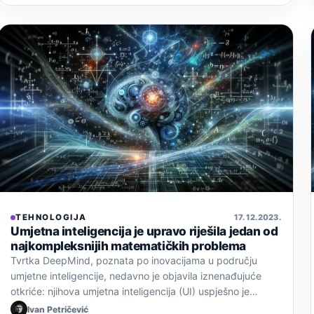
TEHNOLOGIJA
17. 12. 2023.
Umjetna inteligencija je upravo riješila jedan od
najkompleksnijih matematičkih problema
Tvrtka DeepMind, poznata po inovacijama u području
umjetne inteligencije, nedavno je objavila iznenađujuće
otkriće: njihova umjetna inteligencija (UI) uspješno je…
Ivan Petričević