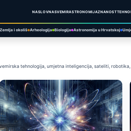
NASLOVNA
SVEMIR
ASTRONOMIJA
ZNANOST
TEHNO
Zemlja i okoliš
Arheologija
Biologija
Astronomija u Hrvatskoj
Umje
vemirska tehnologija, umjetna inteligencija, sateliti, robotika,