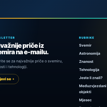
SLETTER
RUBRIKE
važnije priče iz
Svemir
mira na e-mailu.
Astronomija
vite se za najvažnije priče o svemiru,
Znanost
sti i tehnologiji.
Tehnologija
Jeste li znali?
javi se
Međuzvjezdani
objekti
Mjesec