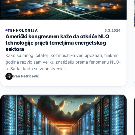
TEHNOLOGIJA
3. 3. 2024.
Američki kongresmen kaže da otkriće NLO
tehnologije prijeti temeljima energetskog
sektora
Kako su mnogi čitatelji kozmos.hr-a već upoznati, tijekom
godina razvio sam veliku znatiželju prema fenomenu NLO-
a. Sada, kada su znanstvenici…
Ivan Petričević