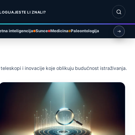
Otvori pr
LOGIJA
JESTE LI ZNALI?
tna inteligencija
Sunce
Medicina
Paleontologija
 teleskopi i inovacije koje oblikuju budućnost istraživanja.