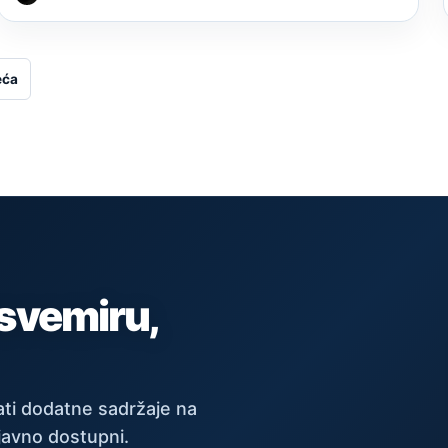
eća
 svemiru,
ti dodatne sadržaje na
javno dostupni.