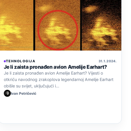
TEHNOLOGIJA
31. 1. 2024.
Je li zaista pronađen avion Amelije Earhart?
Je li zaista pronađen avion Amelije Earhart? Vijesti o
otkriću navodnog zrakoplova legendarnoj Amelije Earhart
obišle su svijet, uključujući i…
Ivan Petričević