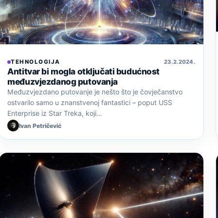
TEHNOLOGIJA
23. 2. 2024.
Antitvar bi mogla otključati budućnost
međuzvjezdanog putovanja
Međuzvjezdano putovanje je nešto što je čovječanstvo
ostvarilo samo u znanstvenoj fantastici – poput USS
Enterprise iz Star Treka, koji…
Ivan Petričević