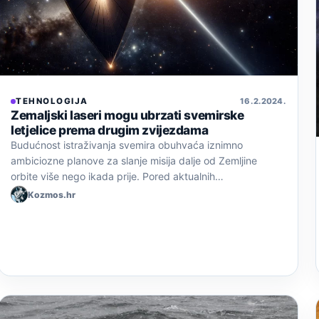
TEHNOLOGIJA
16. 2. 2024.
Zemaljski laseri mogu ubrzati svemirske
letjelice prema drugim zvijezdama
Budućnost istraživanja svemira obuhvaća iznimno
ambiciozne planove za slanje misija dalje od Zemljine
orbite više nego ikada prije. Pored aktualnih…
Kozmos.hr