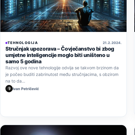
TEHNOLOGIJA
21. 2. 2024.
Stručnjak upozorava – Čovječanstvo bi zbog
umjetne inteligencije moglo biti uništeno u
samo 5 godina
Razvoj ove nove tehnologije odvija se takvom brzinom da
je počeo buditi zabrinutost među stručnjacima, s obzirom
na to da…
Ivan Petričević