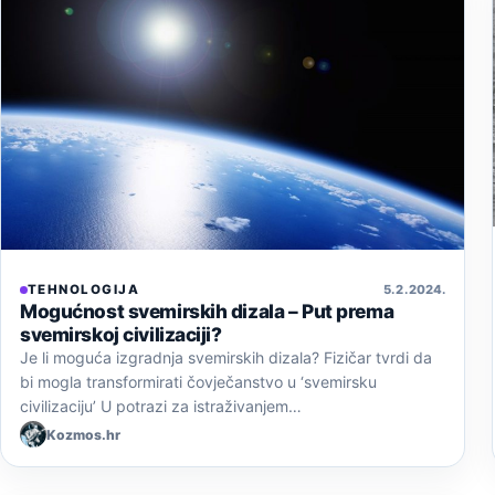
TEHNOLOGIJA
5. 2. 2024.
Mogućnost svemirskih dizala – Put prema
svemirskoj civilizaciji?
Je li moguća izgradnja svemirskih dizala? Fizičar tvrdi da
bi mogla transformirati čovječanstvo u ‘svemirsku
civilizaciju’ U potrazi za istraživanjem…
Kozmos.hr