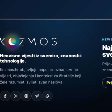
Podnožje stranice
NEW
Naj
sve
Neovisne vijesti iz svemira, znanosti i
tehnologije.
Prija
Kozmos.hr objavljuje popularnoznanstvene
znano
vijesti, objašnjenja i kontekst za čitatelje koji
žele razumjeti svijet izvan naslova.
Pri