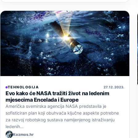
TEHNOLOGIJA
27. 12. 2023.
Evo kako će NASA tražiti život na ledenim
mjesecima Encelada i Europe
Američka svemirska agencija NASA predstavila je
sofisticiran plan koji obuhvaća ključne aspekte potrebne
za razvoj robotskog sustava namijenjenog istraživanju
ledenih…
Kozmos.hr