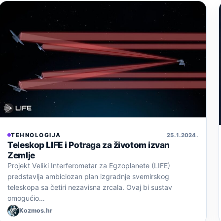
TEHNOLOGIJA
25. 1. 2024.
Teleskop LIFE i Potraga za životom izvan
Zemlje
Projekt Veliki Interferometar za Egzoplanete (LIFE)
predstavlja ambiciozan plan izgradnje svemirskog
teleskopa sa četiri nezavisna zrcala. Ovaj bi sustav
omogućio…
Kozmos.hr