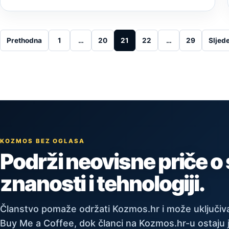
Posts pagination
Prethodna
1
…
20
21
22
…
29
Sljed
KOZMOS BEZ OGLASA
Podrži neovisne priče o
znanosti i tehnologiji.
Članstvo pomaže održati Kozmos.hr i može uključiva
Buy Me a Coffee, dok članci na Kozmos.hr-u ostaju 