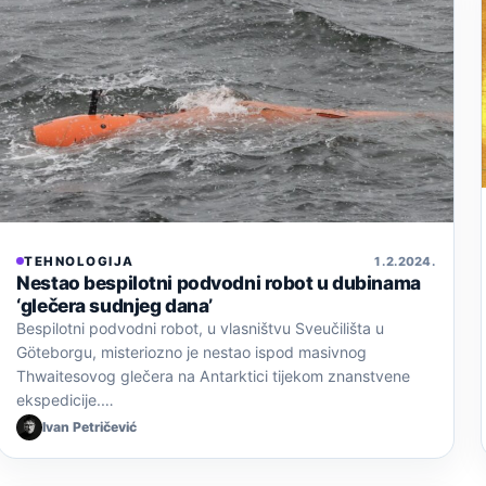
TEHNOLOGIJA
1. 2. 2024.
Nestao bespilotni podvodni robot u dubinama
‘glečera sudnjeg dana’
Bespilotni podvodni robot, u vlasništvu Sveučilišta u
Göteborgu, misteriozno je nestao ispod masivnog
Thwaitesovog glečera na Antarktici tijekom znanstvene
ekspedicije.…
Ivan Petričević