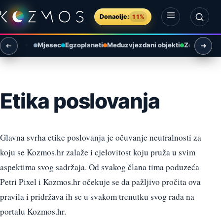
Preskoči na sadržaj
Donacije:
11%
Otvori izbornik
Otvori pretragu
Mjesec
Egzoplaneti
Međuzvjezdani objekti
Zemlja i ok
Etika poslovanja
Glavna svrha etike poslovanja je očuvanje neutralnosti za
koju se Kozmos.hr zalaže i cjelovitost koju pruža u svim
aspektima svog sadržaja. Od svakog člana tima poduzeća
Petri Pixel i Kozmos.hr očekuje se da pažljivo pročita ova
pravila i pridržava ih se u svakom trenutku svog rada na
portalu Kozmos.hr.