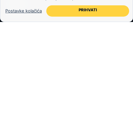
Newsletter
PRIHVATI
Postavke kolačića
Partneri
Kontakt
O nama
POVJERENJE
Impressum
Etika poslovanja
Politika provjeravanja činjenica
Uvjeti korištenja
© 2026 Kozmos.hr. Sva prava pridržana.
Svemir, znanost, tehnologija i velike ideje za znatiželjne