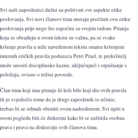
Svi naši zaposlenici dužni su poštivati sve aspekte etike
poslovanja. Svi novi članovi tima moraju pročitati ovu etiku
poslovanja prije nego što započnu sa svojim radom. Pitanja
koja se obrađuju u ovom tekstu su važna, pa se svako
kršenje pravila u niže navedenom tekstu smatra kršenjem
internih etičkih pravila poduzeća Petri Pixel, te prekršitelj
može snositi disciplinske kazne, uključujući i otpuštanje s
položaja, ovisno o težini povrede.
Član tima koji ima pitanje ili krši bilo koji dio ovih pravila
ili je svjedočio tome da je drugi zaposlenik to učinio,
trebao bi se odmah obratiti svom nadređenom. Svi upiti u
ovom pogledu biti će diskretni kako bi se zaštitila osobna
prava i prava na diskreciju svih članova tima.