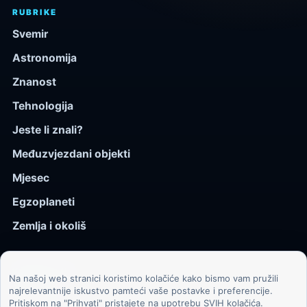
RUBRIKE
Svemir
Astronomija
Znanost
Tehnologija
Jeste li znali?
Međuzvjezdani objekti
Mjesec
Egzoplaneti
Zemlja i okoliš
KOZMOS.HR
Na našoj web stranici koristimo kolačiće kako bismo vam pružili
najrelevantnije iskustvo pamteći vaše postavke i preferencije.
Naslovna
Pritiskom na "Prihvati" pristajete na upotrebu SVIH kolačića.