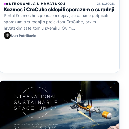
ASTRONOMIJA U HRVATSKOJ
21. 8. 2025.
Kozmos i CroCube sklopili sporazum o suradnji
Portal Kozmos.hr s ponosom objavljuje da smo potpisali
sporazum o suradnji s projektom CroCube, prvim
hrvatskim satelitom u svemiru. Ovim…
Ivan Petričević