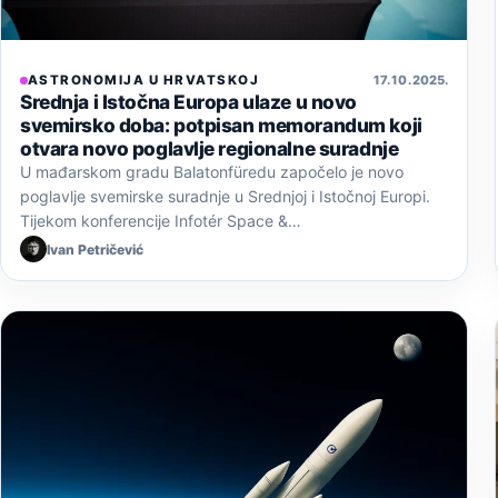
ASTRONOMIJA U HRVATSKOJ
17. 10. 2025.
Srednja i Istočna Europa ulaze u novo
svemirsko doba: potpisan memorandum koji
otvara novo poglavlje regionalne suradnje
U mađarskom gradu Balatonfüredu započelo je novo
poglavlje svemirske suradnje u Srednjoj i Istočnoj Europi.
Tijekom konferencije Infotér Space &…
Ivan Petričević