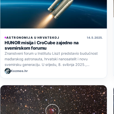
ASTRONOMIJA U HRVATSKOJ
14. 5. 2025.
HUNOR misija i CroCube zajedno na
svemirskom forumu
Znanstveni forum u Institutu Liszt predstavio budućnost
mađarskog astronauta, hrvatski nanosatelit i novu
svemirsku generaciju. U srijedu, 8. svibnja 2025.,…
Kozmos.hr