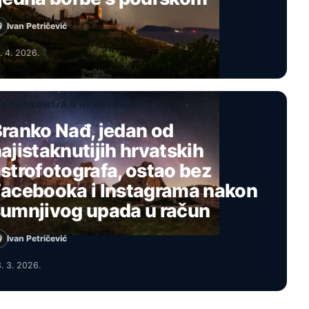
Ivan Petričević
. 4. 2026.
ASTRONOMIJA U HRVATSKOJ
ranko Nađ, jedan od
ajistaknutijih hrvatskih
strofotografa, ostao bez
acebooka i Instagrama nakon
umnjivog upada u račun
Ivan Petričević
. 3. 2026.