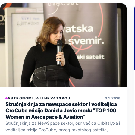
ASTRONOMIJA U HRVATSKOJ
3. 1. 2026.
Stručnjakinja za newspace sektor i voditeljica
CroCube misije Daniela Jovic među “TOP 100
Women in Aerospace & Aviation”
Stručnjakinja za NewSpace sektor, osnivačica Orbitalyxa i
voditeljica misije CroCube, prvog hrvatskog satelita,