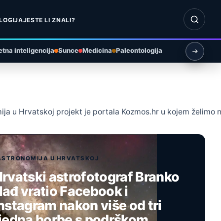
Otvori pr
LOGIJA
JESTE LI ZNALI?
tna inteligencija
Sunce
Medicina
Paleontologija
ja u Hrvatskoj projekt je portala Kozmos.hr u kojem želimo na 
ASTRONOMIJA U HRVATSKOJ
rvatski astrofotograf Branko
ađ vratio Facebook i
nstagram nakon više od tri
jedna borbe s podrškom