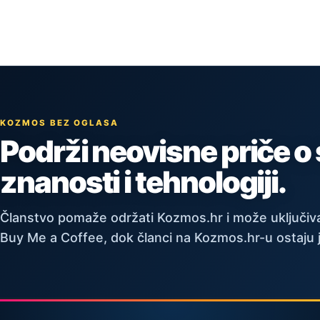
KOZMOS BEZ OGLASA
Podrži neovisne priče o
znanosti i tehnologiji.
Članstvo pomaže održati Kozmos.hr i može uključiva
Buy Me a Coffee, dok članci na Kozmos.hr-u ostaju 