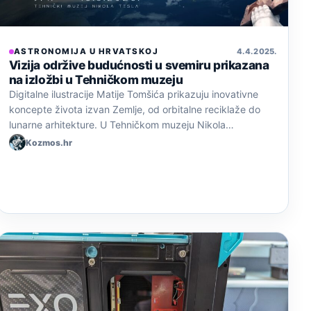
ASTRONOMIJA U HRVATSKOJ
4. 4. 2025.
Vizija održive budućnosti u svemiru prikazana
na izložbi u Tehničkom muzeju
Digitalne ilustracije Matije Tomšića prikazuju inovativne
koncepte života izvan Zemlje, od orbitalne reciklaže do
lunarne arhitekture. U Tehničkom muzeju Nikola…
Kozmos.hr