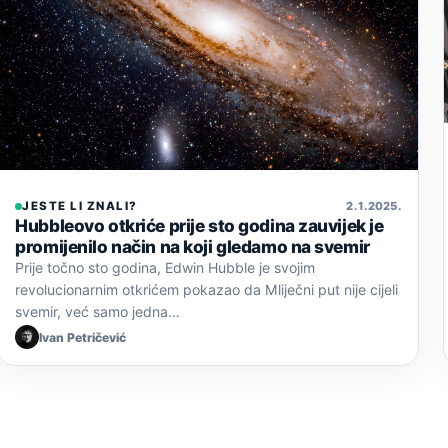
JESTE LI ZNALI?
2. 1. 2025.
Hubbleovo otkriće prije sto godina zauvijek je
promijenilo način na koji gledamo na svemir
Prije točno sto godina, Edwin Hubble je svojim
revolucionarnim otkrićem pokazao da Mliječni put nije cijeli
svemir, već samo jedna…
Ivan Petričević