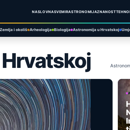
NASLOVNA
SVEMIR
ASTRONOMIJA
ZNANOST
TEHNO
Zemlja i okoliš
Arheologija
Biologija
Astronomija u Hrvatskoj
Umje
 Hrvatskoj
Astronomi
H
N
I
t