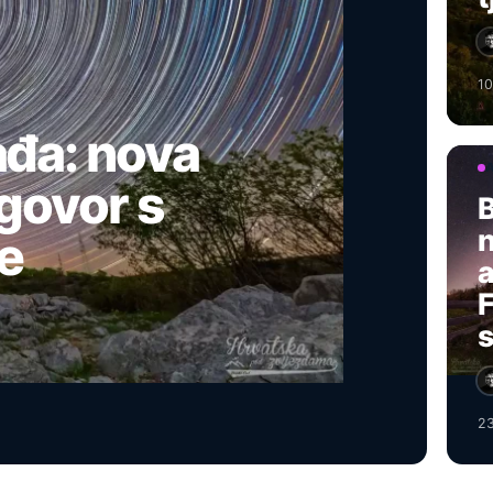
10
ađa: nova
zgovor s
B
n
e
a
F
s
23