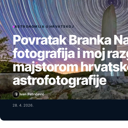
ASTRONOMIJA U HRVATSKOJ
Povratak Branka N
fotografija i moj ra
majstorom hrvatsk
astrofotografije
Ivan Petričević
28. 4. 2026.