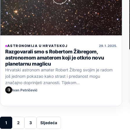
ASTRONOMIJA U HRVATSKOJ
29. 1. 2025.
Razgovarali smo s Robertom Žibregom,
astronomom amaterom koji je otkrio novu
planetarnu maglicu
Hrvatski astronom amater Robert Žibreg svojim je radom
još jednom pokazao kako strast i predanost mogu
značajno doprinijeti znanosti. Tijekom…
Ivan Petričević
Posts pagination
1
2
3
Sljedeća