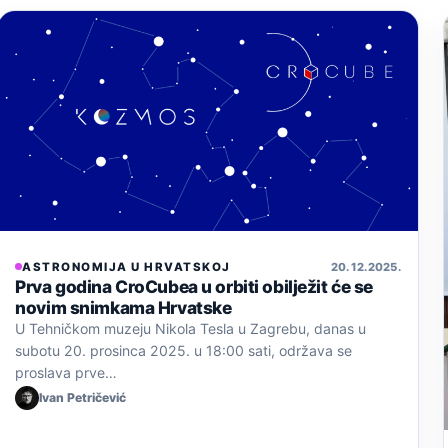
ASTRONOMIJA U HRVATSKOJ
20. 12. 2025.
Prva godina CroCubea u orbiti obilježit će se
novim snimkama Hrvatske
U Tehničkom muzeju Nikola Tesla u Zagrebu, danas u
subotu 20. prosinca 2025. u 18:00 sati, održava se
proslava prve…
Ivan Petričević