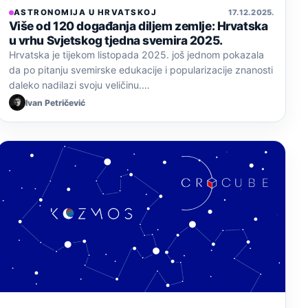
ASTRONOMIJA U HRVATSKOJ
17. 12. 2025.
Više od 120 događanja diljem zemlje: Hrvatska
u vrhu Svjetskog tjedna svemira 2025.
Hrvatska je tijekom listopada 2025. još jednom pokazala
da po pitanju svemirske edukacije i popularizacije znanosti
daleko nadilazi svoju veličinu.…
Ivan Petričević