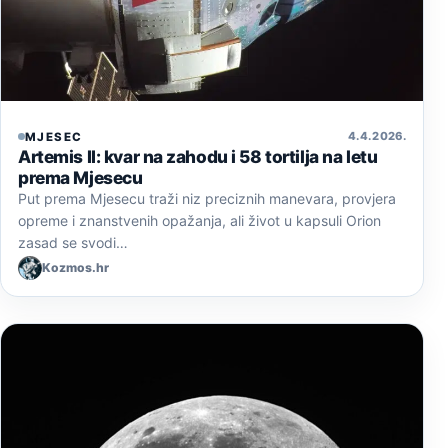
4. 4. 2026.
MJESEC
Artemis II: kvar na zahodu i 58 tortilja na letu
prema Mjesecu
Put prema Mjesecu traži niz preciznih manevara, provjera
opreme i znanstvenih opažanja, ali život u kapsuli Orion
zasad se svodi…
Kozmos.hr