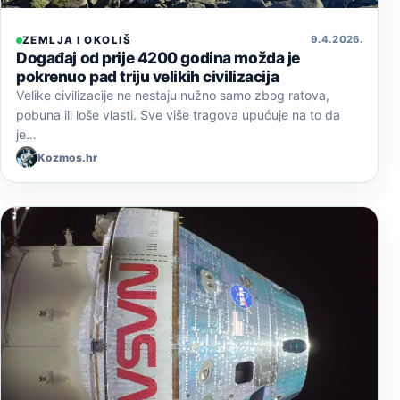
9. 4. 2026.
ZEMLJA I OKOLIŠ
Događaj od prije 4200 godina možda je
pokrenuo pad triju velikih civilizacija
Velike civilizacije ne nestaju nužno samo zbog ratova,
pobuna ili loše vlasti. Sve više tragova upućuje na to da
je…
Kozmos.hr