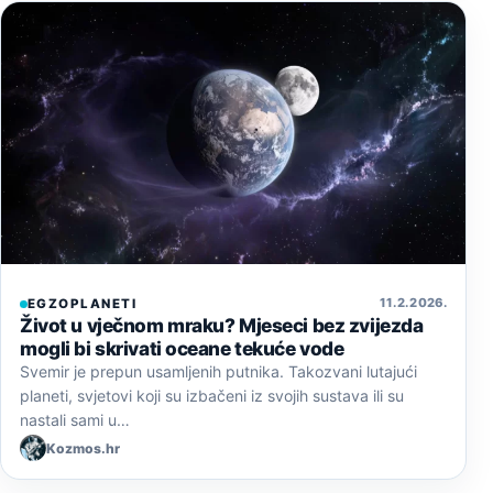
11. 2. 2026.
EGZOPLANETI
Život u vječnom mraku? Mjeseci bez zvijezda
mogli bi skrivati oceane tekuće vode
Svemir je prepun usamljenih putnika. Takozvani lutajući
planeti, svjetovi koji su izbačeni iz svojih sustava ili su
nastali sami u…
Kozmos.hr