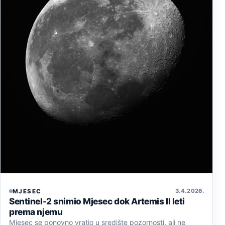
3. 4. 2026.
MJESEC
Sentinel-2 snimio Mjesec dok Artemis II leti
prema njemu
Mjesec se ponovno vratio u središte pozornosti, ali ne