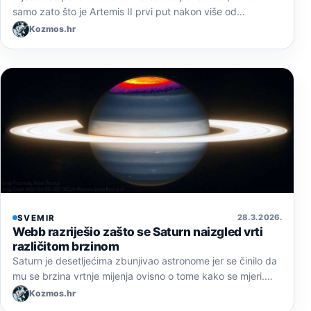
samo zato što je Artemis II prvi put nakon više od…
Kozmos.hr
28. 3. 2026.
SVEMIR
Webb razriješio zašto se Saturn naizgled vrti
različitom brzinom
Saturn je desetljećima zbunjivao astronome jer se činilo da
mu se brzina vrtnje mijenja ovisno o tome kako se mjeri.…
Kozmos.hr