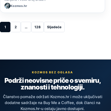
Kozmos.hr
Posts pagination
1
2
…
128
Sljedeće
KOZMOS BEZ OGLASA
Podrži neovisne priče o svemiru,
znanosti i tehnologiji.
Članstvo pomaže održati Kozmos.hr i može uključivati
dodatne sadržaje na Buy Me a Coffee, dok članci na
Kozmos.hr-u ostaju javno dostupni.