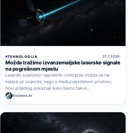
27. 7. 2026.
TEHNOLOGIJA
Možda tražimo izvanzemaljske laserske signale
na pogrešnom mjestu
Laserski svjetionici naprednih civilizacija možda se ne
nalaze uz zvijezde, nego u međuzvjezdanom prostoru.
Novi prijedlog pokazuje kako bismo takve…
Kozmos.hr