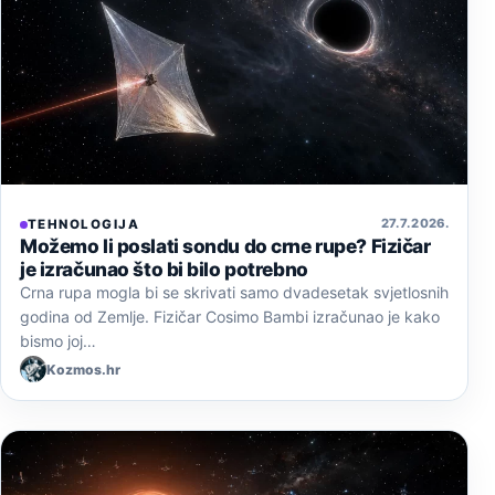
27. 7. 2026.
TEHNOLOGIJA
Možemo li poslati sondu do crne rupe? Fizičar
je izračunao što bi bilo potrebno
Crna rupa mogla bi se skrivati samo dvadesetak svjetlosnih
godina od Zemlje. Fizičar Cosimo Bambi izračunao je kako
bismo joj…
Kozmos.hr