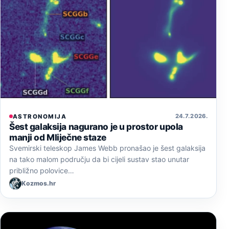
24. 7. 2026.
ASTRONOMIJA
Šest galaksija nagurano je u prostor upola
manji od Mliječne staze
Svemirski teleskop James Webb pronašao je šest galaksija
na tako malom području da bi cijeli sustav stao unutar
približno polovice…
Kozmos.hr