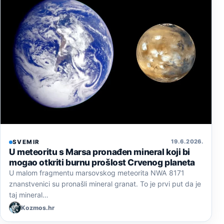
19. 6. 2026.
SVEMIR
U meteoritu s Marsa pronađen mineral koji bi
mogao otkriti burnu prošlost Crvenog planeta
U malom fragmentu marsovskog meteorita NWA 8171
znanstvenici su pronašli mineral granat. To je prvi put da je
taj mineral…
Kozmos.hr