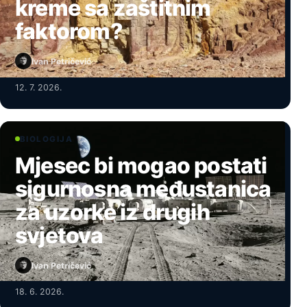
kreme sa zaštitnim
faktorom?
Ivan Petričević
12. 7. 2026.
BIOLOGIJA
Mjesec bi mogao postati
sigurnosna međustanica
za uzorke iz drugih
svjetova
Ivan Petričević
18. 6. 2026.