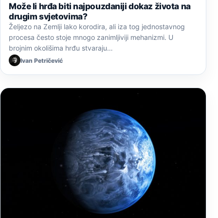
Može li hrđa biti najpouzdaniji dokaz života na
drugim svjetovima?
Željezo na Zemlji lako korodira, ali iza tog jednostavnog
procesa često stoje mnogo zanimljiviji mehanizmi. U
brojnim okolišima hrđu stvaraju…
Ivan Petričević