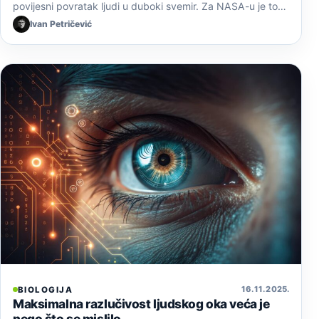
povijesni povratak ljudi u duboki svemir. Za NASA-u je to…
Ivan Petričević
16. 11. 2025.
BIOLOGIJA
Maksimalna razlučivost ljudskog oka veća je
nego što se mislilo