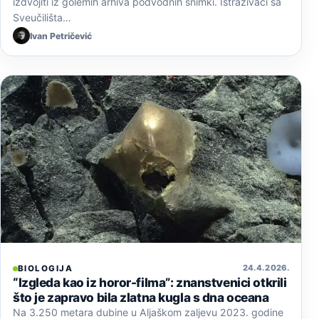
izdvojiti iz golemih arhiva podvodnih snimki. Istraživači sa
Sveučilišta…
Ivan Petričević
24. 4. 2026.
BIOLOGIJA
“Izgleda kao iz horor-filma”: znanstvenici otkrili
što je zapravo bila zlatna kugla s dna oceana
Na 3.250 metara dubine u Aljaškom zaljevu 2023. godine