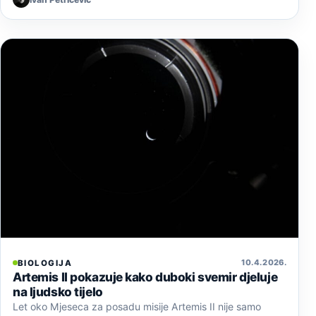
10. 4. 2026.
BIOLOGIJA
Artemis II pokazuje kako duboki svemir djeluje
na ljudsko tijelo
Let oko Mjeseca za posadu misije Artemis II nije samo