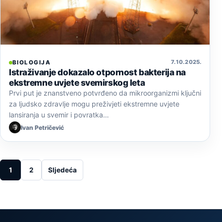
7. 10. 2025.
BIOLOGIJA
Istraživanje dokazalo otpornost bakterija na
ekstremne uvjete svemirskog leta
Prvi put je znanstveno potvrđeno da mikroorganizmi ključni
za ljudsko zdravlje mogu preživjeti ekstremne uvjete
lansiranja u svemir i povratka…
Ivan Petričević
Posts pagination
1
2
Sljedeća