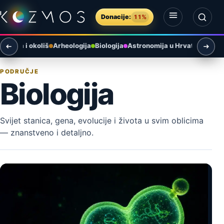
Preskoči na sadržaj
Donacije:
11%
Otvori izbornik
Otvori pretragu
Zemlja i okoliš
Arheologija
Biologija
Astronomija u Hrvatskoj
Umj
PODRUČJE
Biologija
Svijet stanica, gena, evolucije i života u svim oblicima
— znanstveno i detaljno.