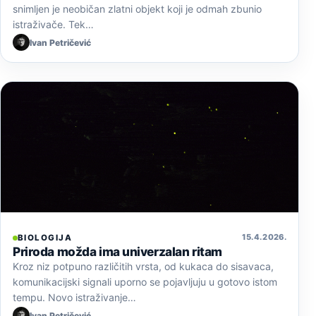
snimljen je neobičan zlatni objekt koji je odmah zbunio
istraživače. Tek…
Ivan Petričević
15. 4. 2026.
BIOLOGIJA
Priroda možda ima univerzalan ritam
Kroz niz potpuno različitih vrsta, od kukaca do sisavaca,
komunikacijski signali uporno se pojavljuju u gotovo istom
tempu. Novo istraživanje…
Ivan Petričević