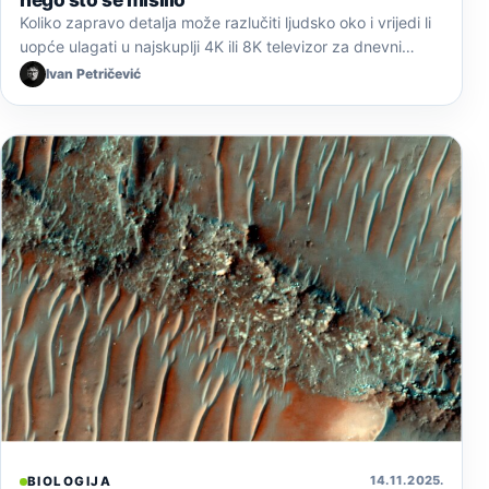
Koliko zapravo detalja može razlučiti ljudsko oko i vrijedi li
uopće ulagati u najskuplji 4K ili 8K televizor za dnevni…
Ivan Petričević
14. 11. 2025.
BIOLOGIJA