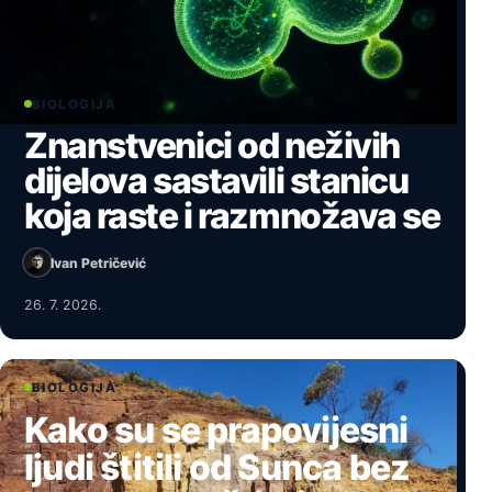
BIOLOGIJA
Znanstvenici od neživih
dijelova sastavili stanicu
koja raste i razmnožava se
Ivan Petričević
26. 7. 2026.
BIOLOGIJA
Kako su se prapovijesni
ljudi štitili od Sunca bez