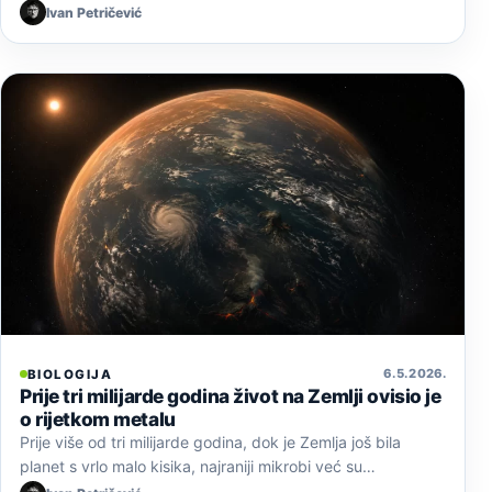
Ivan Petričević
6. 5. 2026.
BIOLOGIJA
Prije tri milijarde godina život na Zemlji ovisio je
o rijetkom metalu
Prije više od tri milijarde godina, dok je Zemlja još bila
planet s vrlo malo kisika, najraniji mikrobi već su…