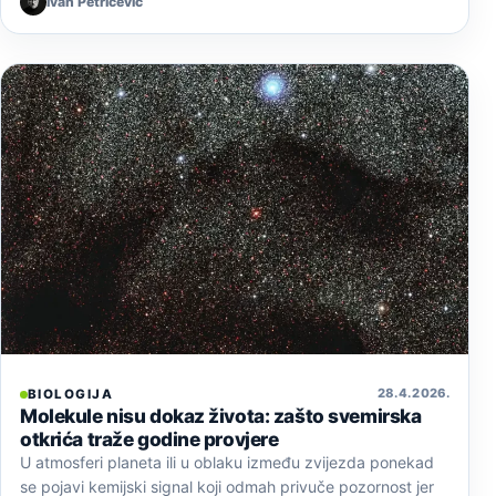
Ivan Petričević
28. 4. 2026.
BIOLOGIJA
Molekule nisu dokaz života: zašto svemirska
otkrića traže godine provjere
U atmosferi planeta ili u oblaku između zvijezda ponekad
se pojavi kemijski signal koji odmah privuče pozornost jer