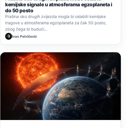
kemijske signale u atmosferama egzoplaneta i
do 50 posto
Prašina oko drugih zvijezda mogla bi oslabiti kemijske
tragove u atmosferama egzoplaneta za čak 50 posto,
zbog čega bi budući…
Ivan Petričević