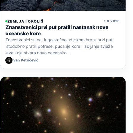
1. 8. 2026.
ZEMLJA I OKOLIŠ
Znanstvenici prvi put pratili nastanak nove
oceanske kore
Znanstvenici su na Jugoistočnoindijskom hrptu prvi put
istodobno pratili potrese, pucanje kore i izbijanje svježe
lave koja stvara novo oceansko…
Ivan Petričević