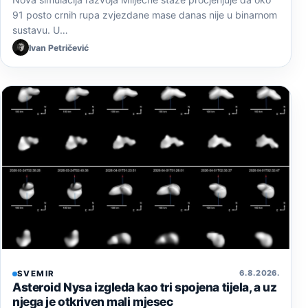
91 posto crnih rupa zvjezdane mase danas nije u binarnom
sustavu. U…
Ivan Petričević
6. 8. 2026.
SVEMIR
Asteroid Nysa izgleda kao tri spojena tijela, a uz
njega je otkriven mali mjesec