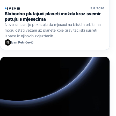
3. 8. 2026.
SVEMIR
Slobodno plutajući planeti možda kroz svemir
putuju s mjesecima
Nove simulacije pokazuju da mjeseci na bliskim orbitama
mogu ostati vezani uz planete koje gravitacijski susreti
izbace iz njihovih zvjezdanih…
Ivan Petričević