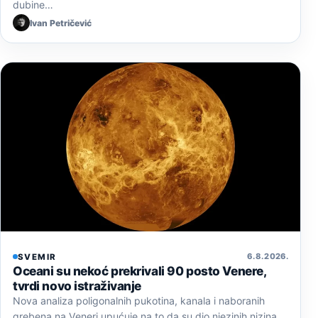
dubine…
Ivan Petričević
6. 8. 2026.
SVEMIR
Oceani su nekoć prekrivali 90 posto Venere,
tvrdi novo istraživanje
Nova analiza poligonalnih pukotina, kanala i naboranih
grebena na Veneri upućuje na to da su dio njezinih nizina