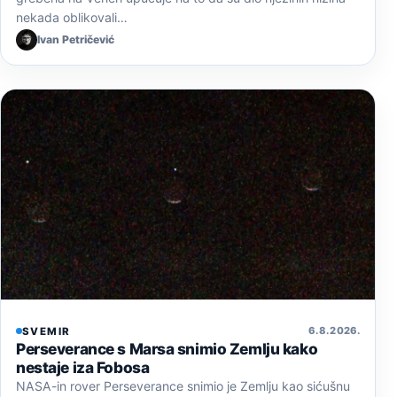
nekada oblikovali…
Ivan Petričević
6. 8. 2026.
SVEMIR
Perseverance s Marsa snimio Zemlju kako
nestaje iza Fobosa
NASA-in rover Perseverance snimio je Zemlju kao sićušnu