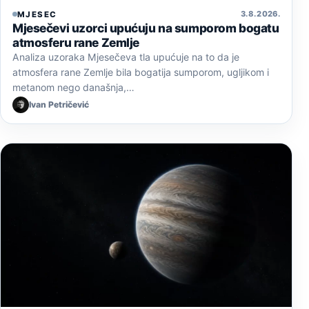
3. 8. 2026.
MJESEC
Mjesečevi uzorci upućuju na sumporom bogatu
atmosferu rane Zemlje
Analiza uzoraka Mjesečeva tla upućuje na to da je
atmosfera rane Zemlje bila bogatija sumporom, ugljikom i
metanom nego današnja,…
Ivan Petričević