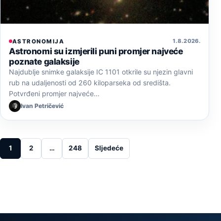
1. 8. 2026.
ASTRONOMIJA
Astronomi su izmjerili puni promjer najveće
poznate galaksije
Najdublje snimke galaksije IC 1101 otkrile su njezin glavni
rub na udaljenosti od 260 kiloparseka od središta.
Potvrđeni promjer najveće…
Ivan Petričević
Posts pagination
1
2
…
248
Sljedeće