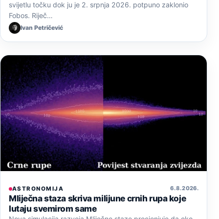
svijetlu točku dok ju je 2. srpnja 2026. potpuno zaklonio
Fobos. Riječ…
Ivan Petričević
6. 8. 2026.
ASTRONOMIJA
Mliječna staza skriva milijune crnih rupa koje
lutaju svemirom same
Nova simulacija razvoja Mliječne staze procjenjuje da oko