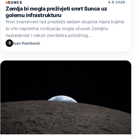
4. 8. 2026.
SUNCE
Zemlja bi mogla preživjeti smrt Sunca uz
golemu infrastrukturu
Novi znanstveni rad predlaže sedam skupina mjera kojima
bi vrlo napredna civilizacija mogla očuvati Zemljinu
nastanjivost i nakon završetka prirodnog…
Ivan Petričević