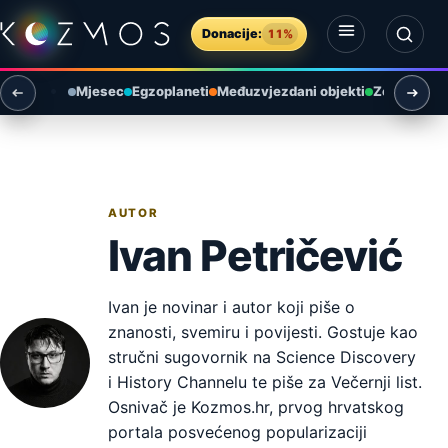
Preskoči na sadržaj
Donacije:
11%
Otvori izbornik
Otvori pretragu
Mjesec
Egzoplaneti
Međuzvjezdani objekti
Zemlja i ok
AUTOR
Ivan Petričević
Ivan je novinar i autor koji piše o
znanosti, svemiru i povijesti. Gostuje kao
stručni sugovornik na Science Discovery
i History Channelu te piše za Večernji list.
Osnivač je Kozmos.hr, prvog hrvatskog
portala posvećenog popularizaciji