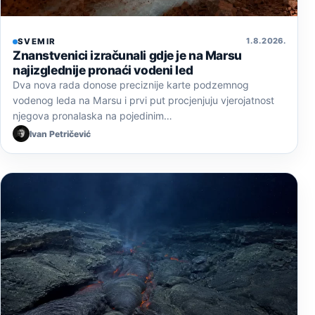
1. 8. 2026.
SVEMIR
Znanstvenici izračunali gdje je na Marsu
najizglednije pronaći vodeni led
Dva nova rada donose preciznije karte podzemnog
vodenog leda na Marsu i prvi put procjenjuju vjerojatnost
njegova pronalaska na pojedinim…
Ivan Petričević