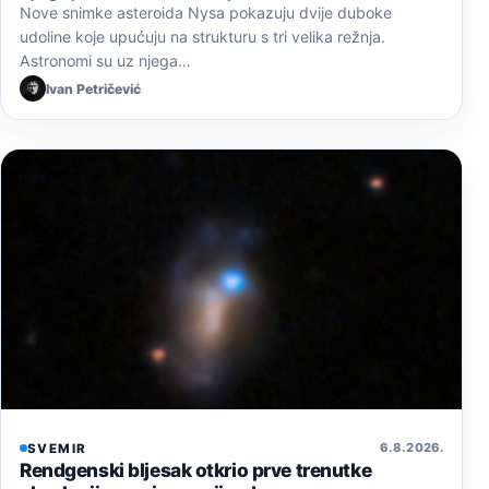
Nove snimke asteroida Nysa pokazuju dvije duboke
udoline koje upućuju na strukturu s tri velika režnja.
Astronomi su uz njega…
Ivan Petričević
6. 8. 2026.
SVEMIR
Rendgenski bljesak otkrio prve trenutke