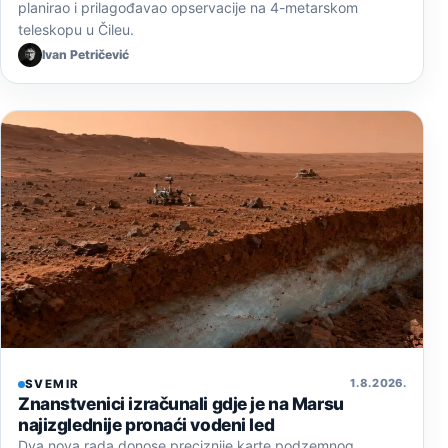
planirao i prilagođavao opservacije na 4-metarskom
teleskopu u Čileu.
Ivan Petričević
1. 8. 2026.
SVEMIR
Znanstvenici izračunali gdje je na Marsu
najizglednije pronaći vodeni led
Dva nova rada donose preciznije karte podzemnog