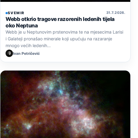
31. 7. 2026.
SVEMIR
Webb otkrio tragove razorenih ledenih tijela
oko Neptuna
Webb je u Neptunovim prstenovima te na mjesecima Larisi
i Galateji pronašao minerale koji upućuju na razaranje
mnogo većih ledenih…
Ivan Petričević