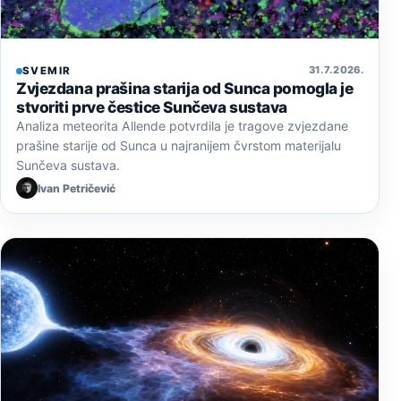
31. 7. 2026.
SVEMIR
Zvjezdana prašina starija od Sunca pomogla je
stvoriti prve čestice Sunčeva sustava
Analiza meteorita Allende potvrdila je tragove zvjezdane
prašine starije od Sunca u najranijem čvrstom materijalu
Sunčeva sustava.
Ivan Petričević