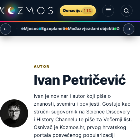
Preskoči na sadržaj
Donacije:
11%
Otvori izbornik
Otvori pretragu
Mjesec
Egzoplaneti
Međuzvjezdani objekti
Zemlja i ok
AUTOR
Ivan Petričević
Ivan je novinar i autor koji piše o
znanosti, svemiru i povijesti. Gostuje kao
stručni sugovornik na Science Discovery
i History Channelu te piše za Večernji list.
Osnivač je Kozmos.hr, prvog hrvatskog
portala posvećenog popularizaciji