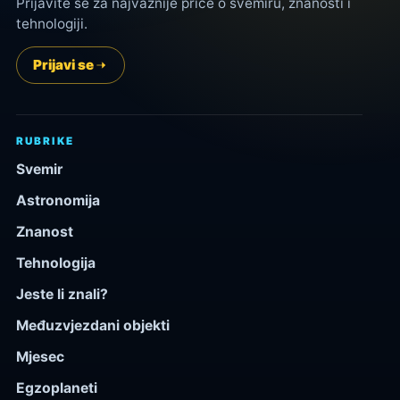
Prijavite se za najvažnije priče o svemiru, znanosti i
tehnologiji.
Prijavi se
RUBRIKE
Svemir
Astronomija
Znanost
Tehnologija
Jeste li znali?
Međuzvjezdani objekti
Mjesec
Egzoplaneti