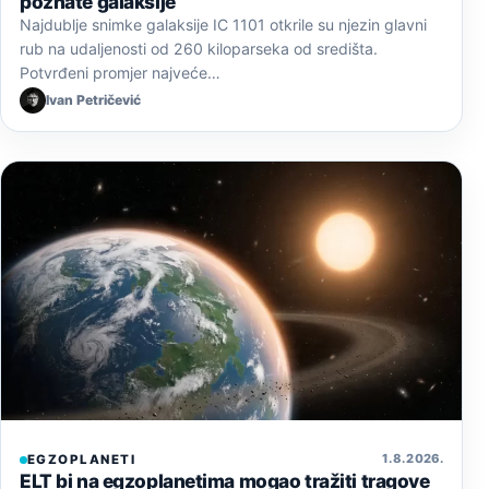
poznate galaksije
Najdublje snimke galaksije IC 1101 otkrile su njezin glavni
rub na udaljenosti od 260 kiloparseka od središta.
Potvrđeni promjer najveće…
Ivan Petričević
1. 8. 2026.
EGZOPLANETI
ELT bi na egzoplanetima mogao tražiti tragove