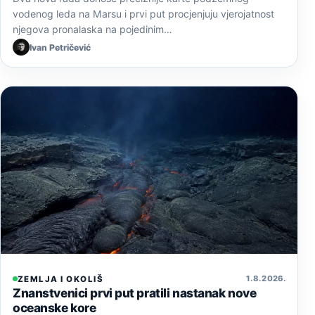
vodenog leda na Marsu i prvi put procjenjuju vjerojatnost
njegova pronalaska na pojedinim…
Ivan Petričević
1. 8. 2026.
ZEMLJA I OKOLIŠ
Znanstvenici prvi put pratili nastanak nove
oceanske kore