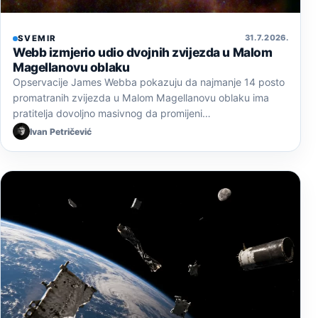
31. 7. 2026.
SVEMIR
Webb izmjerio udio dvojnih zvijezda u Malom
Magellanovu oblaku
Opservacije James Webba pokazuju da najmanje 14 posto
promatranih zvijezda u Malom Magellanovu oblaku ima
pratitelja dovoljno masivnog da promijeni…
Ivan Petričević