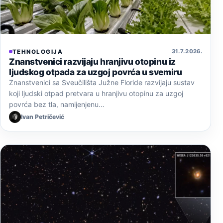
31. 7. 2026.
TEHNOLOGIJA
Znanstvenici razvijaju hranjivu otopinu iz
ljudskog otpada za uzgoj povrća u svemiru
Znanstvenici sa Sveučilišta Južne Floride razvijaju sustav
koji ljudski otpad pretvara u hranjivu otopinu za uzgoj
povrća bez tla, namijenjenu…
Ivan Petričević