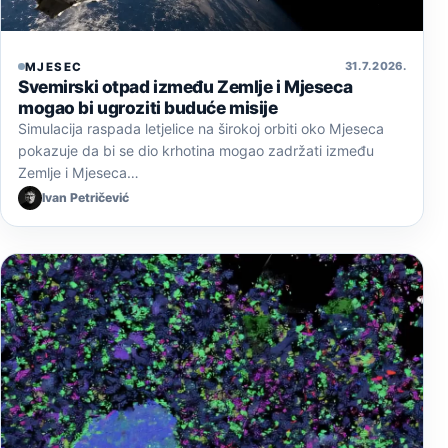
31. 7. 2026.
MJESEC
Svemirski otpad između Zemlje i Mjeseca
mogao bi ugroziti buduće misije
Simulacija raspada letjelice na širokoj orbiti oko Mjeseca
pokazuje da bi se dio krhotina mogao zadržati između
Zemlje i Mjeseca…
Ivan Petričević