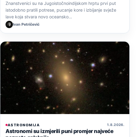
Znanstvenici su na Jugoistočnoindijskom hrptu prvi put
istodobno pratili potrese, pucanje kore i izbijanje svježe
lave koja stvara novo oceansko…
Ivan Petričević
1. 8. 2026.
ASTRONOMIJA
Astronomi su izmjerili puni promjer najveće