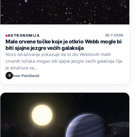
30. 7. 2026.
ASTRONOMIJA
Male crvene točke koje je otkrio Webb mogle bi
biti sjajne jezgre većih galaksija
Novo istraživanje pokazuje da bi dio Webbovih malih
crvenih točaka mogao biti sjajne jezgre većih galaksija čija
je struktura na…
Ivan Petričević