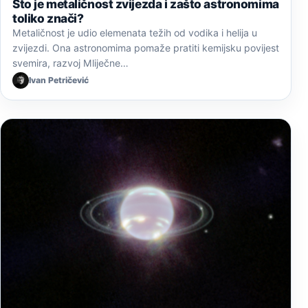
Što je metaličnost zvijezda i zašto astronomima
toliko znači?
Metaličnost je udio elemenata težih od vodika i helija u
zvijezdi. Ona astronomima pomaže pratiti kemijsku povijest
svemira, razvoj Mliječne…
Ivan Petričević