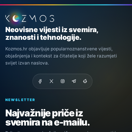
Podnožje stranice
Neovisne vijesti iz svemira,
znanosti i tehnologije.
Kozmos.hr objavljuje popularnoznanstvene vijesti,
objašnjenja i kontekst za čitatelje koji žele razumjeti
svijet izvan naslova.
NEWSLETTER
Najvažnije priče iz
svemira na e-mailu.