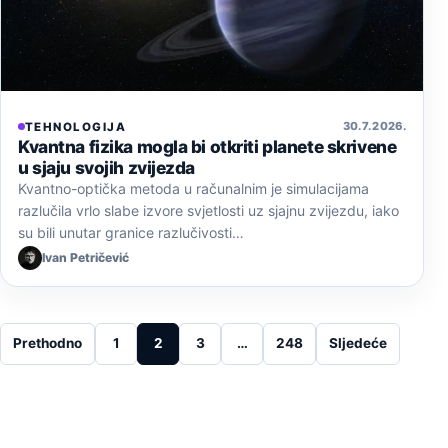
30. 7. 2026.
TEHNOLOGIJA
Kvantna fizika mogla bi otkriti planete skrivene
u sjaju svojih zvijezda
Kvantno-optička metoda u računalnim je simulacijama
razlučila vrlo slabe izvore svjetlosti uz sjajnu zvijezdu, iako
su bili unutar granice razlučivosti…
Ivan Petričević
Posts pagination
Prethodno
1
2
3
…
248
Sljedeće