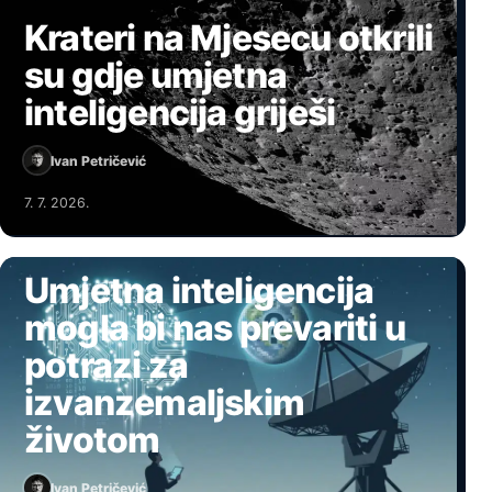
Krateri na Mjesecu otkrili
su gdje umjetna
inteligencija griješi
Ivan Petričević
7. 7. 2026.
UMJETNA INTELIGENCIJA
Umjetna inteligencija
mogla bi nas prevariti u
potrazi za
izvanzemaljskim
životom
Ivan Petričević