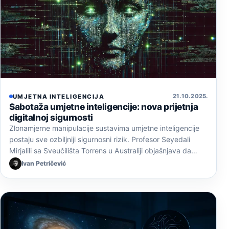
21. 10. 2025.
UMJETNA INTELIGENCIJA
Sabotaža umjetne inteligencije: nova prijetnja
digitalnoj sigurnosti
Zlonamjerne manipulacije sustavima umjetne inteligencije
postaju sve ozbiljniji sigurnosni rizik. Profesor Seyedali
Mirjalili sa Sveučilišta Torrens u Australiji objašnjava da…
Ivan Petričević