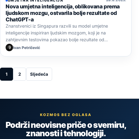
28. 8. 2025.
UMJETNA INTELIGENCIJA
Nova umjetna inteligencija, oblikovana prema
ljudskom mozgu, ostvarila bolje rezultate od
ChatGPT-a
Znanstvenici iz Singapura razvili su model umjetne
inteligencije inspiriran ljudskim mozgom, koji je na
zahtjevnim testovima pokazao bolje rezultate od…
Ivan Petričević
Posts pagination
1
2
Sljedeća
KOZMOS BEZ OGLASA
Podrži neovisne priče o svemiru,
znanosti i tehnologiji.