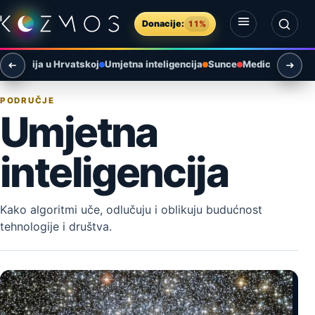
Preskoči na sadržaj
Donacije:
11%
Otvori izbornik
Otvori pretragu
tronomija u Hrvatskoj
Umjetna inteligencija
Sunce
Medicina
Paleo
PODRUČJE
Umjetna
inteligencija
Kako algoritmi uče, odlučuju i oblikuju budućnost
tehnologije i društva.