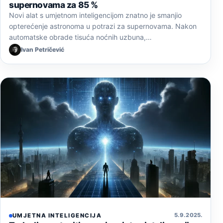
supernovama za 85 %
Novi alat s umjetnom inteligencijom znatno je smanjio
opterećenje astronoma u potrazi za supernovama. Nakon
automatske obrade tisuća noćnih uzbuna,…
Ivan Petričević
5. 9. 2025.
UMJETNA INTELIGENCIJA