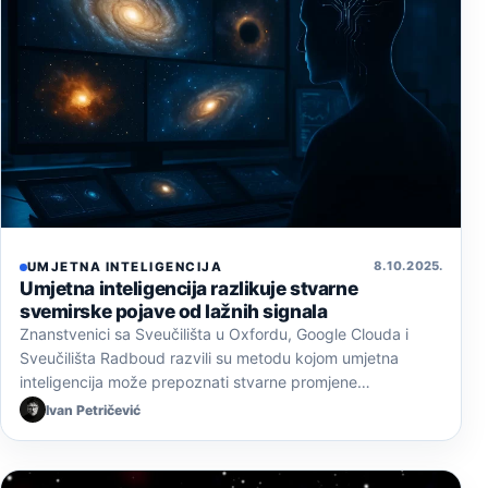
8. 10. 2025.
UMJETNA INTELIGENCIJA
Umjetna inteligencija razlikuje stvarne
svemirske pojave od lažnih signala
Znanstvenici sa Sveučilišta u Oxfordu, Google Clouda i
Sveučilišta Radboud razvili su metodu kojom umjetna
inteligencija može prepoznati stvarne promjene…
Ivan Petričević