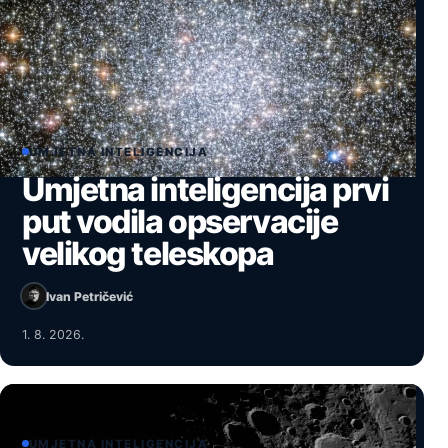
UMJETNA INTELIGENCIJA
Umjetna inteligencija prvi
put vodila opservacije
velikog teleskopa
Ivan Petričević
1. 8. 2026.
UMJETNA INTELIGENCIJA