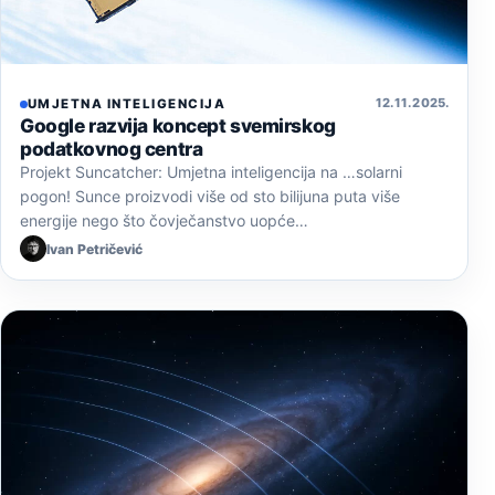
12. 11. 2025.
UMJETNA INTELIGENCIJA
Google razvija koncept svemirskog
podatkovnog centra
Projekt Suncatcher: Umjetna inteligencija na …solarni
pogon! Sunce proizvodi više od sto bilijuna puta više
energije nego što čovječanstvo uopće…
Ivan Petričević