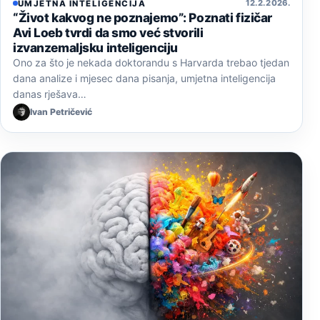
12. 2. 2026.
UMJETNA INTELIGENCIJA
“Život kakvog ne poznajemo”: Poznati fizičar
Avi Loeb tvrdi da smo već stvorili
izvanzemaljsku inteligenciju
Ono za što je nekada doktorandu s Harvarda trebao tjedan
dana analize i mjesec dana pisanja, umjetna inteligencija
danas rješava…
Ivan Petričević