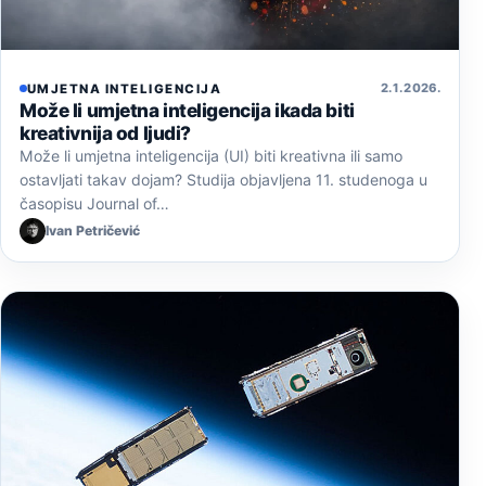
2. 1. 2026.
UMJETNA INTELIGENCIJA
Može li umjetna inteligencija ikada biti
kreativnija od ljudi?
Može li umjetna inteligencija (UI) biti kreativna ili samo
ostavljati takav dojam? Studija objavljena 11. studenoga u
časopisu Journal of…
Ivan Petričević