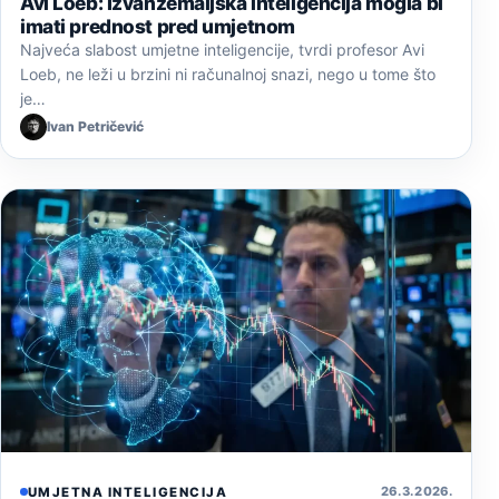
Avi Loeb: Izvanzemaljska inteligencija mogla bi
imati prednost pred umjetnom
Najveća slabost umjetne inteligencije, tvrdi profesor Avi
Loeb, ne leži u brzini ni računalnoj snazi, nego u tome što
je…
Ivan Petričević
26. 3. 2026.
UMJETNA INTELIGENCIJA