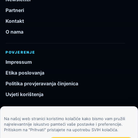
Partneri
Kontakt
O nama
POVJERENJE
Impressum
Etika poslovanja
Politika provjeravanja činjenica
Uvjeti korištenja
Na našoj web stranici koristimo kolačiće kako bismo vam pružili
© 2026 Kozmos.hr. Sva prava pridržana.
najrelevantnije iskustvo pamteći vaše postavke i preferencije.
Pritiskom na "Prihvati" pristajete na upotrebu SVIH kolačića.
Svemir, znanost, tehnologija i velike ideje za znatiželjne
čitatelje.