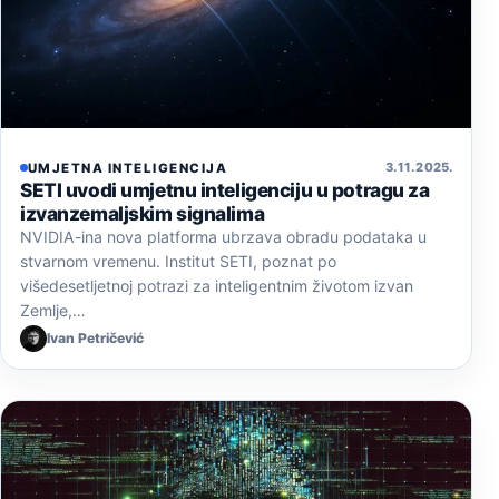
3. 11. 2025.
UMJETNA INTELIGENCIJA
SETI uvodi umjetnu inteligenciju u potragu za
izvanzemaljskim signalima
NVIDIA-ina nova platforma ubrzava obradu podataka u
stvarnom vremenu. Institut SETI, poznat po
višedesetljetnoj potrazi za inteligentnim životom izvan
Zemlje,…
Ivan Petričević