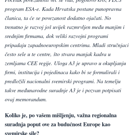
program ESA-e. Kada Hrvatska postane punopravna
članica, ta će se povezanost dodatno ojačati. No
trenutno je razvoj još uvijek razmrvljen među manjim i
srednjim firmama, dok veliki razvojni programi
pripadaju zapadnoeuropskim centrima. Mladi stručnjaci
često sele u te centre, što stvara manjak kadra u
zemljama CEE regije. Uloga A3 je upravo u okupljanju
firmi, institucija i pojedinaca kako bi se formulirali i
predložili nacionalni svemirski programi. Na temelju
takve međunarodne suradnje A3 je i pozvan potpisati
ovaj memorandum.
Koliko je, po vašem mišljenju, važna regionalna
suradnja poput ove za budućnost Europe kao
svemirske sile?