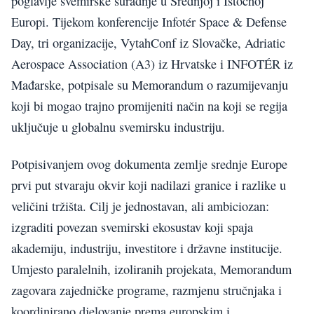
poglavlje svemirske suradnje u Srednjoj i Istočnoj
Europi. Tijekom konferencije Infotér Space & Defense
Day, tri organizacije, VytahConf iz Slovačke, Adriatic
Aerospace Association (A3) iz Hrvatske i INFOTÉR iz
Mađarske, potpisale su Memorandum o razumijevanju
koji bi mogao trajno promijeniti način na koji se regija
uključuje u globalnu svemirsku industriju.
Potpisivanjem ovog dokumenta zemlje srednje Europe
prvi put stvaraju okvir koji nadilazi granice i razlike u
veličini tržišta. Cilj je jednostavan, ali ambiciozan:
izgraditi povezan svemirski ekosustav koji spaja
akademiju, industriju, investitore i državne institucije.
Umjesto paralelnih, izoliranih projekata, Memorandum
zagovara zajedničke programe, razmjenu stručnjaka i
koordinirano djelovanje prema europskim i