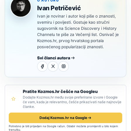
O AUTORU
Ivan Petričević
Ivan je novinar i autor koji piše o znanosti,
svemiru i povijesti. Gostuje kao stručni
sugovornik na Science Discovery i History
Channelu te piše za Večernji list. Osnivač je
Kozmos.hr, prvog hrvatskog portala
posvećenog popularizaciji znanosti.
Svi članci autora
Pratite Kozmos.hr češće na Googleu
Dodajte Kozmos.hr među svoje preferirane izvore i Google
će vam, kada je relevantno, češće prikazivati naše najnovije
članke.
Dodaj Kozmos.hr na Google
Potrebno je biti prijavljen na Google račun. Odabir možete promijeniti u bilo kojem
trenutku.