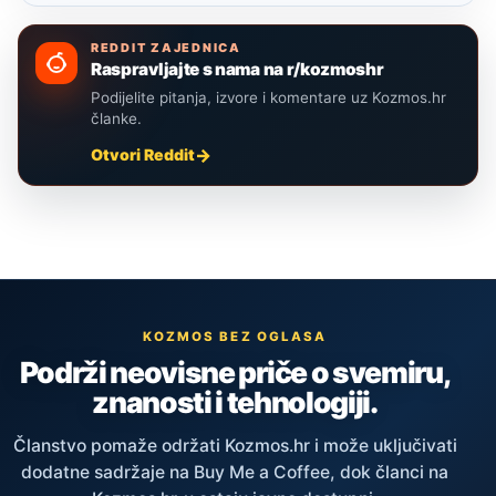
REDDIT ZAJEDNICA
Raspravljajte s nama na r/kozmoshr
Podijelite pitanja, izvore i komentare uz Kozmos.hr
članke.
Otvori Reddit
KOZMOS BEZ OGLASA
Podrži neovisne priče o svemiru,
znanosti i tehnologiji.
Članstvo pomaže održati Kozmos.hr i može uključivati
dodatne sadržaje na Buy Me a Coffee, dok članci na