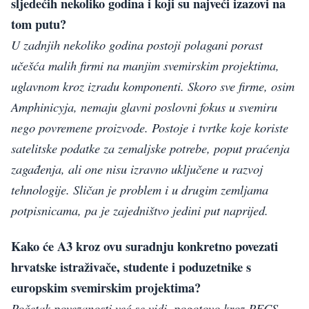
sljedećih nekoliko godina i koji su najveći izazovi na
tom putu?
U zadnjih nekoliko godina postoji polagani porast
učešća malih firmi na manjim svemirskim projektima,
uglavnom kroz izradu komponenti. Skoro sve firme, osim
Amphinicyja, nemaju glavni poslovni fokus u svemiru
nego povremene proizvode. Postoje i tvrtke koje koriste
satelitske podatke za zemaljske potrebe, poput praćenja
zagađenja, ali one nisu izravno uključene u razvoj
tehnologije. Sličan je problem i u drugim zemljama
potpisnicama, pa je zajedništvo jedini put naprijed.
Kako će A3 kroz ovu suradnju konkretno povezati
hrvatske istraživače, studente i poduzetnike s
europskim svemirskim projektima?
Početak povezanosti već se vidi, pogotovo kroz PECS