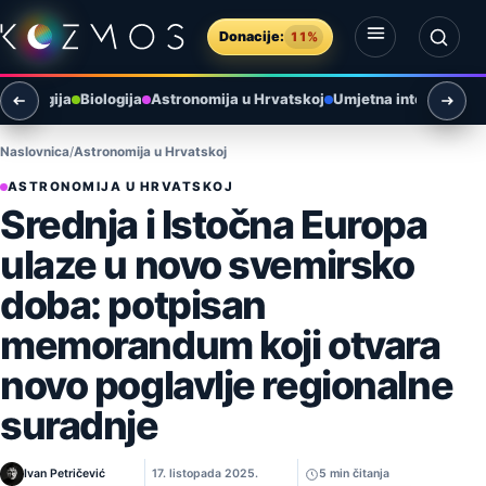
Preskoči na sadržaj
Donacije:
11%
Otvori izbornik
Otvori pretragu
rheologija
Biologija
Astronomija u Hrvatskoj
Umjetna inteligencija
Naslovnica
Astronomija u Hrvatskoj
ASTRONOMIJA U HRVATSKOJ
Srednja i Istočna Europa
ulaze u novo svemirsko
doba: potpisan
memorandum koji otvara
novo poglavlje regionalne
suradnje
Ivan Petričević
17. listopada 2025.
5 min čitanja