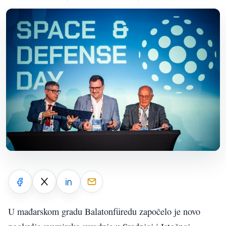
U mađarskom gradu Balatonfüredu započelo je novo