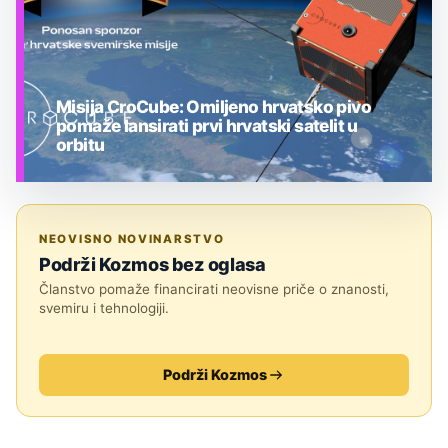
Misija CroCube: Omiljeno hrvatsko pivo
pomaže lansirati prvi hrvatski satelit u
orbitu
ASTRONOMIJA U HRVATSKOJ
NEOVISNO NOVINARSTVO
Podrži Kozmos bez oglasa
Članstvo pomaže financirati neovisne priče o znanosti,
svemiru i tehnologiji.
Podrži Kozmos