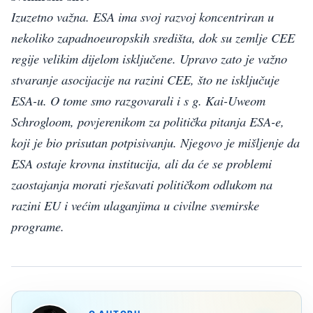
Izuzetno važna. ESA ima svoj razvoj koncentriran u
nekoliko zapadnoeuropskih središta, dok su zemlje CEE
regije velikim dijelom isključene. Upravo zato je važno
stvaranje asocijacije na razini CEE, što ne isključuje
ESA-u. O tome smo razgovarali i s g. Kai-Uweom
Schrogloom, povjerenikom za politička pitanja ESA-e,
koji je bio prisutan potpisivanju. Njegovo je mišljenje da
ESA ostaje krovna institucija, ali da će se problemi
zaostajanja morati rješavati političkom odlukom na
razini EU i većim ulaganjima u civilne svemirske
programe.