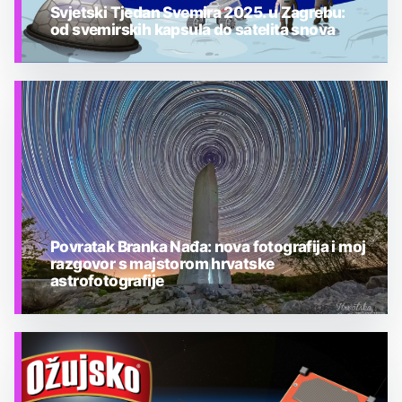
Svjetski Tjedan Svemira 2025. u Zagrebu:
od svemirskih kapsula do satelita snova
ASTRONOMIJA U HRVATSKOJ
Povratak Branka Nađa: nova fotografija i moj
razgovor s majstorom hrvatske
astrofotografije
ASTRONOMIJA U HRVATSKOJ