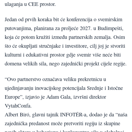
ulaganja u CEE prostor.
Jedan od prvih koraka bit će konferencija o svemirskim
putovanjima, planirana za proljeće 2027. u Budimpešti,
koja će potom kružiti između partnerskih zemalja. Osim
što će okupljati stručnjake i investitore, cilj joj je stvoriti
kulturni i edukativni prostor gdje svemir više neće biti
domena velikih sila, nego zajednički projekt cijele regije.
“Ovo partnerstvo označava veliku prekretnicu u
ujedinjavanju inovacijskog potencijala Srednje i Istočne
Europe”, izjavio je Adam Gala, izvršni direktor
VytahConfa.
Albert Biró, glavni tajnik INFOTÉR-a, dodao je da “naša
zajednička predanost može pretvoriti regiju iz skupine
novih aktera u kohezivnu i konkurentnu silu u globalnoj