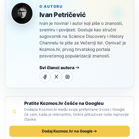
O AUTORU
Ivan Petričević
Ivan je novinar i autor koji piše o znanosti,
svemiru i povijesti. Gostuje kao stručni
sugovornik na Science Discovery i History
Channelu te piše za Večernji list. Osnivač je
Kozmos.hr, prvog hrvatskog portala
posvećenog popularizaciji znanosti.
Svi članci autora
Pratite Kozmos.hr češće na Googleu
Dodajte Kozmos.hr među svoje preferirane izvore i Google
će vam, kada je relevantno, češće prikazivati naše najnovije
članke.
Dodaj Kozmos.hr na Google