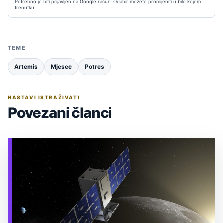
Potrebno je biti prijavljen na Google račun. Odabir možete promijeniti u bilo kojem
trenutku.
TEME
Artemis
Mjesec
Potres
NASTAVI ISTRAŽIVATI
Povezani članci