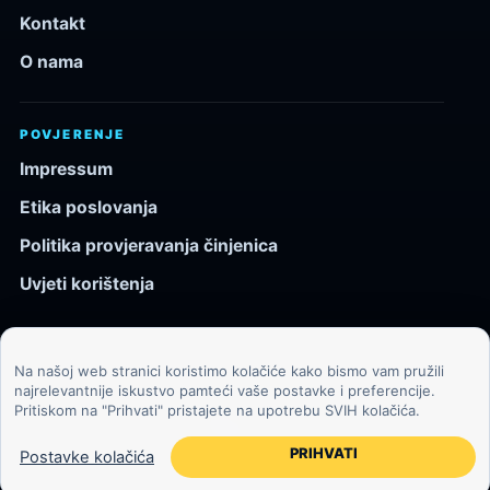
Kontakt
O nama
POVJERENJE
Impressum
Etika poslovanja
Politika provjeravanja činjenica
Uvjeti korištenja
Na našoj web stranici koristimo kolačiće kako bismo vam pružili
© 2026 Kozmos.hr. Sva prava pridržana.
najrelevantnije iskustvo pamteći vaše postavke i preferencije.
Pritiskom na "Prihvati" pristajete na upotrebu SVIH kolačića.
Svemir, znanost, tehnologija i velike ideje za znatiželjne
čitatelje.
PRIHVATI
Postavke kolačića