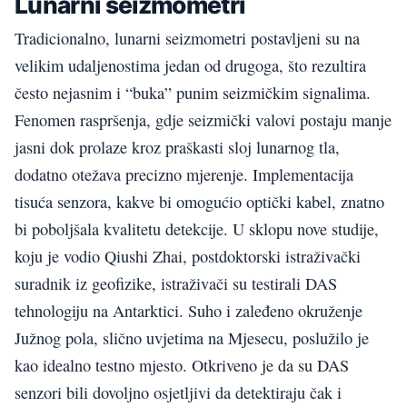
Lunarni seizmometri
Tradicionalno, lunarni seizmometri postavljeni su na
velikim udaljenostima jedan od drugoga, što rezultira
često nejasnim i “buka” punim seizmičkim signalima.
Fenomen raspršenja, gdje seizmički valovi postaju manje
jasni dok prolaze kroz praškasti sloj lunarnog tla,
dodatno otežava precizno mjerenje. Implementacija
tisuća senzora, kakve bi omogućio optički kabel, znatno
bi poboljšala kvalitetu detekcije. U sklopu nove studije,
koju je vodio Qiushi Zhai, postdoktorski istraživački
suradnik iz geofizike, istraživači su testirali DAS
tehnologiju na Antarktici. Suho i zaleđeno okruženje
Južnog pola, slično uvjetima na Mjesecu, poslužilo je
kao idealno testno mjesto. Otkriveno je da su DAS
senzori bili dovoljno osjetljivi da detektiraju čak i