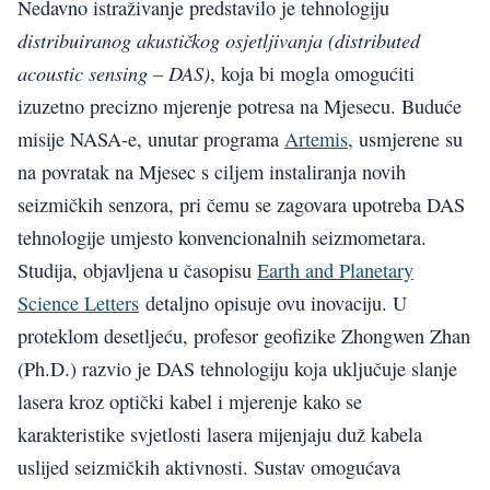
Nedavno istraživanje predstavilo je tehnologiju
distribuiranog akustičkog osjetljivanja (distributed
acoustic sensing – DAS)
, koja bi mogla omogućiti
izuzetno precizno mjerenje potresa na Mjesecu. Buduće
misije NASA-e, unutar programa
Artemis
, usmjerene su
na povratak na Mjesec s ciljem instaliranja novih
seizmičkih senzora, pri čemu se zagovara upotreba DAS
tehnologije umjesto konvencionalnih seizmometara.
Studija, objavljena u časopisu
Earth and Planetary
Science Letters
detaljno opisuje ovu inovaciju. U
proteklom desetljeću, profesor geofizike Zhongwen Zhan
(Ph.D.) razvio je DAS tehnologiju koja uključuje slanje
lasera kroz optički kabel i mjerenje kako se
karakteristike svjetlosti lasera mijenjaju duž kabela
uslijed seizmičkih aktivnosti. Sustav omogućava