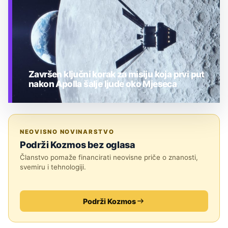
Završen ključni korak za misiju koja prvi put
nakon Apolla šalje ljude oko Mjeseca
TEHNOLOGIJA
NEOVISNO NOVINARSTVO
Podrži Kozmos bez oglasa
Članstvo pomaže financirati neovisne priče o znanosti,
svemiru i tehnologiji.
Podrži Kozmos