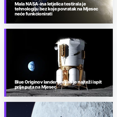
Mala NASA-ina letjelica testirala je
tehnologiju bez koje povratak na Mjesec
neće funkcionirati
TEHNOLOGIJA
Blue Originov lander prošao je najteži ispit
prije puta na Mjesec
TEHNOLOGIJA