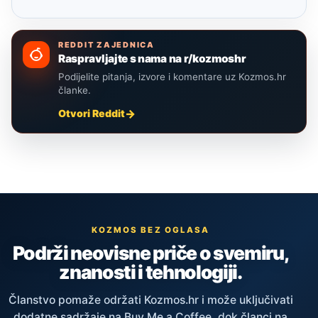
REDDIT ZAJEDNICA
Raspravljajte s nama na r/kozmoshr
Podijelite pitanja, izvore i komentare uz Kozmos.hr
članke.
Otvori Reddit
KOZMOS BEZ OGLASA
Podrži neovisne priče o svemiru,
znanosti i tehnologiji.
Članstvo pomaže održati Kozmos.hr i može uključivati
dodatne sadržaje na Buy Me a Coffee, dok članci na