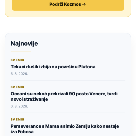
Podrži Kozmos
Najnovije
SVEMIR
Tekući dušik izbija na površinu Plutona
6. 8. 2026.
SVEMIR
Oceani su nekoć prekrivali 90 posto Venere, tvrdi
novo istraživanje
6. 8. 2026.
SVEMIR
Perseverance s Marsa snimio Zemlju kako nestaje
iza Fobosa