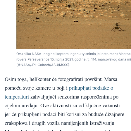
Ovu sliku NASA-inog helikoptera Ingenuity snimio je instrument Mastc
rovera Perseverance 15. lipnja 2021. godine, tj. 114. marsovskog dana mi
(©NASA/JPL-Caltech/ASU/MSSS).
Osim toga, helikopter će fotografirati površinu Marsa
pomoću svoje kamere u boji i
prikupljati podatke o
temperaturi
zahvaljujući senzorima raspoređenima po
cijelom uređaju. Ove aktivnosti su od ključne važnosti
jer će prikupljeni podaci biti korisni za buduće dizajnere
zrakoplova i drugih vozila namijenjenih istraživanju