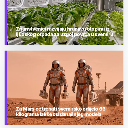
Znanstvenici razvijaju hranjivu otopinu iz
ljudskog otpada za uzgoj povrća u svemiru
TEHNOLOGIJA
Za Mars će trebati svemirsko odijelo 66
kilograma lakše od današnjeg modela