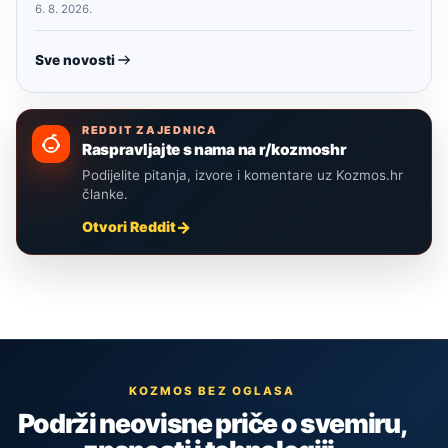
6. 8. 2026.
Sve novosti
REDDIT ZAJEDNICA
Raspravljajte s nama na r/kozmoshr
Podijelite pitanja, izvore i komentare uz Kozmos.hr
članke.
Otvori Reddit
KOZMOS BEZ OGLASA
Podrži neovisne priče o svemiru,