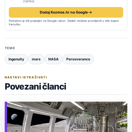
članke.
Dodaj Kozmos.hr na Google
Potrebno je biti prijavljen na Google račun. Odabir možete promijeniti u bilo kojem
trenutku.
TEME
Ingenuity
mars
NASA
Perseverance
NASTAVI ISTRAŽIVATI
Povezani članci