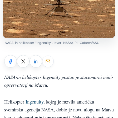
NASA-in helikopter "Ingenuity". Izvor: NASA/JPL-Caltech/ASU
NASA-in helikopter Ingenuity postao je stacionarni mini-
opservatorij na Marsu.
Helikopter
Ingenuity
, kojeg je razvila američka
svemirska agencija NASA, dobio je novu ulogu na Marsu
mini-opservatorij
kao stacionarni
. Nakon što je ostvario