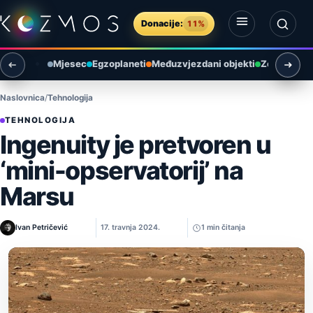
Preskoči na sadržaj
Donacije:
11%
Otvori izbornik
Otvori pretragu
Mjesec
Egzoplaneti
Međuzvjezdani objekti
Zemlja i ok
Naslovnica
Tehnologija
TEHNOLOGIJA
Ingenuity je pretvoren u
‘mini-opservatorij’ na
Marsu
Ivan Petričević
17. travnja 2024.
1 min čitanja