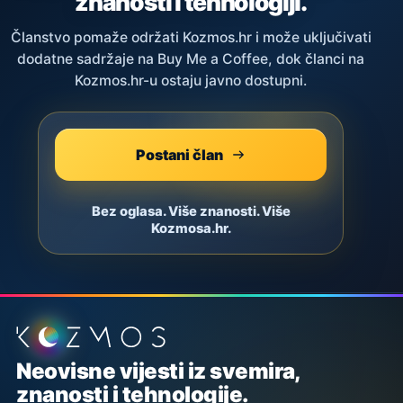
znanosti i tehnologiji.
Članstvo pomaže održati Kozmos.hr i može uključivati
dodatne sadržaje na Buy Me a Coffee, dok članci na
Kozmos.hr-u ostaju javno dostupni.
Postani član
Bez oglasa. Više znanosti. Više
Kozmosa.hr.
Podnožje stranice
Neovisne vijesti iz svemira,
znanosti i tehnologije.