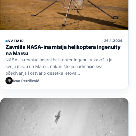
26. 1. 2024.
SVEMIR
Završila NASA-ina misija helikoptera ingenuity
na Marsu
NASA-in revolucionarni helikopter Ingenuity završio je
svoju misiju na Marsu, nakon što je nadmašio sva
očekivanja i ostvario desetke letova…
Ivan Petričević