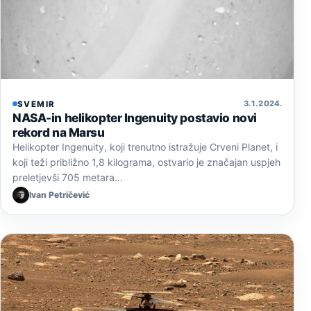
3. 1. 2024.
SVEMIR
NASA-in helikopter Ingenuity postavio novi
rekord na Marsu
Helikopter Ingenuity, koji trenutno istražuje Crveni Planet, i
koji teži približno 1,8 kilograma, ostvario je značajan uspjeh
preletjevši 705 metara…
Ivan Petričević