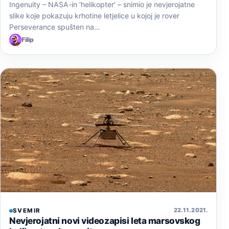
Ingenuity – NASA-in ‘helikopter’ – snimio je nevjerojatne
slike koje pokazuju krhotine letjelice u kojoj je rover
Perseverance spušten na…
Filip
22. 11. 2021.
SVEMIR
Nevjerojatni novi videozapisi leta marsovskog