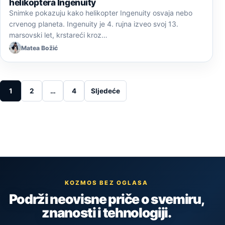
helikoptera Ingenuity
Snimke pokazuju kako helikopter Ingenuity osvaja nebo
crvenog planeta. Ingenuity je 4. rujna izveo svoj 13.
marsovski let, krstareći kroz…
Matea Božić
Posts pagination
1
2
…
4
Sljedeće
KOZMOS BEZ OGLASA
Podrži neovisne priče o svemiru,
znanosti i tehnologiji.