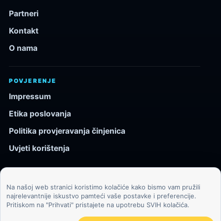
Partneri
Kontakt
O nama
POVJERENJE
Impressum
Etika poslovanja
Politika provjeravanja činjenica
Uvjeti korištenja
Na našoj web stranici koristimo kolačiće kako bismo vam pružili
© 2026 Kozmos.hr. Sva prava pridržana.
najrelevantnije iskustvo pamteći vaše postavke i preferencije.
Pritiskom na "Prihvati" pristajete na upotrebu SVIH kolačića.
Svemir, znanost, tehnologija i velike ideje za znatiželjne
čitatelje.