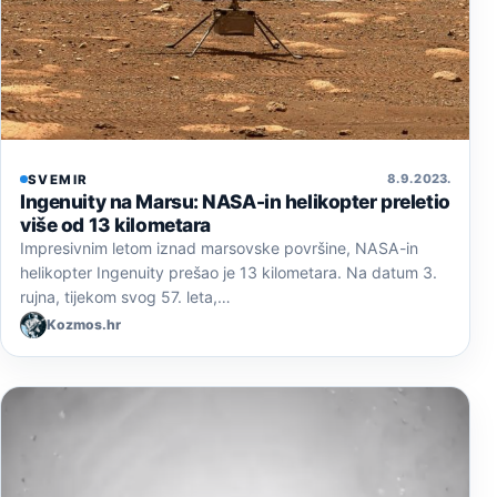
8. 9. 2023.
SVEMIR
Ingenuity na Marsu: NASA-in helikopter preletio
više od 13 kilometara
Impresivnim letom iznad marsovske površine, NASA-in
helikopter Ingenuity prešao je 13 kilometara. Na datum 3.
rujna, tijekom svog 57. leta,…
Kozmos.hr