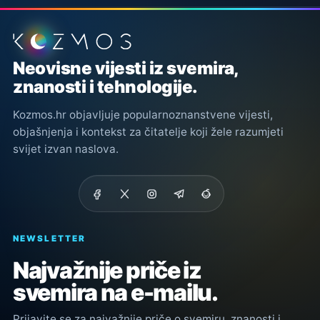
Podnožje stranice
Neovisne vijesti iz svemira,
znanosti i tehnologije.
Kozmos.hr objavljuje popularnoznanstvene vijesti,
objašnjenja i kontekst za čitatelje koji žele razumjeti
svijet izvan naslova.
NEWSLETTER
Najvažnije priče iz
svemira na e-mailu.
Prijavite se za najvažnije priče o svemiru, znanosti i