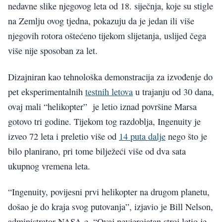
nedavne slike njegovog leta od 18. siječnja, koje su stigle
na Zemlju ovog tjedna, pokazuju da je jedan ili više
njegovih rotora oštećeno tijekom slijetanja, uslijed čega
više nije sposoban za let.
Dizajniran kao tehnološka demonstracija za izvođenje do
pet eksperimentalnih
testnih letova
u trajanju od 30 dana,
ovaj mali “helikopter” je letio iznad površine Marsa
gotovo tri godine. Tijekom tog razdoblja, Ingenuity je
izveo 72 leta i preletio više od
14 puta dalje
nego što je
bilo planirano, pri tome bilježeći više od dva sata
ukupnog vremena leta.
“Ingenuity, povijesni prvi helikopter na drugom planetu,
došao je do kraja svog putovanja”, izjavio je Bill Nelson,
administrator NASA-e. “Ovaj nevjerojatan stroj letio je