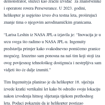
demonstrator, služeći kao zračni izviđač za znanstvenike
i operatore rovera Perseverance. U 2023. godini,
helikopter je uspješno izveo dva testna leta, proširujući
znanje tima o njegovim aerodinamičkim granicama.
“Larisa Leshin iz NASA JPL-a izjavila je: “Inovacija je u
srcu svega što radimo u NASA JPL-u. Ingenuity
predstavlja primjer kako svakodnevno pomičemo granice
mogućeg. Izuzetno sam ponosna na naš tim koji stoji iza
ovog povijesnog tehnološkog dostignuća i nestrpljiva sam
vidjeti što će dalje izumiti.”
Tim Ingenuityja planirao je da helikopter 18. siječnja
izvede kratki vertikalni let kako bi odredio svoju lokaciju
nakon izvođenja hitnog slijetanja tijekom prethodnog
leta. Podaci pokazuju da je helikopter postigao