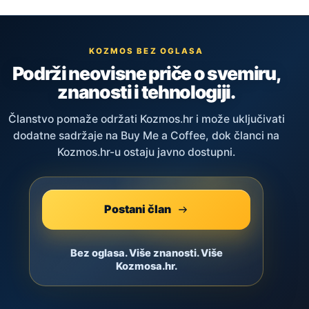
KOZMOS BEZ OGLASA
Podrži neovisne priče o svemiru,
znanosti i tehnologiji.
Članstvo pomaže održati Kozmos.hr i može uključivati
dodatne sadržaje na Buy Me a Coffee, dok članci na
Kozmos.hr-u ostaju javno dostupni.
Postani član
Bez oglasa. Više znanosti. Više
Kozmosa.hr.