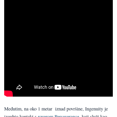
Međutim, na oko 1 metar iznad površine, Ingenuity je
izgubio kontakt s
roverom Perseverance
, koji služi kao