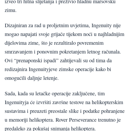
izveo tri hitna slijetanja i preživio hladnu marsovsku
zimu.
Dizajniran za rad u proljetnim uvjetima, Ingenuity nije
mogao napajati svoje grijače tijekom noći u najhladnijim
dijelovima zime, što je rezultiralo povremenim
smrzavanjem i ponovnim pokretanjem letnog računala.
Ovi “prenaponski ispadi” zahtijevali su od tima da
redizajnira Ingenuityjeve zimske operacije kako bi
omogućili daljnje letenje.
Sada, kada su letačke operacije zaključene, tim
Ingenuityja će izvršiti završne testove na helikopterskim
sustavima i preuzeti preostale slike i podatke pohranjene
u memoriji helikoptera. Rover Perseverance trenutno je
predaleko za pokušaj snimanja helikoptera.