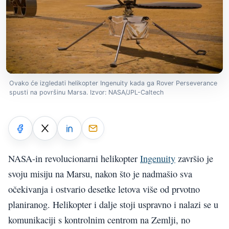
Ovako će izgledati helikopter Ingenuity kada ga Rover Perseverance
spusti na površinu Marsa. Izvor: NASA/JPL-Caltech
NASA-in revolucionarni helikopter
Ingenuity
završio je
svoju misiju na Marsu, nakon što je nadmašio sva
očekivanja i ostvario desetke letova više od prvotno
planiranog. Helikopter i dalje stoji uspravno i nalazi se u
komunikaciji s kontrolnim centrom na Zemlji, no