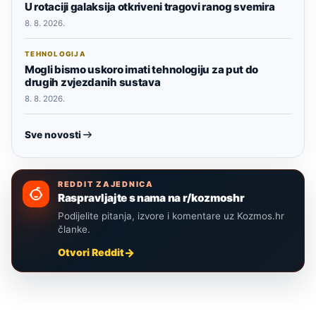
U rotaciji galaksija otkriveni tragovi ranog svemira
8. 8. 2026.
TEHNOLOGIJA
Mogli bismo uskoro imati tehnologiju za put do
drugih zvjezdanih sustava
8. 8. 2026.
Sve novosti
REDDIT ZAJEDNICA
Raspravljajte s nama na r/kozmoshr
Podijelite pitanja, izvore i komentare uz Kozmos.hr
članke.
Otvori Reddit