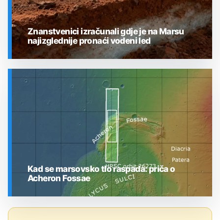
Znanstvenici izračunali gdje je na Marsu
najizglednije pronaći vodeni led
SVEMIR
Kad se marsovsko tlo raspada: priča o
Acheron Fossae
SVEMIR