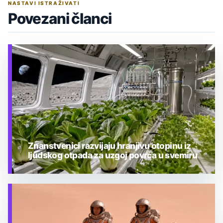
NASTAVI ISTRAŽIVATI
Povezani članci
Znanstvenici razvijaju hranjivu otopinu iz
ljudskog otpada za uzgoj povrća u svemiru
TEHNOLOGIJA