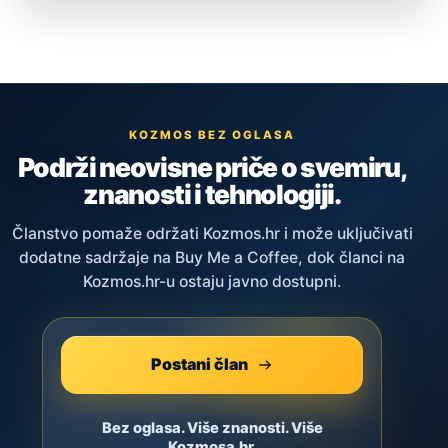
KOZMOS BEZ OGLASA
Podrži neovisne priče o svemiru,
znanosti i tehnologiji.
Članstvo pomaže održati Kozmos.hr i može uključivati
dodatne sadržaje na Buy Me a Coffee, dok članci na
Kozmos.hr-u ostaju javno dostupni.
Postani član
Bez oglasa. Više znanosti. Više
Kozmosa.hr.