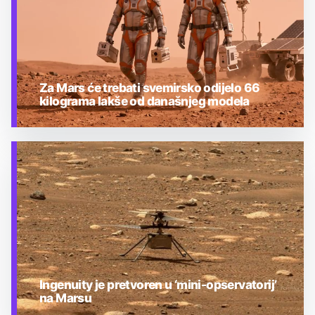
Za Mars će trebati svemirsko odijelo 66
kilograma lakše od današnjeg modela
TEHNOLOGIJA
Ingenuity je pretvoren u ‘mini-opservatorij’
na Marsu