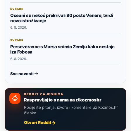
SVEMIR
Oceani su nekoć prekrivali 90 posto Venere, tvrdi
novo istraživanje
6. 8. 2026.
SVEMIR
Perseverance s Marsa snimio Zemlju kako nestaje
iza Fobosa
6. 8. 2026.
Sve novosti
REDDIT ZAJEDNICA
Raspravljajte s nama na r/kozmoshr
Podijelite pitanja, izvore i komentare uz Kozmos.hr
članke.
Otvori Reddit