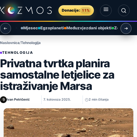
Preskoči na sadržaj
Donacije:
11%
Otvori izbornik
Otvori pretragu
Mjesec
Egzoplaneti
Međuzvjezdani objekti
Zemlja i ok
Naslovnica
Tehnologija
TEHNOLOGIJA
Privatna tvrtka planira
samostalne letjelice za
istraživanje Marsa
Ivan Petričević
7. kolovoza 2025.
2 min čitanja