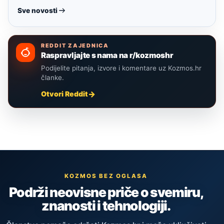
Sve novosti
REDDIT ZAJEDNICA
Raspravljajte s nama na r/kozmoshr
Podijelite pitanja, izvore i komentare uz Kozmos.hr
članke.
Otvori Reddit
KOZMOS BEZ OGLASA
Podrži neovisne priče o svemiru,
znanosti i tehnologiji.