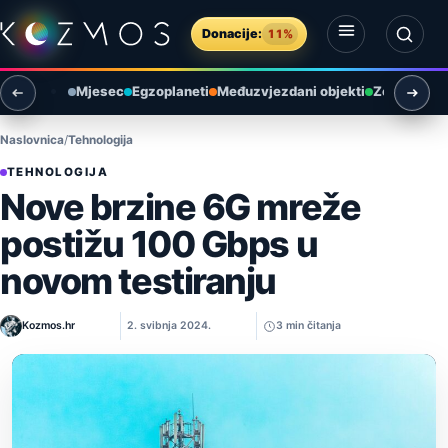
Preskoči na sadržaj
Donacije:
11%
Otvori izbornik
Otvori pretragu
Mjesec
Egzoplaneti
Međuzvjezdani objekti
Zemlja i ok
Naslovnica
Tehnologija
TEHNOLOGIJA
Nove brzine 6G mreže
postižu 100 Gbps u
novom testiranju
Kozmos.hr
2. svibnja 2024.
3 min čitanja