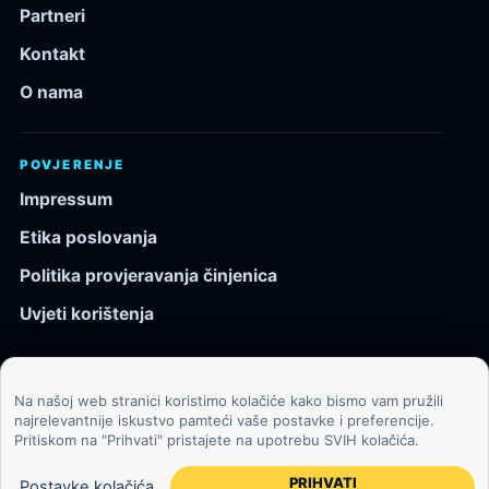
Partneri
Kontakt
O nama
POVJERENJE
Impressum
Etika poslovanja
Politika provjeravanja činjenica
Uvjeti korištenja
Na našoj web stranici koristimo kolačiće kako bismo vam pružili
© 2026 Kozmos.hr. Sva prava pridržana.
najrelevantnije iskustvo pamteći vaše postavke i preferencije.
Pritiskom na "Prihvati" pristajete na upotrebu SVIH kolačića.
Svemir, znanost, tehnologija i velike ideje za znatiželjne
čitatelje.
PRIHVATI
Postavke kolačića