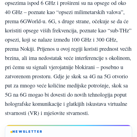
opsezima ispod 6 GHz i prošireni su na opsege od oko
40 GHz – poznate kao “opsezi milimetarskih valova”,
prema 6GWorld-u. 6G, s druge strane, očekuje se da će
koristiti opsege viših frekvencija, poznate kao “sub-THz”
opsezi, koji se nalaze između 100 GHz i 300 GHz,
prema Nokiji. Prijenos u ovoj regiji koristi prednost većih
brzina, ali ima nedostatak veće interferencije s okolinom,
pri čemu su signali vjerojatnije blokirani – posebno u
zatvorenom prostoru. Gdje je skok sa 4G na 5G otvorio
put za mnogo veće količine medijske potrošnje, skok sa
5G na 6G mogao bi dovesti do novih tehnologija poput
holografske komunikacije i glatkijih iskustava virtualne
stvarnosti (VR) i mješovite stvarnosti.
NEWSLETTER