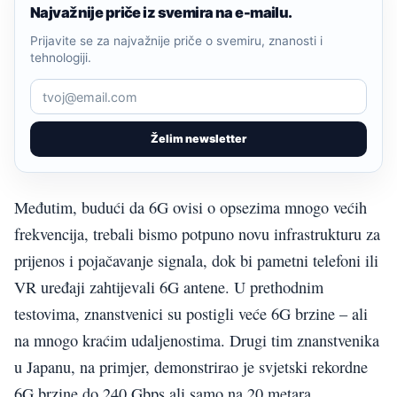
Najvažnije priče iz svemira na e-mailu.
Prijavite se za najvažnije priče o svemiru, znanosti i
tehnologiji.
Želim newsletter
Međutim, budući da 6G ovisi o opsezima mnogo većih
frekvencija, trebali bismo potpuno novu infrastrukturu za
prijenos i pojačavanje signala, dok bi pametni telefoni ili
VR uređaji zahtijevali 6G antene. U prethodnim
testovima, znanstvenici su postigli veće 6G brzine – ali
na mnogo kraćim udaljenostima. Drugi tim znanstvenika
u Japanu, na primjer, demonstrirao je svjetski rekordne
6G brzine do 240 Gbps ali samo na 20 metara,