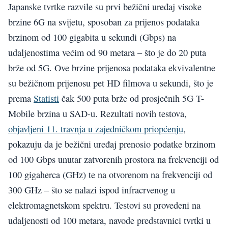
Japanske tvrtke razvile su prvi bežični uređaj visoke
brzine 6G na svijetu, sposoban za prijenos podataka
brzinom od 100 gigabita u sekundi (Gbps) na
udaljenostima većim od 90 metara – što je do 20 puta
brže od 5G. Ove brzine prijenosa podataka ekvivalentne
su bežičnom prijenosu pet HD filmova u sekundi, što je
prema
Statisti
čak 500 puta brže od prosječnih 5G T-
Mobile brzina u SAD-u. Rezultati novih testova,
objavljeni 11. travnja u zajedničkom priopćenju
,
pokazuju da je bežični uređaj prenosio podatke brzinom
od 100 Gbps unutar zatvorenih prostora na frekvenciji od
100 gigaherca (GHz) te na otvorenom na frekvenciji od
300 GHz – što se nalazi ispod infracrvenog u
elektromagnetskom spektru. Testovi su provedeni na
udaljenosti od 100 metara, navode predstavnici tvrtki u