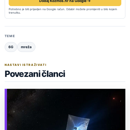
Dodaj Kozmos.hr na Google
Potrebno je biti prijavljen na Google račun. Odabir možete promijeniti u bilo kojem
trenutku.
TEME
6G
mreža
NASTAVI ISTRAŽIVATI
Povezani članci