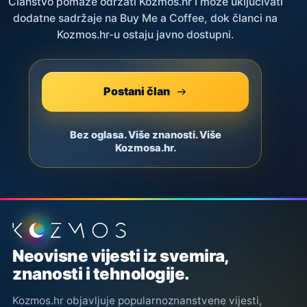
Članstvo pomaže održati Kozmos.hr i može uključivati
dodatne sadržaje na Buy Me a Coffee, dok članci na
Kozmos.hr-u ostaju javno dostupni.
Postani član
Bez oglasa. Više znanosti. Više
Kozmosa.hr.
Podnožje stranice
Neovisne vijesti iz svemira,
znanosti i tehnologije.
Kozmos.hr objavljuje popularnoznanstvene vijesti,