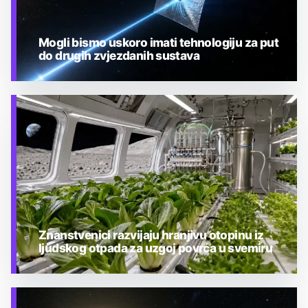
Mogli bismo uskoro imati tehnologiju za put
do drugih zvjezdanih sustava
TEHNOLOGIJA
Znanstvenici razvijaju hranjivu otopinu iz
ljudskog otpada za uzgoj povrća u svemiru
TEHNOLOGIJA