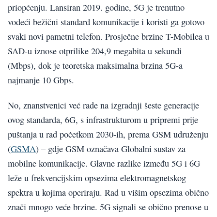
priopćenju. Lansiran 2019. godine, 5G je trenutno
vodeći bežični standard komunikacije i koristi ga gotovo
svaki novi pametni telefon. Prosječne brzine T-Mobilea u
SAD-u iznose otprilike 204,9 megabita u sekundi
(Mbps), dok je teoretska maksimalna brzina 5G-a
najmanje 10 Gbps.
No, znanstvenici već rade na izgradnji šeste generacije
ovog standarda, 6G, s infrastrukturom u pripremi prije
puštanja u rad početkom 2030-ih, prema GSM udruženju
(
GSMA
) – gdje GSM označava Globalni sustav za
mobilne komunikacije. Glavne razlike između 5G i 6G
leže u frekvencijskim opsezima elektromagnetskog
spektra u kojima operiraju. Rad u višim opsezima obično
znači mnogo veće brzine. 5G signali se obično prenose u