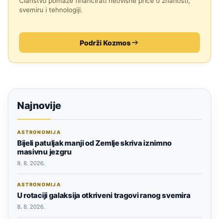
Članstvo pomaže financirati neovisne priče o znanosti,
svemiru i tehnologiji.
Podrži Kozmos
Najnovije
ASTRONOMIJA
Bijeli patuljak manji od Zemlje skriva iznimno
masivnu jezgru
8. 8. 2026.
ASTRONOMIJA
U rotaciji galaksija otkriveni tragovi ranog svemira
8. 8. 2026.