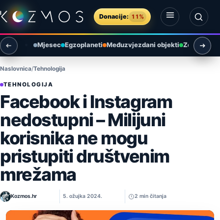
Preskoči na sadržaj
Donacije:
11%
Otvori izbornik
Otvori pretragu
Mjesec
Egzoplaneti
Međuzvjezdani objekti
Zemlja i ok
Naslovnica
Tehnologija
TEHNOLOGIJA
Facebook i Instagram
nedostupni – Milijuni
korisnika ne mogu
pristupiti društvenim
mrežama
Kozmos.hr
5. ožujka 2024.
2 min čitanja