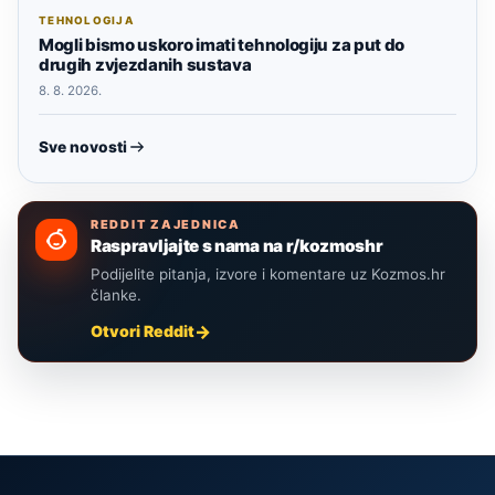
TEHNOLOGIJA
Mogli bismo uskoro imati tehnologiju za put do
drugih zvjezdanih sustava
8. 8. 2026.
Sve novosti
REDDIT ZAJEDNICA
Raspravljajte s nama na r/kozmoshr
Podijelite pitanja, izvore i komentare uz Kozmos.hr
članke.
Otvori Reddit