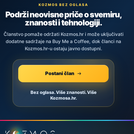
KOZMOS BEZ OGLASA
Podrži neovisne priče o svemiru,
znanosti i tehnologiji.
Članstvo pomaže održati Kozmos.hr i može uključivati
dodatne sadržaje na Buy Me a Coffee, dok članci na
Kozmos.hr-u ostaju javno dostupni.
Postani član
Bez oglasa. Više znanosti. Više
Kozmosa.hr.