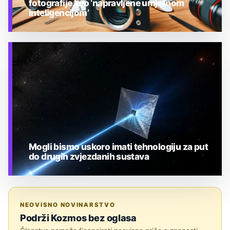
fotografije kao ‘napravljene umjetnom
inteligencijom’
TEHNOLOGIJA
Mogli bismo uskoro imati tehnologiju za put
do drugih zvjezdanih sustava
TEHNOLOGIJA
NEOVISNO NOVINARSTVO
Podrži Kozmos bez oglasa