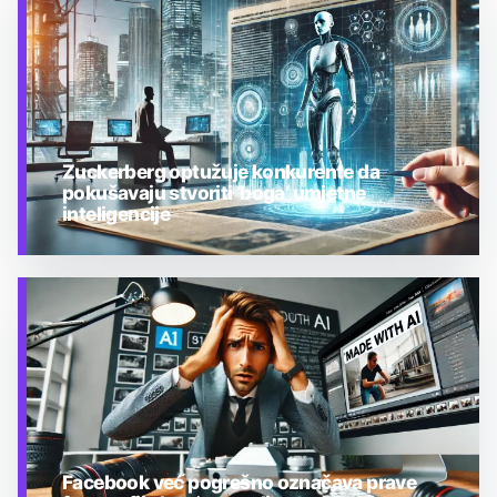
Zuckerberg optužuje konkurente da
pokušavaju stvoriti ‘boga’ umjetne
inteligencije
TEHNOLOGIJA
Facebook već pogrešno označava prave