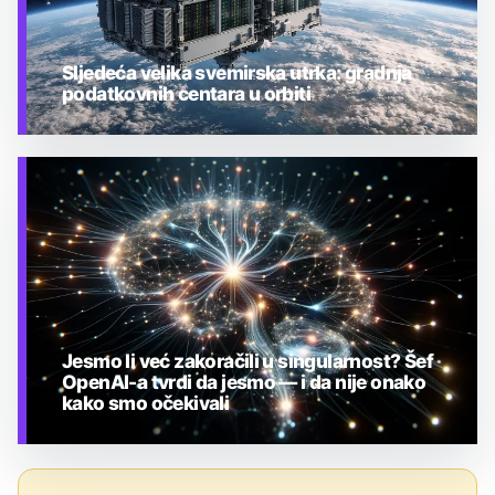
Sljedeća velika svemirska utrka: gradnja
podatkovnih centara u orbiti
TEHNOLOGIJA
Jesmo li već zakoračili u singularnost? Šef
OpenAI-a tvrdi da jesmo — i da nije onako
kako smo očekivali