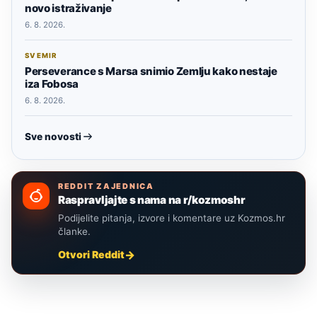
novo istraživanje
6. 8. 2026.
SVEMIR
Perseverance s Marsa snimio Zemlju kako nestaje
iza Fobosa
6. 8. 2026.
Sve novosti
REDDIT ZAJEDNICA
Raspravljajte s nama na r/kozmoshr
Podijelite pitanja, izvore i komentare uz Kozmos.hr
članke.
Otvori Reddit