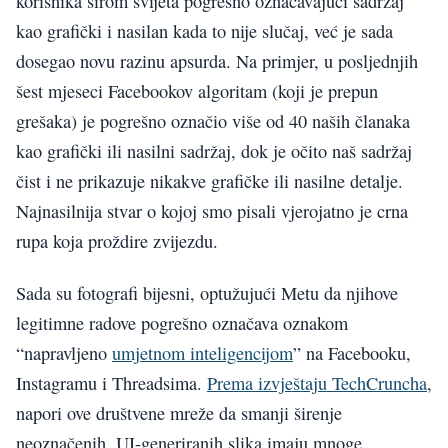
korisnika širom svijeta pogrešno označavajući sadržaj
kao grafički i nasilan kada to nije slučaj, već je sada
dosegao novu razinu apsurda. Na primjer, u posljednjih
šest mjeseci Facebookov algoritam (koji je prepun
grešaka) je pogrešno označio više od 40 naših članaka
kao grafički ili nasilni sadržaj, dok je očito naš sadržaj
čist i ne prikazuje nikakve grafičke ili nasilne detalje.
Najnasilnija stvar o kojoj smo pisali vjerojatno je crna
rupa koja proždire zvijezdu.
Sada su fotografi bijesni, optužujući Metu da njihove
legitimne radove pogrešno označava oznakom
“napravljeno
umjetnom inteligencijom
” na Facebooku,
Instagramu i Threadsima.
Prema izvještaju TechCruncha
,
napori ove društvene mreže da smanji širenje
neoznačenih, UI-generiranih slika imaju mnoge