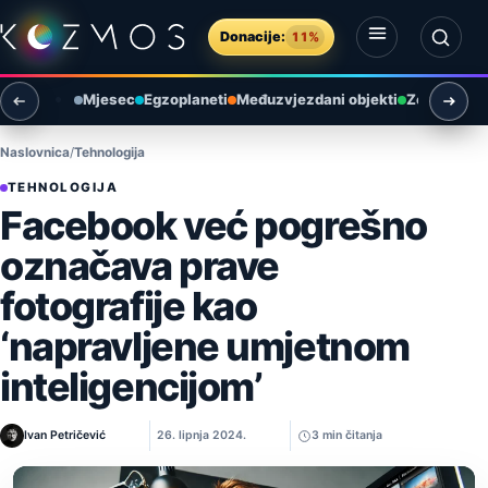
Preskoči na sadržaj
Donacije:
11%
Otvori izbornik
Otvori pretragu
Mjesec
Egzoplaneti
Međuzvjezdani objekti
Zemlja i ok
Naslovnica
Tehnologija
TEHNOLOGIJA
Facebook već pogrešno
označava prave
fotografije kao
‘napravljene umjetnom
inteligencijom’
Ivan Petričević
26. lipnja 2024.
3 min čitanja