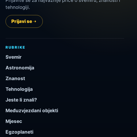
Prijavite se za najvažnije priče o svemiru, znanosti i
tehnologiji.
Prijavi se
RUBRIKE
Svemir
Astronomija
Znanost
Tehnologija
Jeste li znali?
Međuzvjezdani objekti
Mjesec
Egzoplaneti