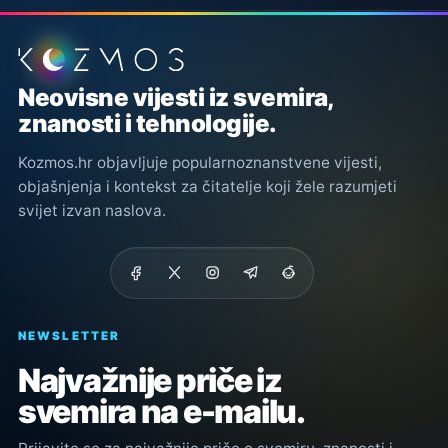
Podnožje stranice
Neovisne vijesti iz svemira,
znanosti i tehnologije.
Kozmos.hr objavljuje popularnoznanstvene vijesti,
objašnjenja i kontekst za čitatelje koji žele razumjeti
svijet izvan naslova.
NEWSLETTER
Najvažnije priče iz
svemira na e-mailu.