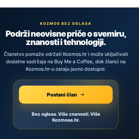
KOZMOS BEZ OGLASA
Podrži neovisne priče o svemiru,
znanosti i tehnologiji.
Članstvo pomaže održati Kozmos.hr i može uključivati
dodatne sadržaje na Buy Me a Coffee, dok članci na
Kozmos.hr-u ostaju javno dostupni.
Postani član
Bez oglasa. Više znanosti. Više
Kozmosa.hr.