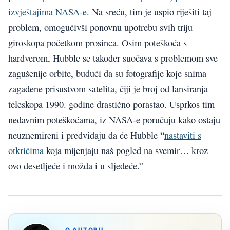
izvještajima NASA-e
. Na sreću, tim je uspio riješiti taj
problem, omogućivši ponovnu upotrebu svih triju
giroskopa početkom prosinca. Osim poteškoća s
hardverom, Hubble se također suočava s problemom sve
zagušenije orbite, budući da su fotografije koje snima
zagađene prisustvom satelita, čiji je broj od lansiranja
teleskopa 1990. godine drastično porastao. Usprkos tim
nedavnim poteškoćama, iz NASA-e poručuju kako ostaju
neuznemireni i predviđaju da će Hubble “
nastaviti s
otkrićima
koja mijenjaju naš pogled na svemir… kroz
ovo desetljeće i možda i u sljedeće.”
O AUTORU