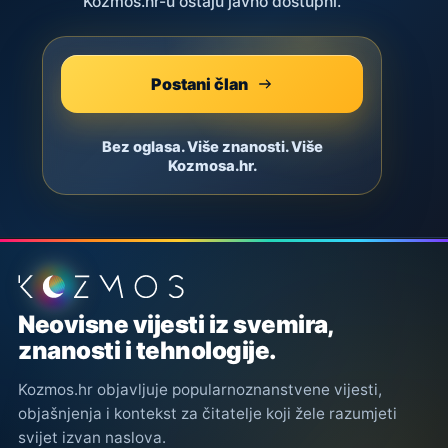
Kozmos.hr-u ostaju javno dostupni.
Postani član
Bez oglasa. Više znanosti. Više
Kozmosa.hr.
Podnožje stranice
Neovisne vijesti iz svemira,
znanosti i tehnologije.
Kozmos.hr objavljuje popularnoznanstvene vijesti,
objašnjenja i kontekst za čitatelje koji žele razumjeti
svijet izvan naslova.