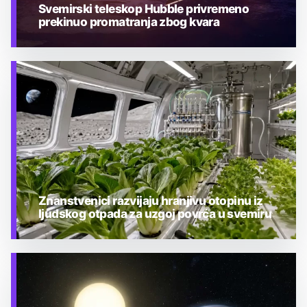
Svemirski teleskop Hubble privremeno
prekinuo promatranja zbog kvara
TEHNOLOGIJA
Znanstvenici razvijaju hranjivu otopinu iz
ljudskog otpada za uzgoj povrća u svemiru
TEHNOLOGIJA