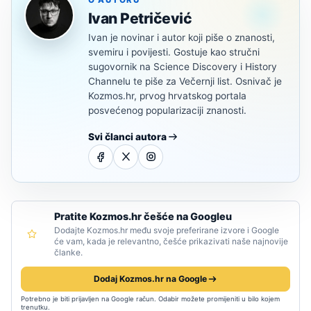
Ivan Petričević
Ivan je novinar i autor koji piše o znanosti,
svemiru i povijesti. Gostuje kao stručni
sugovornik na Science Discovery i History
Channelu te piše za Večernji list. Osnivač je
Kozmos.hr, prvog hrvatskog portala
posvećenog popularizaciji znanosti.
Svi članci autora
Pratite Kozmos.hr češće na Googleu
Dodajte Kozmos.hr među svoje preferirane izvore i Google
će vam, kada je relevantno, češće prikazivati naše najnovije
članke.
Dodaj Kozmos.hr na Google
Potrebno je biti prijavljen na Google račun. Odabir možete promijeniti u bilo kojem
trenutku.