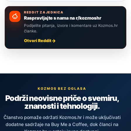
REDDIT ZAJEDNICA
Raspravljajte s nama na r/kozmoshr
Podijelite pitanja, izvore i komentare uz Kozmos.hr
članke.
Otvori Reddit
KOZMOS BEZ OGLASA
Podrži neovisne priče o svemiru,
znanosti i tehnologiji.
Članstvo pomaže održati Kozmos.hr i može uključivati
dodatne sadržaje na Buy Me a Coffee, dok članci na