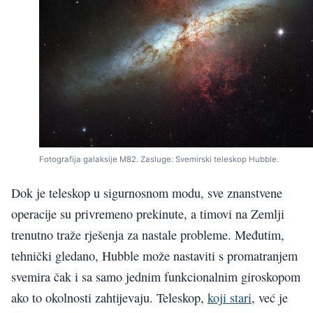
Fotografija galaksije M82. Zasluge: Svemirski teleskop Hubble.
Dok je teleskop u sigurnosnom modu, sve znanstvene
operacije su privremeno prekinute, a timovi na Zemlji
trenutno traže rješenja za nastale probleme. Međutim,
tehnički gledano, Hubble može nastaviti s promatranjem
svemira čak i sa samo jednim funkcionalnim giroskopom
ako to okolnosti zahtijevaju. Teleskop,
koji stari
, već je