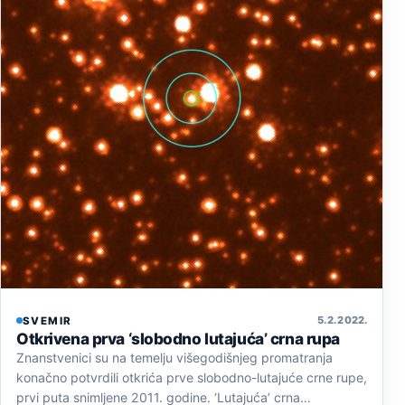
5. 2. 2022.
SVEMIR
Otkrivena prva ‘slobodno lutajuća’ crna rupa
Znanstvenici su na temelju višegodišnjeg promatranja
konačno potvrdili otkrića prve slobodno-lutajuće crne rupe,
prvi puta snimljene 2011. godine. ‘Lutajuća’ crna…