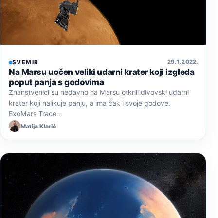
29. 1. 2022.
SVEMIR
Na Marsu uočen veliki udarni krater koji izgleda
poput panja s godovima
Znanstvenici su nedavno na Marsu otkrili divovski udarni
krater koji nalikuje panju, a ima čak i svoje godove.
ExoMars Trace…
Matija Klarić