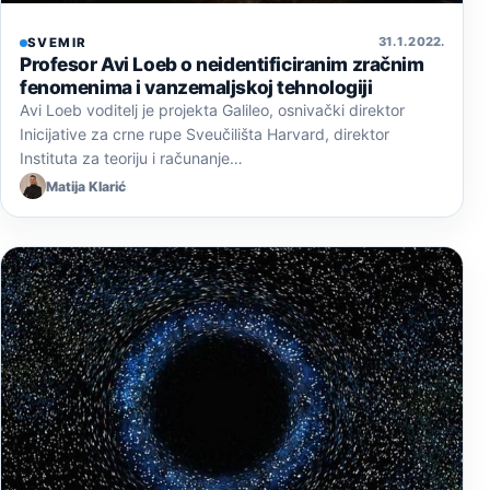
31. 1. 2022.
SVEMIR
Profesor Avi Loeb o neidentificiranim zračnim
fenomenima i vanzemaljskoj tehnologiji
Avi Loeb voditelj je projekta Galileo, osnivački direktor
Inicijative za crne rupe Sveučilišta Harvard, direktor
Instituta za teoriju i računanje…
Matija Klarić