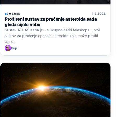
1. 2. 2022.
SVEMIR
Prošireni sustav za praćenje asteroida sada
gleda cijelo nebo
Sustav ATLAS sada je – s ukupno četiri teleskopa – prvi
sustav za praćenje opasnih asteroida koje može pratiti
cijelo…
Filip