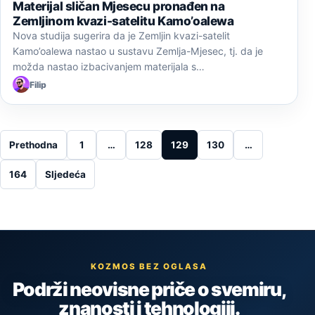
Materijal sličan Mjesecu pronađen na
Zemljinom kvazi-satelitu Kamo’oalewa
Nova studija sugerira da je Zemljin kvazi-satelit
Kamo’oalewa nastao u sustavu Zemlja-Mjesec, tj. da je
možda nastao izbacivanjem materijala s…
Filip
Posts pagination
Prethodna
1
…
128
129
130
…
164
Sljedeća
KOZMOS BEZ OGLASA
Podrži neovisne priče o svemiru,
znanosti i tehnologiji.