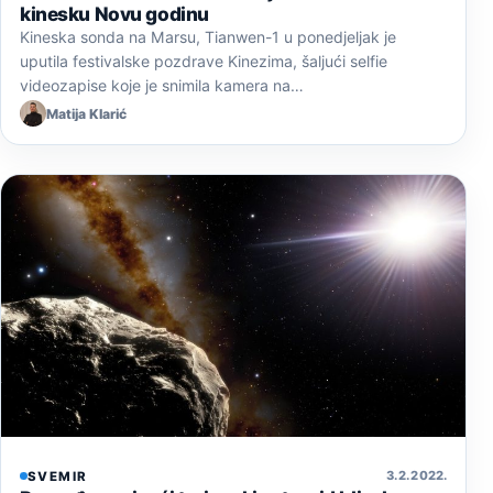
kinesku Novu godinu
Kineska sonda na Marsu, Tianwen-1 u ponedjeljak je
uputila festivalske pozdrave Kinezima, šaljući selfie
videozapise koje je snimila kamera na…
Matija Klarić
3. 2. 2022.
SVEMIR