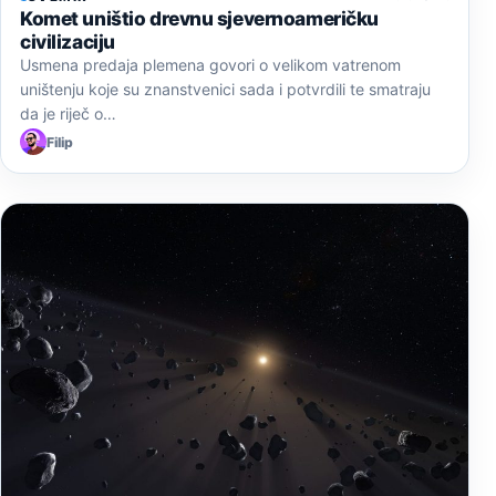
Komet uništio drevnu sjevernoameričku
civilizaciju
Usmena predaja plemena govori o velikom vatrenom
uništenju koje su znanstvenici sada i potvrdili te smatraju
da je riječ o…
Filip