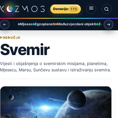
Preskoči na sadržaj
Donacije:
11%
Otvori izbornik
Otvori pretragu
Mjesec
Egzoplaneti
Međuzvjezdani objekti
Zemlja i ok
PODRUČJE
Svemir
Vijesti i objašnjenja o svemirskim misijama, planetima,
Mjesecu, Marsu, Sunčevu sustavu i istraživanju svemira.