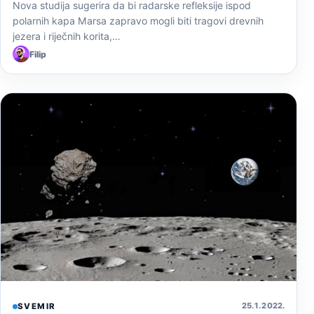
Nova studija sugerira da bi radarske refleksije ispod
polarnih kapa Marsa zapravo mogli biti tragovi drevnih
jezera i riječnih korita,…
Filip
25. 1. 2022.
SVEMIR