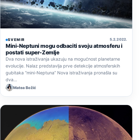
5. 2. 2022.
SVEMIR
Mini-Neptuni mogu odbaciti svoju atmosferu i
postati super-Zemlje
Dva nova istraživanja ukazuju na mogućnost planetarne
evolucije. Nalaz predstavlja prve detekcije atmosferskih
gubitaka “mini-Neptuna” Nova istraživanja pronašla su
dva…
Matea Božić