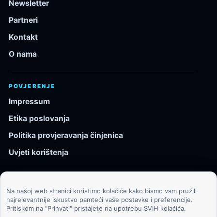
Newsletter
Partneri
Kontakt
O nama
POVJERENJE
Impressum
Etika poslovanja
Politika provjeravanja činjenica
Uvjeti korištenja
Na našoj web stranici koristimo kolačiće kako bismo vam pružili
© 2026 Kozmos.hr. Sva prava pridržana.
najrelevantnije iskustvo pamteći vaše postavke i preferencije.
Pritiskom na "Prihvati" pristajete na upotrebu SVIH kolačića.
Svemir, znanost, tehnologija i velike ideje za znatiželjne