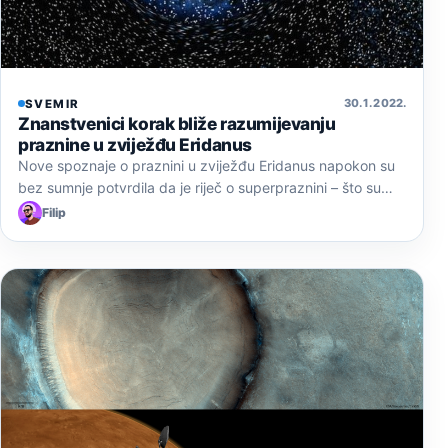
30. 1. 2022.
SVEMIR
Znanstvenici korak bliže razumijevanju
praznine u zviježđu Eridanus
Nove spoznaje o praznini u zviježđu Eridanus napokon su
bez sumnje potvrdila da je riječ o superpraznini – što su…
Filip