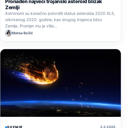
Pronađen najveći trojanski asteroid blizak
Zemlji
Astronomi su konačno potvrdili status asteroida 2020 XL5,
otkrivenog 2020. godine, kao drugog trojanca blizu
Zemlje. Promjer mu je više…
Matea Božić
2. 2. 2022.
SVEMIR