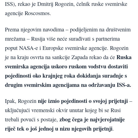
ISS), rekao je Dmitrij Rogozin, čelnik ruske svemirske
agencije Roscosmos.
Prema njegovim navodima – podijeljenim na društvenim
mrežama – Rusija više neće surađivati s partnerima
poput NASA-e i Europske svemirske agencije. Rogozin
Ruska
je na kraju osvrta na sankcije Zapada rekao da će
svemirska agencija uskoro ruskom vodstvu dostaviti
pojedinosti oko krajnjeg roka dokidanja suradnje s
drugim svemirskim agencijama na održavanju ISS-a.
nije iznio
pojedinosti o svojoj prijetnji
Ipak, Rogozin
–
uključujući vremenski okvir unutar kojeg bi se Rusi
zbog čega je najvjerojatnije
trebali povući s postaje,
riječ tek o još jednoj u nizu njegovih prijetnji
.