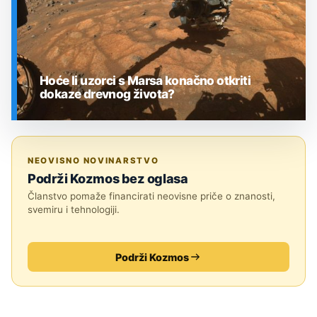
Hoće li uzorci s Marsa konačno otkriti
dokaze drevnog života?
SVEMIR
NEOVISNO NOVINARSTVO
Podrži Kozmos bez oglasa
Članstvo pomaže financirati neovisne priče o znanosti,
svemiru i tehnologiji.
Podrži Kozmos