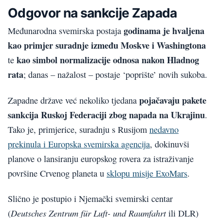
Odgovor na sankcije Zapada
godinama je hvaljena
Međunarodna svemirska postaja
kao primjer suradnje između Moskve i Washingtona
kao simbol normalizacije odnosa nakon Hladnog
te
rata
; danas – nažalost – postaje ‘poprište’ novih sukoba.
pojačavaju pakete
Zapadne države već nekoliko tjedana
sankcija Ruskoj Federaciji zbog napada na Ukrajinu
.
Tako je, primjerice, suradnju s Rusijom
nedavno
prekinula i Europska svemirska agencija
, dokinuvši
planove o lansiranju europskog rovera za istraživanje
površine Crvenog planeta u
sklopu misije ExoMars
.
Slično je postupio i Njemački svemirski centar
Deutsches Zentrum für Luft- und Raumfahrt
(
ili DLR)