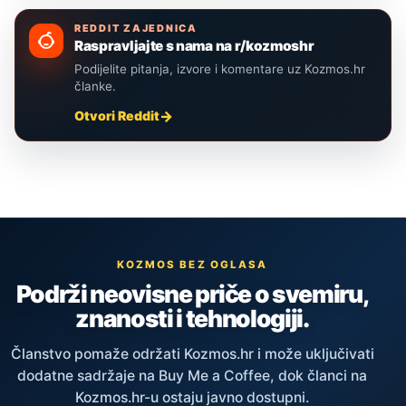
REDDIT ZAJEDNICA
Raspravljajte s nama na r/kozmoshr
Podijelite pitanja, izvore i komentare uz Kozmos.hr
članke.
Otvori Reddit
KOZMOS BEZ OGLASA
Podrži neovisne priče o svemiru,
znanosti i tehnologiji.
Članstvo pomaže održati Kozmos.hr i može uključivati
dodatne sadržaje na Buy Me a Coffee, dok članci na
Kozmos.hr-u ostaju javno dostupni.