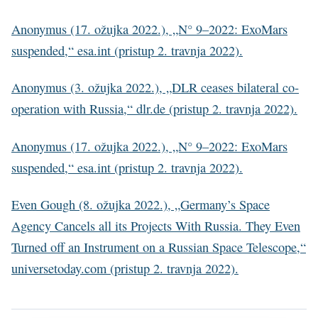
Anonymus (17. ožujka 2022.), „N° 9–2022: ExoMars
suspended,“ esa.int (pristup 2. travnja 2022).
Anonymus (3. ožujka 2022.), „DLR ceas­es bi­lat­er­al co­
op­er­a­tion with Rus­sia,“ dlr.de (pristup 2. travnja 2022).
Anonymus (17. ožujka 2022.), „N° 9–2022: ExoMars
suspended,“ esa.int (pristup 2. travnja 2022).
Even Gough (8. ožujka 2022.), „Germany’s Space
Agency Cancels all its Projects With Russia. They Even
Turned off an Instrument on a Russian Space Telescope,“
universetoday.com (pristup 2. travnja 2022).