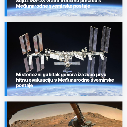
Sojuz MS-28 vratio tročlanu posadu s
Međunarodne svemirske postaje
SVEMIR
Misteriozni gubitak govora izazvao prvu
hitnu evakuaciju s Međunarodne svemirske
postaje
SVEMIR