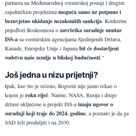
partnera na Međunarodnoj svemirskoj postaji i drugim
moguća samo uz potpuno i
zajedničkim projektima
bezuvjetno ukidanje nezakonitih sankcija
. Konkretni
završetka suradnje unutar
prijedlozi Roskosmosa o
ISS-a
sa svemirskim agencijama Sjedinjenih Država,
bit će dostavljeni
Kanade, Europske Unije i Japana
vodstvu naše zemlje u bliskoj budućnosti
.“
Još jedna u nizu prijetnji?
Ipak, kao što je rečeno, Rogozin nije jasno rekao o
roku riječ
kojem je
. Naime, NASA, Rusija i druge
imaju ugovor o
države uključene u projekt ISS-a
suradnji koji traje do 2024. godine
, a poznato je da ga
SAD želi produljiti i na 2030.