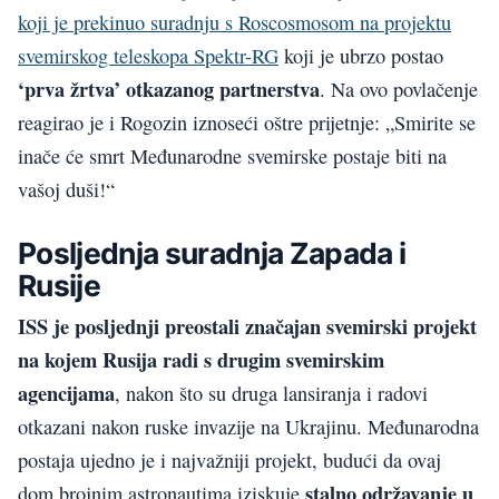
koji je prekinuo suradnju s Roscosmosom na projektu
svemirskog teleskopa Spektr-RG
koji je ubrzo postao
‘prva žrtva’ otkazanog partnerstva
. Na ovo povlačenje
reagirao je i Rogozin iznoseći oštre prijetnje: „Smirite se
inače će smrt Međunarodne svemirske postaje biti na
vašoj duši!“
Posljednja suradnja Zapada i
Rusije
ISS je posljednji preostali značajan svemirski projekt
na kojem Rusija radi s drugim svemirskim
agencijama
, nakon što su druga lansiranja i radovi
otkazani nakon ruske invazije na Ukrajinu. Međunarodna
postaja ujedno je i najvažniji projekt, budući da ovaj
stalno održavanje u
dom brojnim astronautima iziskuje