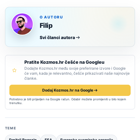
O AUTORU
Filip
Svi članci autora
Pratite Kozmos.hr češće na Googleu
Dodajte Kozmos.hr među svoje preferirane izvore i Google
će vam, kada je relevantno, češće prikazivati naše najnovije
članke.
Dodaj Kozmos.hr na Google
Potrebno je biti prijavljen na Google račun. Odabir možete promijeniti u bilo kojem
trenutku.
TEME