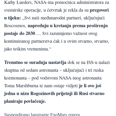
Kathy Lueders, NASA-ina pomoćnica administratora za
pregovori
svemirske operacije, u četvrtak je rekla da su
u tijeku:
„Svi naši međunarodni partneri, uključujući
napreduju u kretanju prema proširenju
Roscosmos,
postaje do 2030
…. Svi razumijemo važnost ovog
kontinuiranog partnerstva čak i u ovim stvarno, stvarno,
jako teškim vremenima.“
Trenutno se suradnja nastavlja
dok se na ISS-u nalazi
skupina od sedam astronauta – uključujući i tri ruska
kozmonauta – pod vodstvom NASA-inog astronauta
je li ovo još
Toma Marshburna te nam ostaje vidjeti
jedna u nizu Rogozinovih prijetnji ili Rusi stvarno
planiraju povlačenje.
Suspendirano lansiranje ExoMars rovera