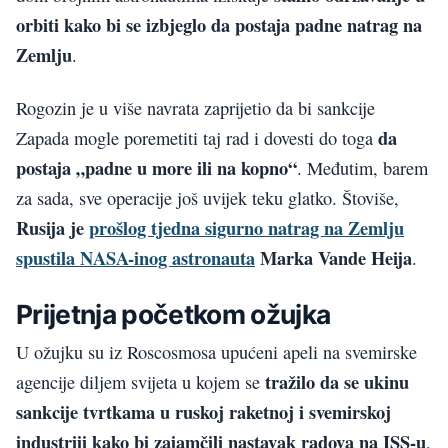
orbiti
kako bi se izbjeglo da postaja padne natrag na
Zemlju
.
Rogozin je u više navrata zaprijetio da bi sankcije
da
Zapada mogle poremetiti taj rad i dovesti do toga
postaja „padne u more ili na kopno“
. Međutim, barem
za sada, sve operacije još uvijek teku glatko. Štoviše,
Rusija je
prošlog tjedna sigurno natrag na Zemlju
spustila NASA-inog astronauta
Marka Vande Heija
.
Prijetnja početkom ožujka
U ožujku su iz Roscosmosa upućeni apeli na svemirske
tražilo da se ukinu
agencije diljem svijeta u kojem se
sankcije tvrtkama u ruskoj raketnoj i svemirskoj
industriji kako bi zajamčili nastavak radova na ISS-u
.