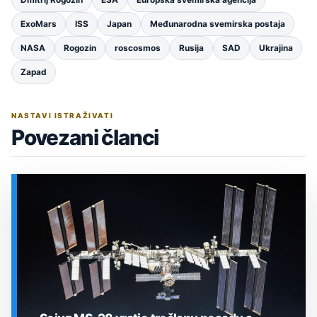
Dmitrij Rogozin
ESA
Europska svemirska agencija
ExoMars
ISS
Japan
Međunarodna svemirska postaja
NASA
Rogozin
roscosmos
Rusija
SAD
Ukrajina
Zapad
NASTAVI ISTRAŽIVATI
Povezani članci