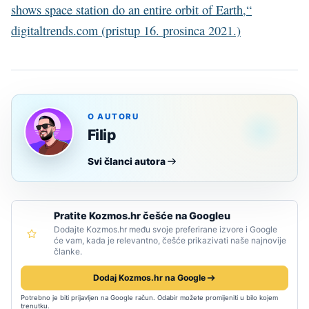
shows space station do an entire orbit of Earth,“
digitaltrends.com (pristup 16. prosinca 2021.)
O AUTORU
Filip
Svi članci autora
Pratite Kozmos.hr češće na Googleu
Dodajte Kozmos.hr među svoje preferirane izvore i Google
će vam, kada je relevantno, češće prikazivati naše najnovije
članke.
Dodaj Kozmos.hr na Google
Potrebno je biti prijavljen na Google račun. Odabir možete promijeniti u bilo kojem
trenutku.