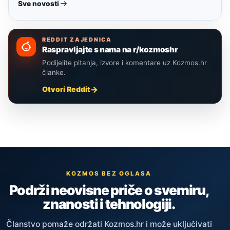
Sve novosti
REDDIT ZAJEDNICA
Raspravljajte s nama na r/kozmoshr
Podijelite pitanja, izvore i komentare uz Kozmos.hr
članke.
Otvori Reddit
KOZMOS BEZ OGLASA
Podrži neovisne priče o svemiru,
znanosti i tehnologiji.
Članstvo pomaže održati Kozmos.hr i može uključivati