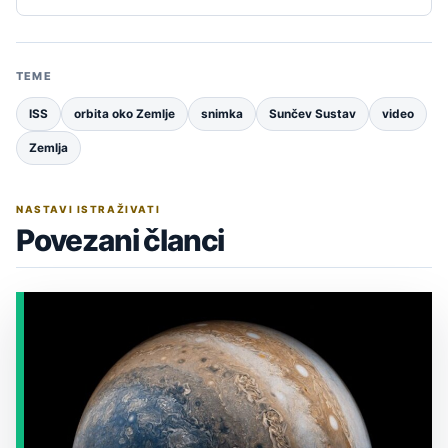
TEME
ISS
orbita oko Zemlje
snimka
Sunčev Sustav
video
Zemlja
NASTAVI ISTRAŽIVATI
Povezani članci