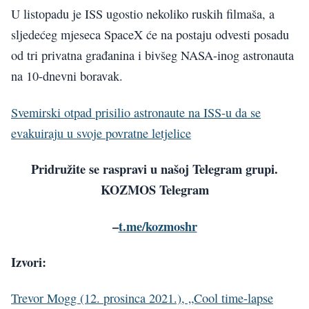
U listopadu je ISS ugostio nekoliko ruskih filmaša, a
sljedećeg mjeseca SpaceX će na postaju odvesti posadu
od tri privatna građanina i bivšeg NASA-inog astronauta
na 10-dnevni boravak.
Svemirski otpad prisilio astronaute na ISS-u da se
evakuiraju u svoje povratne letjelice
Pridružite se raspravi u našoj Telegram grupi.
KOZMOS Telegram
–
t.me/kozmoshr
Izvori:
Trevor Mogg (12. prosinca 2021.), „Cool time-lapse