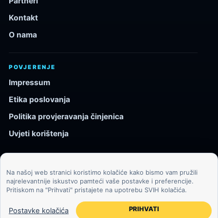
Partneri
Kontakt
O nama
POVJERENJE
Impressum
Etika poslovanja
Politika provjeravanja činjenica
Uvjeti korištenja
Na našoj web stranici koristimo kolačiće kako bismo vam pružili
© 2026 Kozmos.hr. Sva prava pridržana.
najrelevantnije iskustvo pamteći vaše postavke i preferencije.
Pritiskom na "Prihvati" pristajete na upotrebu SVIH kolačića.
Svemir, znanost, tehnologija i velike ideje za znatiželjne
čitatelje.
PRIHVATI
Postavke kolačića