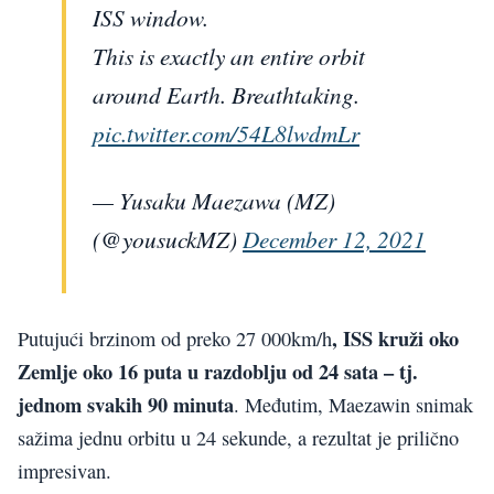
ISS window.
This is exactly an entire orbit
around Earth. Breathtaking.
pic.twitter.com/54L8lwdmLr
— Yusaku Maezawa (MZ)
(@yousuckMZ)
December 12, 2021
, ISS kruži oko
Putujući brzinom od preko 27 000km/h
Zemlje oko 16 puta u razdoblju od 24 sata – tj.
jednom svakih 90 minuta
. Međutim, Maezawin snimak
sažima jednu orbitu u 24 sekunde, a rezultat je prilično
impresivan.