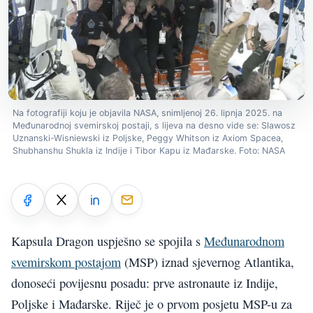
Na fotografiji koju je objavila NASA, snimljenoj 26. lipnja 2025. na
Međunarodnoj svemirskoj postaji, s lijeva na desno vide se: Slawosz
Uznanski-Wisniewski iz Poljske, Peggy Whitson iz Axiom Spacea,
Shubhanshu Shukla iz Indije i Tibor Kapu iz Mađarske. Foto: NASA
Kapsula Dragon uspješno se spojila s
Međunarodnom
svemirskom postajom
(MSP) iznad sjevernog Atlantika,
donoseći povijesnu posadu: prve astronaute iz Indije,
Poljske i Mađarske. Riječ je o prvom posjetu MSP-u za