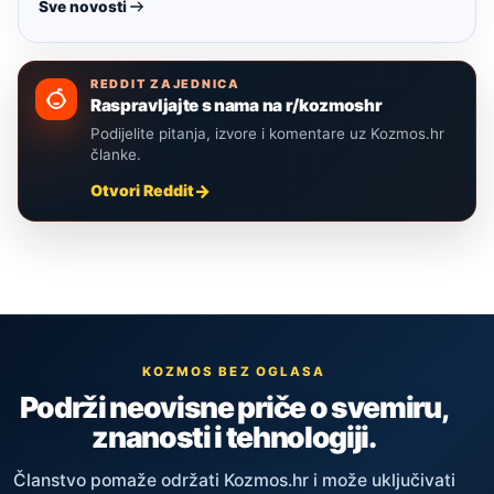
Sve novosti
REDDIT ZAJEDNICA
Raspravljajte s nama na r/kozmoshr
Podijelite pitanja, izvore i komentare uz Kozmos.hr
članke.
Otvori Reddit
KOZMOS BEZ OGLASA
Podrži neovisne priče o svemiru,
znanosti i tehnologiji.
Članstvo pomaže održati Kozmos.hr i može uključivati