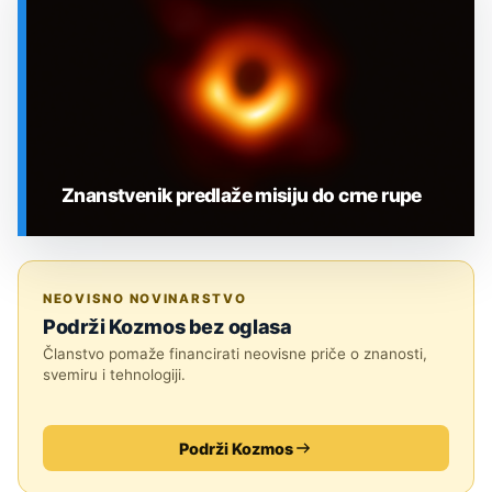
Znanstvenik predlaže misiju do crne rupe
SVEMIR
NEOVISNO NOVINARSTVO
Podrži Kozmos bez oglasa
Članstvo pomaže financirati neovisne priče o znanosti,
svemiru i tehnologiji.
Podrži Kozmos