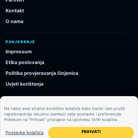
Kontakt
O nama
POVJERENJE
Impressum
Etika poslovanja
Politika provjeravanja činjenica
Uvjeti korištenja
Na našoj web stranici koristimo kolačiće kako bismo vam pružili
© 2026 Kozmos.hr. Sva prava pridržana.
najrelevantnije iskustvo pamteći vaše postavke i preferencije.
Pritiskom na "Prihvati" pristajete na upotrebu SVIH kolačića.
Svemir, znanost, tehnologija i velike ideje za znatiželjne
čitatelje.
PRIHVATI
Postavke kolačića