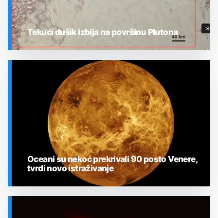
Tekući dušik izbija na površinu Plutona
SVEMIR
Oceani su nekoć prekrivali 90 posto Venere,
tvrdi novo istraživanje
SVEMIR