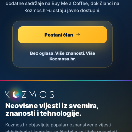
dodatne sadržaje na Buy Me a Coffee, dok članci na
Kozmos.hr-u ostaju javno dostupni.
Postani član
Bez oglasa. Više znanosti. Više
Kozmosa.hr.
Podnožje stranice
Neovisne vijesti iz svemira,
znanosti i tehnologije.
Kozmos.hr objavljuje popularnoznanstvene vijesti,
objašnjenja i kontekst za čitatelje koji žele razumjeti