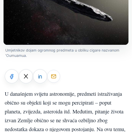
Umjetnikov dojam ogromnog predmeta u obliku cigare nazvanom
'Oumuamua.
U današnjem svijetu astronomije, predmeti istraživanja
obično su objekti koji se mogu percipirati – poput
planeta, zvijezda, asteroida itd. Međutim, pitanje života
izvan Zemlje obično se ne shvaća ozbiljno zbog
nedostatka dokaza o njegovom postojanju. Na ovu temu,