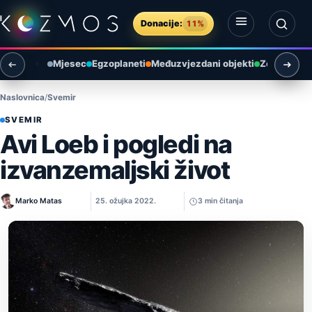
Preskoči na sadržaj
Donacije:
11%
Otvori izbornik
Otvori pretragu
Mjesec
Egzoplaneti
Međuzvjezdani objekti
Zemlja i ok
Naslovnica
Svemir
SVEMIR
Avi Loeb i pogledi na
izvanzemaljski život
Marko Matas
25. ožujka 2022.
3 min čitanja