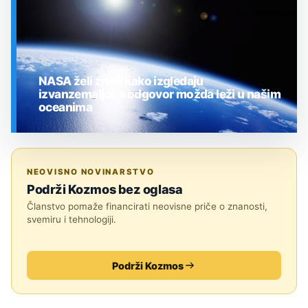
NASA želi znati kako izgledaju
izvanzemaljci, a odgovor možda leži u našim
oceanima
SVEMIR
NEOVISNO NOVINARSTVO
Podrži Kozmos bez oglasa
Članstvo pomaže financirati neovisne priče o znanosti,
svemiru i tehnologiji.
Podrži Kozmos