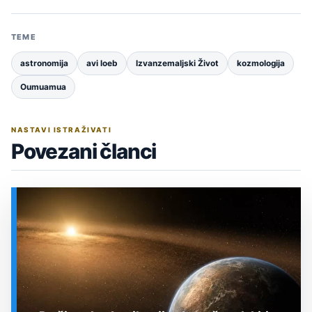
TEME
astronomija
avi loeb
Izvanzemaljski Život
kozmologija
Oumuamua
NASTAVI ISTRAŽIVATI
Povezani članci