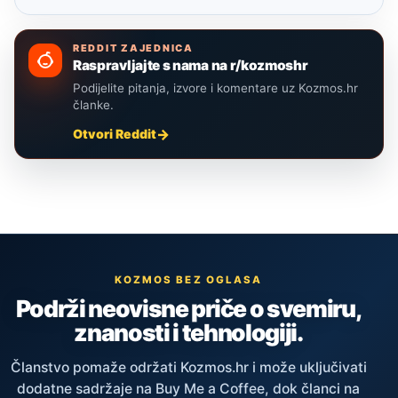
REDDIT ZAJEDNICA
Raspravljajte s nama na r/kozmoshr
Podijelite pitanja, izvore i komentare uz Kozmos.hr
članke.
Otvori Reddit
KOZMOS BEZ OGLASA
Podrži neovisne priče o svemiru,
znanosti i tehnologiji.
Članstvo pomaže održati Kozmos.hr i može uključivati
dodatne sadržaje na Buy Me a Coffee, dok članci na