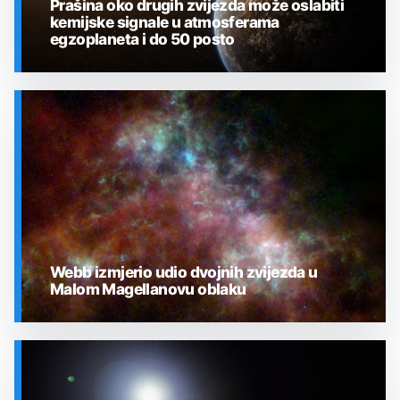
Prašina oko drugih zvijezda može oslabiti
kemijske signale u atmosferama
egzoplaneta i do 50 posto
SVEMIR
Webb izmjerio udio dvojnih zvijezda u
Malom Magellanovu oblaku
SVEMIR