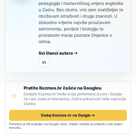
pedagogije i nastavničkog smjera anglistike
u Zadru. Bez obzira, vrlo sam znatiželjan te
obožavam istraživati i druge znanosti. U
slobodno vrijeme najviše proučavam
astronomiju, povijest i biologiju te
pronalazim manje poznate činjenice o
istima.
Svi članci autora
Pratite Kozmos.hr češće na Googleu
Dodajte Kozmos.hr među svoje preferirane izvore i Google
će vam, kada je relevantno, češće prikazivati naše najnovije
članke.
Dodaj Kozmos.hr na Google
Potrebno je biti prijavljen na Google račun. Odabir možete promijeniti u bilo kojem
trenutku.