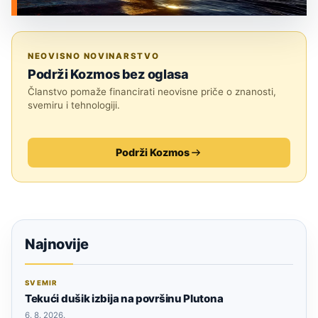
MEĐUZVJEZDANI OBJEKTI
NEOVISNO NOVINARSTVO
Podrži Kozmos bez oglasa
Članstvo pomaže financirati neovisne priče o znanosti,
svemiru i tehnologiji.
Podrži Kozmos
Najnovije
SVEMIR
Tekući dušik izbija na površinu Plutona
6. 8. 2026.