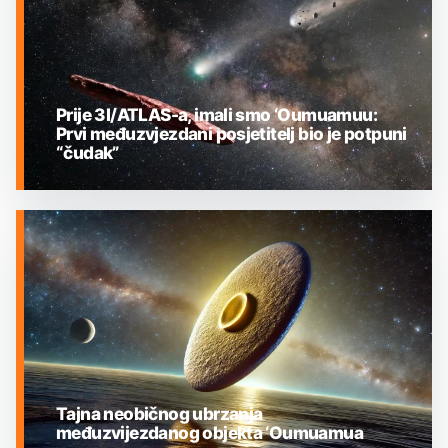
Prije 3I/ATLAS-a, imali smo ‘Oumuamuu:
Prvi međuzvjezdani posjetitelj bio je potpuni
“čudak”
MEĐUZVJEZDANI OBJEKTI
Tajna neobičnog ubrzanja
međuzvijezdanog objekta ‘Oumuamua