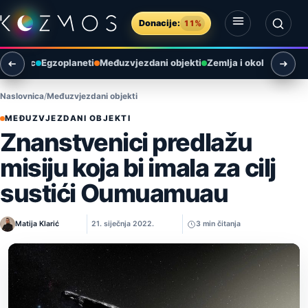
Preskoči na sadržaj
Donacije:
11%
Otvori izbornik
Otvori pretragu
Mjesec
Egzoplaneti
Međuzvjezdani objekti
Zemlja i okoliš
Arheol
Naslovnica
Međuzvjezdani objekti
MEĐUZVJEZDANI OBJEKTI
Znanstvenici predlažu
misiju koja bi imala za cilj
sustići Oumuamuau
Matija Klarić
21. siječnja 2022.
3 min čitanja