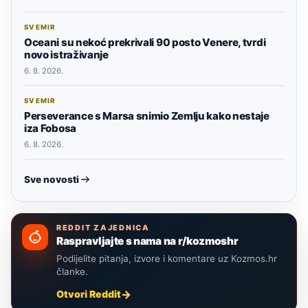
SVEMIR
Oceani su nekoć prekrivali 90 posto Venere, tvrdi
novo istraživanje
6. 8. 2026.
SVEMIR
Perseverance s Marsa snimio Zemlju kako nestaje
iza Fobosa
6. 8. 2026.
Sve novosti
REDDIT ZAJEDNICA
Raspravljajte s nama na r/kozmoshr
Podijelite pitanja, izvore i komentare uz Kozmos.hr
članke.
Otvori Reddit