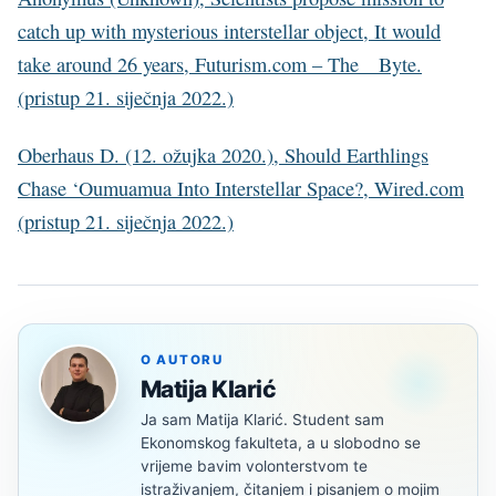
catch up with mysterious interstellar object, It would
take around 26 years, Futurism.com – The__Byte.
(pristup 21. siječnja 2022.)
Oberhaus D. (12. ožujka 2020.), Should Earthlings
Chase ‘Oumuamua Into Interstellar Space?, Wired.com
(pristup 21. siječnja 2022.)
O AUTORU
Matija Klarić
Ja sam Matija Klarić. Student sam
Ekonomskog fakulteta, a u slobodno se
vrijeme bavim volonterstvom te
istraživanjem, čitanjem i pisanjem o mojim