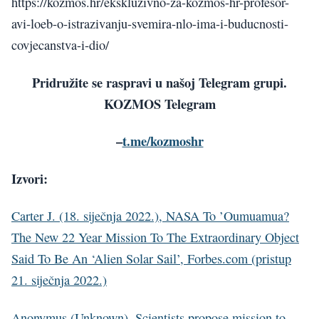
https://kozmos.hr/ekskluzivno-za-kozmos-hr-profesor-
avi-loeb-o-istrazivanju-svemira-nlo-ima-i-buducnosti-
covjecanstva-i-dio/
Pridružite se raspravi u našoj Telegram grupi.
KOZMOS Telegram
–
t.me/kozmoshr
Izvori:
Carter J. (18. siječnja 2022.), NASA To ’Oumuamua?
The New 22 Year Mission To The Extraordinary Object
Said To Be An ‘Alien Solar Sail’, Forbes.com (pristup
21. siječnja 2022.)
Anonymus (Unknown), Scientists propose mission to