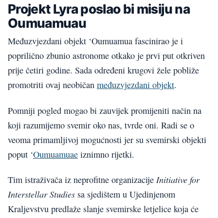
Projekt Lyra poslao bi misiju na
Oumuamuau
Međuzvjezdani objekt ‘Oumuamua fascinirao je i
poprilično zbunio astronome otkako je prvi put otkriven
prije četiri godine. Sada određeni krugovi žele pobliže
promotriti ovaj neobičan
međuzvjezdani objekt
.
Pomniji pogled mogao bi zauvijek promijeniti način na
koji razumijemo svemir oko nas, tvrde oni. Radi se o
veoma primamljivoj mogućnosti jer su svemirski objekti
poput ‘
Oumuamuae
iznimno rijetki.
Initiative for
Tim istraživača iz neprofitne organizacije
Interstellar Studies
sa sjedištem u Ujedinjenom
Kraljevstvu predlaže slanje svemirske letjelice koja će