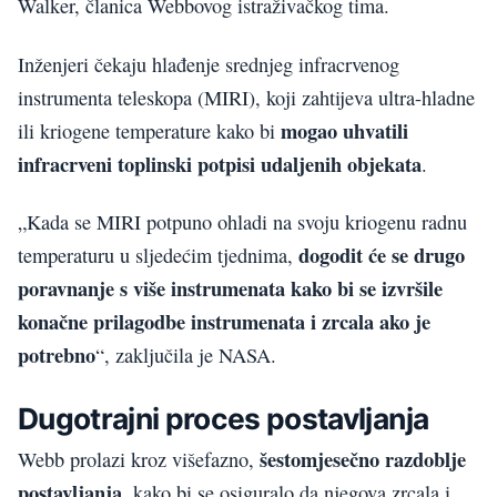
Walker, članica Webbovog istraživačkog tima.
Inženjeri čekaju hlađenje srednjeg infracrvenog
instrumenta teleskopa (MIRI), koji zahtijeva ultra-hladne
mogao uhvatili
ili kriogene temperature kako bi
infracrveni toplinski potpisi udaljenih objekata
.
„Kada se MIRI potpuno ohladi na svoju kriogenu radnu
dogodit će se drugo
temperaturu u sljedećim tjednima,
poravnanje s više instrumenata kako bi se izvršile
konačne prilagodbe instrumenata i zrcala ako je
potrebno
“, zaključila je NASA.
Dugotrajni proces postavljanja
šestomjesečno razdoblje
Webb prolazi kroz višefazno,
postavljanja
, kako bi se osiguralo da njegova zrcala i