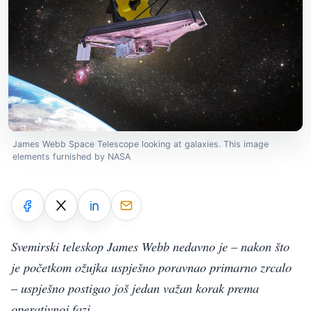
James Webb Space Telescope looking at galaxies. This image
elements furnished by NASA
Svemirski teleskop James Webb nedavno je – nakon što
je početkom ožujka uspješno poravnao primarno zrcalo
– uspješno postigao još jedan važan korak prema
operativnoj fazi.