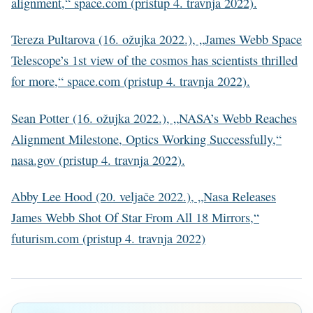
alignment,“ space.com (pristup 4. travnja 2022).
Tereza Pultarova (16. ožujka 2022.), „James Webb Space
Telescope’s 1st view of the cosmos has scientists thrilled
for more,“ space.com (pristup 4. travnja 2022).
Sean Potter (16. ožujka 2022.), „NASA’s Webb Reaches
Alignment Milestone, Optics Working Successfully,“
nasa.gov (pristup 4. travnja 2022).
Abby Lee Hood (20. veljače 2022.), „Nasa Releases
James Webb Shot Of Star From All 18 Mirrors,“
futurism.com (pristup 4. travnja 2022)