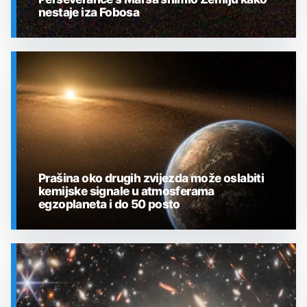
nestaje iza Fobosa
SVEMIR
Prašina oko drugih zvijezda može oslabiti
kemijske signale u atmosferama
egzoplaneta i do 50 posto
SVEMIR