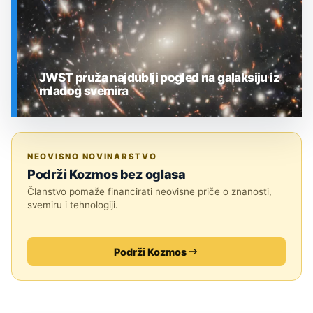
JWST pruža najdublji pogled na galaksiju iz
mladog svemira
SVEMIR
NEOVISNO NOVINARSTVO
Podrži Kozmos bez oglasa
Članstvo pomaže financirati neovisne priče o znanosti,
svemiru i tehnologiji.
Podrži Kozmos