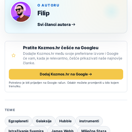
O AUTORU
Filip
Svi članci autora
Pratite Kozmos.hr češće na Googleu
Dodajte Kozmos.hr među svoje preferirane izvore i Google
će vam, kada je relevantno, češće prikazivati naše najnovije
članke.
Dodaj Kozmos.hr na Google
Potrebno je biti prijavljen na Google račun. Odabir možete promijeniti u bilo kojem
trenutku.
TEME
Egzoplaneti
Galaksije
Hubble
instrumenti
Istraživanje Svemira
James Webb
Mliječna Staza