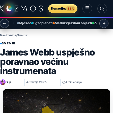
Preskoči na sadržaj
Donacije:
11%
Otvori izbornik
Otvori pretragu
Mjesec
Egzoplaneti
Međuzvjezdani objekti
Zemlja i ok
Naslovnica
Svemir
SVEMIR
James Webb uspješno
poravnao većinu
instrumenata
Filip
4. travnja 2022.
4 min čitanja