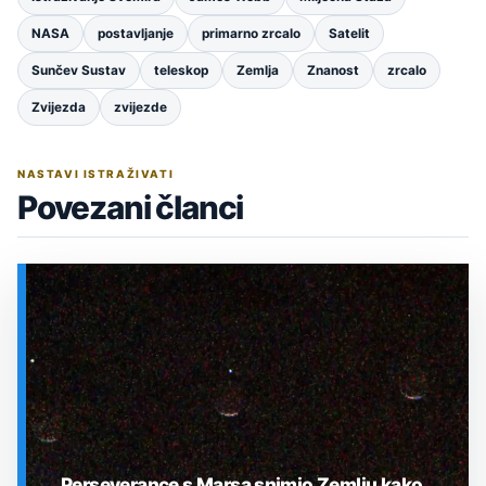
NASA
postavljanje
primarno zrcalo
Satelit
Sunčev Sustav
teleskop
Zemlja
Znanost
zrcalo
Zvijezda
zvijezde
NASTAVI ISTRAŽIVATI
Povezani članci
Perseverance s Marsa snimio Zemlju kako