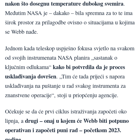
nakon što dosegnu temperature dubokog svemira
.
Međutim NASA je – dakako – bila spremna za to te ima
širok prostor za prilagodbe ovisno o situacijama u kojima
se Webb nađe.
Jednom kada teleskop uspješno fokusa svjetlo na svakom
od svojih instrumenata NASA planira „sastanak o
kako bi potvrdila da je proces
ključnim odlukama“
usklađivanja dovršen
. „Tim će tada prijeći s napora
usklađivanja na puštanje u rad svakog instrumenta za
znanstvene operacije“, stoji u priopćenju agencije.
Očekuje se da će prvi ciklus istraživanja započeti oko
drugi – onaj u kojem će Webb biti potpuno
lipnja, a
operativan i započeti puni rad – početkom 2023.
godine.