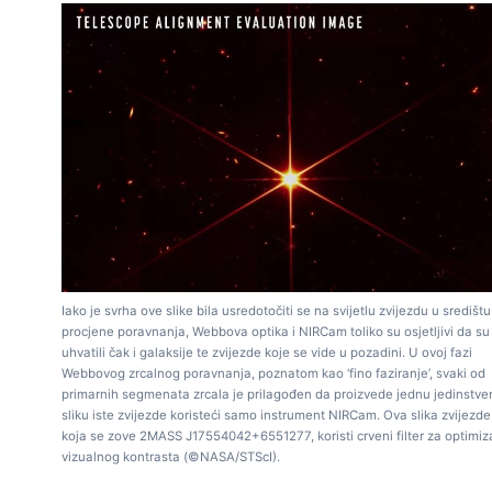
Iako je svrha ove slike bila usredotočiti se na svijetlu zvijezdu u središtu
procjene poravnanja, Webbova optika i NIRCam toliko su osjetljivi da su
uhvatili čak i galaksije te zvijezde koje se vide u pozadini. U ovoj fazi
Webbovog zrcalnog poravnanja, poznatom kao ‘fino faziranje’, svaki od
primarnih segmenata zrcala je prilagođen da proizvede jednu jedinstve
sliku iste zvijezde koristeći samo instrument NIRCam. Ova slika zvijezde
koja se zove 2MASS J17554042+6551277, koristi crveni filter za optimiz
vizualnog kontrasta (©NASA/STScI).