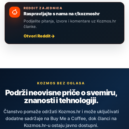
REDDIT ZAJEDNICA
Raspravljajte s nama na r/kozmoshr
Podijelite pitanja, izvore i komentare uz Kozmos.hr
članke.
Otvori Reddit
KOZMOS BEZ OGLASA
Podrži neovisne priče o svemiru,
znanosti i tehnologiji.
Članstvo pomaže održati Kozmos.hr i može uključivati
dodatne sadržaje na Buy Me a Coffee, dok članci na
Kozmos.hr-u ostaju javno dostupni.