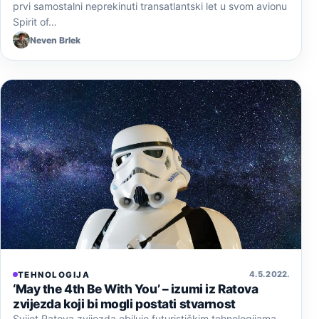
prvi samostalni neprekinuti transatlantski let u svom avionu
Spirit of…
Neven Brlek
4. 5. 2022.
TEHNOLOGIJA
‘May the 4th Be With You’ – izumi iz Ratova
zvijezda koji bi mogli postati stvarnost
Svijet Ratova zvijezda obiluje futurističkim tehnologijama