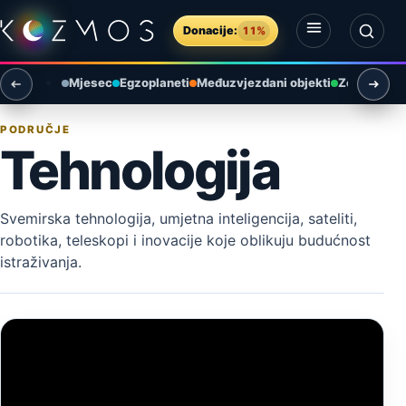
Preskoči na sadržaj
Donacije:
11%
Otvori izbornik
Otvori pretragu
Mjesec
Egzoplaneti
Međuzvjezdani objekti
Zemlja i ok
PODRUČJE
Tehnologija
Svemirska tehnologija, umjetna inteligencija, sateliti,
robotika, teleskopi i inovacije koje oblikuju budućnost
istraživanja.