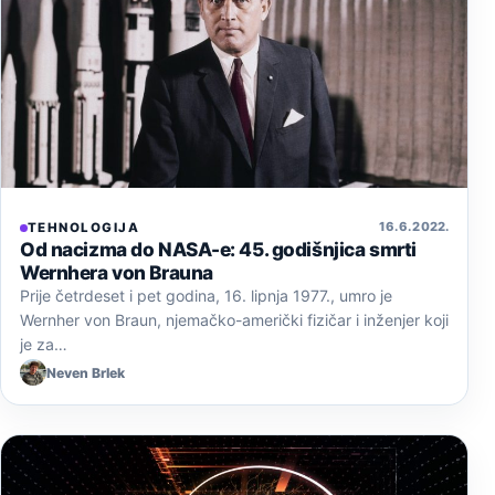
16. 6. 2022.
TEHNOLOGIJA
Od nacizma do NASA-e: 45. godišnjica smrti
Wernhera von Brauna
Prije četrdeset i pet godina, 16. lipnja 1977., umro je
Wernher von Braun, njemačko-američki fizičar i inženjer koji
je za…
Neven Brlek