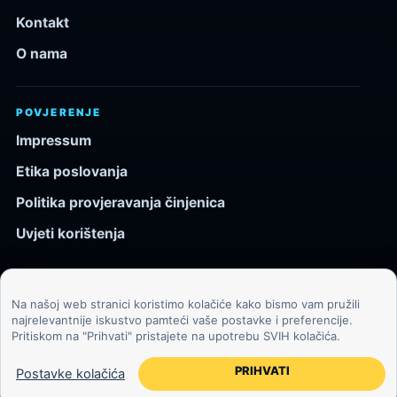
Kontakt
O nama
POVJERENJE
Impressum
Etika poslovanja
Politika provjeravanja činjenica
Uvjeti korištenja
Na našoj web stranici koristimo kolačiće kako bismo vam pružili
© 2026 Kozmos.hr. Sva prava pridržana.
najrelevantnije iskustvo pamteći vaše postavke i preferencije.
Pritiskom na "Prihvati" pristajete na upotrebu SVIH kolačića.
Svemir, znanost, tehnologija i velike ideje za znatiželjne
čitatelje.
PRIHVATI
Postavke kolačića