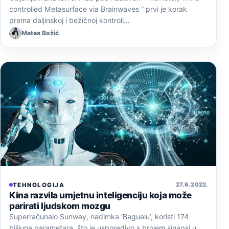
controlled Metasurface via Brainwaves ” prvi je korak
prema daljinskoj i bežičnoj kontroli…
Matea Božić
27. 6. 2022.
TEHNOLOGIJA
Kina razvila umjetnu inteligenciju koja može
parirati ljudskom mozgu
Superračunalo Sunway, nadimka ‘Bagualu’, koristi 174
bilijuna parametara, što je usporedivo s brojem sinapsi u