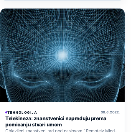
30. 6. 2022.
TEHNOLOGIJA
Telekineza: znanstvenici napreduju prema
pomicanju stvari umom
Objavljeni znanstveni rad pod naslovom “ Remotely Mind-