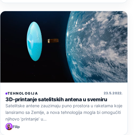
23. 5. 2022.
TEHNOLOGIJA
3D-printanje satelitskih antena u svemiru
Satelitske antene zauzimaju puno prostora u raketama koje
lansiramo sa Zemlje, a nova tehnologija mogla bi omogućiti
njihovo ‘printanje’ u…
Filip