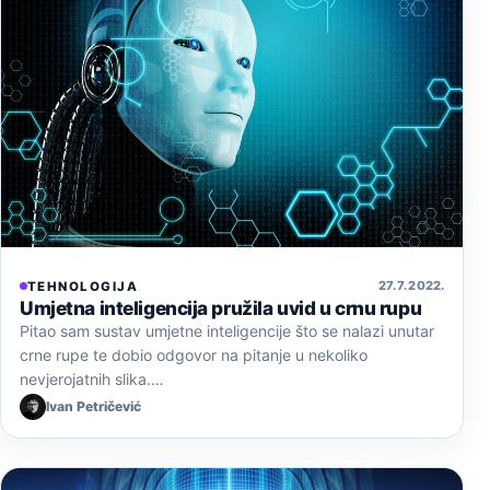
27. 7. 2022.
TEHNOLOGIJA
Umjetna inteligencija pružila uvid u crnu rupu
Pitao sam sustav umjetne inteligencije što se nalazi unutar
crne rupe te dobio odgovor na pitanje u nekoliko
nevjerojatnih slika.…
Ivan Petričević