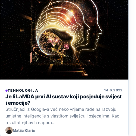
14. 6. 2022.
TEHNOLOGIJA
Je li LaMDA prvi AI sustav koji posjeduje svijest
i emocije?
Stručnjaci iz Google-a već neko vrijeme rade na razvoju
umjetne inteligencije s vlastitom sviješću i osjećajima. Kao
rezultat njihovih napora…
Matija Klarić