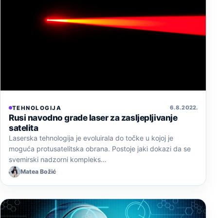
6. 8. 2022.
TEHNOLOGIJA
Rusi navodno grade laser za zasljepljivanje
satelita
Laserska tehnologija je evoluirala do točke u kojoj je
moguća protusatelitska obrana. Postoje jaki dokazi da se
svemirski nadzorni kompleks…
Matea Božić