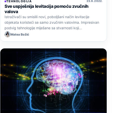
23. 6. 2022.
TEHNOLOGIJA
Sve uspješnija levitacija pomoću zvučnih
valova
Istraživači su smislili novi, poboljšani način levitacije
objekata koristeći se samo zvučnim valovima. Impresivan
podvig tehnologije miješane sa stvarnosti koji…
Matea Božić