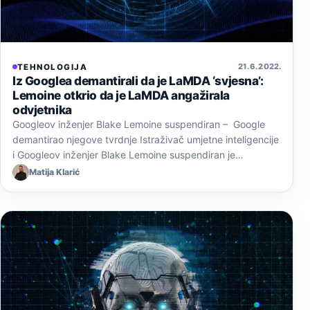
21. 6. 2022.
TEHNOLOGIJA
Iz Googlea demantirali da je LaMDA ‘svjesna’:
Lemoine otkrio da je LaMDA angažirala
odvjetnika
Googleov inženjer Blake Lemoine suspendiran – Google
demantirao njegove tvrdnje Istraživač umjetne inteligencije
i Googleov inženjer Blake Lemoine suspendiran je…
Matija Klarić