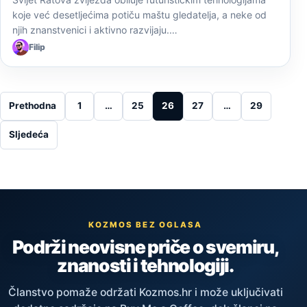
koje već desetljećima potiču maštu gledatelja, a neke od
njih znanstvenici i aktivno razvijaju.…
Filip
Posts pagination
Prethodna
1
…
25
26
27
…
29
Sljedeća
KOZMOS BEZ OGLASA
Podrži neovisne priče o svemiru,
znanosti i tehnologiji.
Članstvo pomaže održati Kozmos.hr i može uključivati