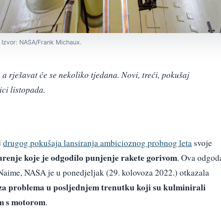
 Izvor: NASA/Frank Michaux.
a rješavat će se nekoliko tjedana. Novi, treći, pokušaj
ici listopada.
d
drugog pokušaja lansiranja ambicioznog probnog leta
svoje
urenje koje je odgodilo punjenje rakete gorivom
. Ova odgod
. Naime, NASA je u ponedjeljak (29. kolovoza 2022.) otkazala
za problema u posljednjem trenutku koji su kulminirali
m s motorom
.