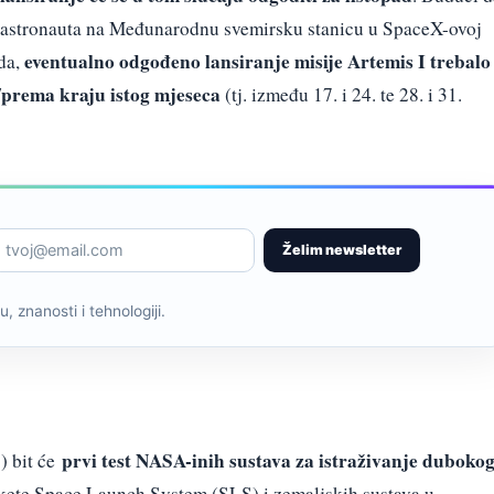
i astronauta na Međunarodnu svemirsku stanicu u SpaceX-ovoj
eventualno odgođeno lansiranje misije Artemis I trebalo
da,
e/prema kraju istog mjeseca
(tj. između 17. i 24. te 28. i 31.
Želim newsletter
, znanosti i tehnologiji.
prvi test NASA-inih sustava za istraživanje duboko
) bit će
akete Space Launch System (SLS) i zemaljskih sustava u