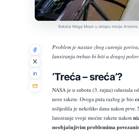
Raketa Mega Moon u sklopu misije Artemis.
Problem je nastao zbog curenja goriva, 
lansiranja trebao bi biti u drugoj polov
‘Treća – sreća’?
NASA je u subotu (3. rujna) odustala o
c
nove rakete. Ovoga puta razlog je bio
uslijedila je nekoliko dana nakon prve
ni
lansiranje svoje moćne rakete nakon
neobjašnjivim problemima povezani