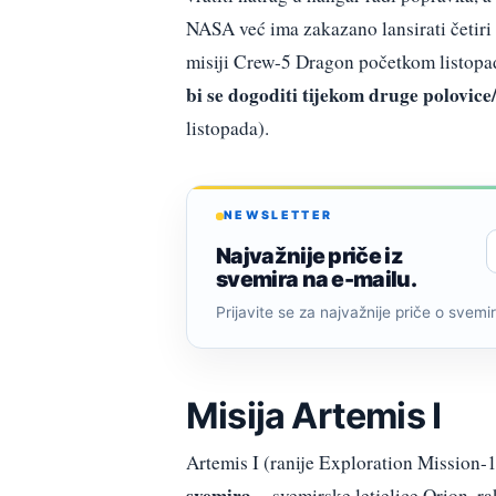
NASA već ima zakazano lansirati četir
misiji Crew-5 Dragon početkom listopa
bi se dogoditi tijekom druge polovic
listopada).
NEWSLETTER
Najvažnije priče iz
svemira na e-mailu.
Prijavite se za najvažnije priče o svemiru
Misija Artemis I
Artemis I (ranije Exploration Mission-1
svemira
– svemirske letjelice Orion, r