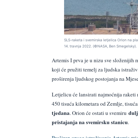
SLS-raketa i svemirska letjelica Orion na 
14. travnja 2022. (©NASA, Ben Smegelsky).
Artemis I prva je u nizu sve složenijih m
koji će pružiti temelj za ljudska istra
proširenja ljudskog postojanja na Mjesec
Letjelicu će lansirati najmoćnija raketi n
450 tisuća kilometara od Zemlje, tisuć
tjedana
dulj
. Orion će ostati u svemiru
pristajanja na svemirsku stanicu
.
Proširen opseg istraživanja Artemis mis