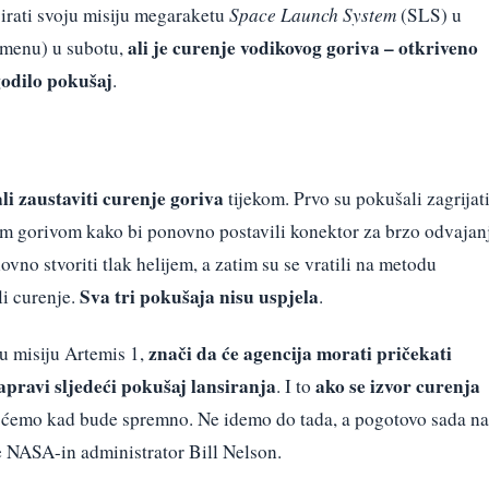
sirati svoju misiju megaraketu
Space Launch System
(SLS) u
ali je curenje vodikovog goriva – otkriveno
emenu) u subotu,
godilo pokušaj
.
li zaustaviti curenje goriva
tijekom. Prvo su pokušali zagrijat
im gorivom kako bi ponovno postavili konektor za brzo odvajan
vno stvoriti tlak helijem, a zatim su se vratili na metodu
Sva tri pokušaja nisu uspjela
li curenje.
.
znači da će agencija morati pričekati
 misiju Artemis 1,
apravi sljedeći pokušaj lansiranja
ako se izvor curenja
. I to
 ćemo kad bude spremno. Ne idemo do tada, a pogotovo sada na
je NASA-in administrator Bill Nelson.