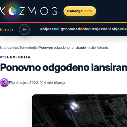
Preskoči na sadržaj
Donacije:
11%
Istraži
Mjesec
Egzoplaneti
Međuzvjezdani objekti
Naslovnica
Tehnologija
Ponovno odgođeno lansiranje misije Artemis I
TEHNOLOGIJA
Ponovno odgođeno lansiranje
Filip
4. rujna 2022.
4 min čitanja