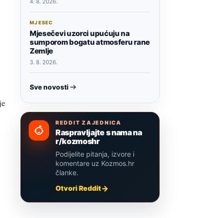
4. 8. 2026.
MJESEC
Mjesečevi uzorci upućuju na
sumporom bogatu atmosferu rane
Zemlje
3. 8. 2026.
i
Sve novosti
je
REDDIT ZAJEDNICA
Raspravljajte s nama na
r/kozmoshr
Podijelite pitanja, izvore i
komentare uz Kozmos.hr
članke.
Otvori Reddit