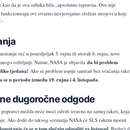
 kao da je ova odluka bila „apsolutno ispravna. Ovo nije
funkcioniraju ovi stvarno nevjerojatno složeni strojevi u koje
.“
anja
nsiranje već u ponedjeljak 5. rujna ili utorak 6. rujna, nove
da bi problem
mnogo ozbiljniji. Naime, NASA je objavila
liko tjedana!
Ako se problem uspije sanirati bez vraćanja rake
 se u periodu između 19. rujna i 4. listopada
.
lne dugoročne odgode
e popravci možda neće moći odviti izravno na samoj raketi, koja
ranje. Ako dođe do takvog scenarija NASA će SLS raketu morati
lansiranje će se u tom slučaju odgoditi za listopad
. Budući d