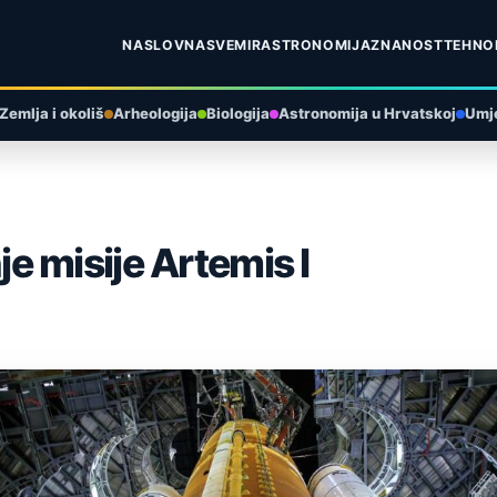
NASLOVNA
SVEMIR
ASTRONOMIJA
ZNANOST
TEHNO
Zemlja i okoliš
Arheologija
Biologija
Astronomija u Hrvatskoj
Umje
 misije Artemis I