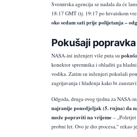
Svemirska agencija se nadala da će lan
18:17 GMT (tj. 19:17 po hrvatskom vr
oko sedam sati prije polijetanja – od
Pokušaji popravka
pokuša
NASA-ini inženjeri više puta su
konektor spremnika i ohladiti ga hladn
vodika. Zatim su inženjeri pokušali pono
zagrijavanja i hlađenja kako bi zaustavi
Odgoda, druga ovog tjedna za NASA-inu
najranije ponedjeljak (5. rujna) da n
može popraviti na vrijeme
– „Poletjet
probni let. Ovo je dio procesa,“ rekao 