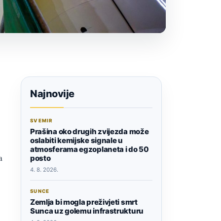
Najnovije
SVEMIR
Prašina oko drugih zvijezda može
oslabiti kemijske signale u
atmosferama egzoplaneta i do 50
a
posto
4. 8. 2026.
SUNCE
Zemlja bi mogla preživjeti smrt
Sunca uz golemu infrastrukturu