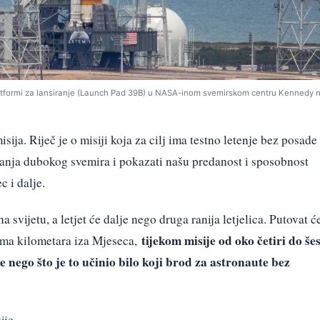
platformi za lansiranje (Launch Pad 39B) u NASA-inom svemirskom centru Kennedy n
isija. Riječ je o misiji koja za cilj ima testno letenje bez posade
živanja dubokog svemira i pokazati našu predanost i sposobnost
 i dalje.
a svijetu, a letjet će dalje nego druga ranija letjelica. Putovat ć
tijekom misije od oko četiri do šes
ama kilometara iza Mjeseca,
e nego što je to učinio bilo koji brod za astronaute bez
ije