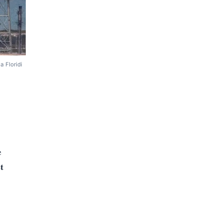
a Floridi
e
t