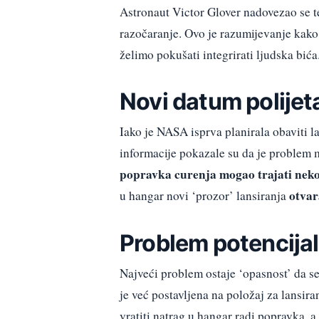
Astronaut Victor Glover nadovezao se te
razočaranje. Ovo je razumijevanje kako 
želimo pokušati integrirati ljudska bića
Novi datum polijet
Iako je NASA isprva planirala obaviti la
informacije pokazale su da je problem 
popravka curenja mogao trajati neko
otvara
u hangar novi ‘prozor’ lansiranja
Problem potencija
Najveći problem ostaje ‘opasnost’ da s
je već postavljena na položaj za lansi
vratiti natrag u hangar radi popravka, a