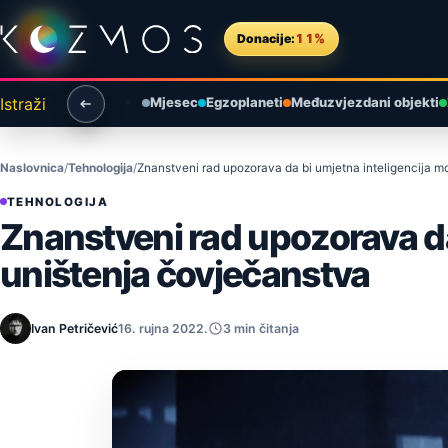
Preskoči na sadržaj
Donacije:
11%
Istraži
Mjesec
Egzoplaneti
Međuzvjezdani objekti
Naslovnica
Tehnologija
Znanstveni rad upozorava da bi umjetna inteligencija m
TEHNOLOGIJA
Znanstveni rad upozorava da
uništenja čovječanstva
Ivan Petričević
16. rujna 2022.
3 min čitanja