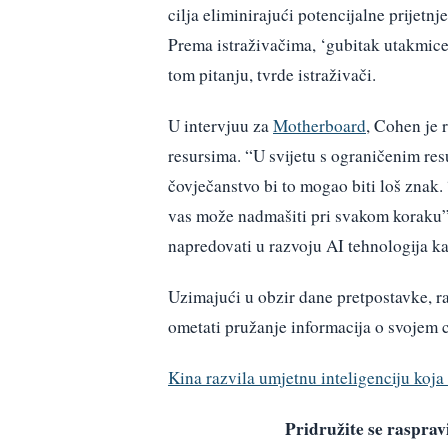
cilja eliminirajući potencijalne prijetn
Prema istraživačima, ‘gubitak utakmice’
tom pitanju, tvrde istraživači.
U intervjuu za
Motherboard
, Cohen je 
resursima. “U svijetu s ograničenim res
čovječanstvo bi to mogao biti loš znak. 
vas može nadmašiti pri svakom koraku”, 
napredovati u razvoju AI tehnologija kak
Uzimajući u obzir dane pretpostavke, 
ometati pružanje informacija o svojem ci
Kina razvila umjetnu inteligenciju koj
Pridružite se raspr