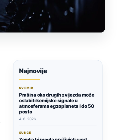
Najnovije
SVEMIR
Prašina oko drugih zvijezda može
oslabiti kemijske signale u
atmosferama egzoplaneta i do 50
posto
4. 8. 2026.
i
SUNCE
Zemlja bi mogla preživjeti smrt