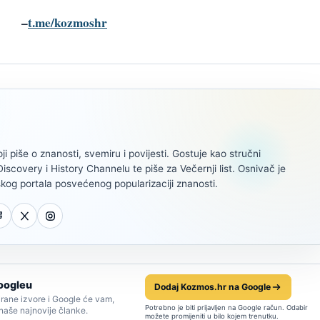
–
t.me/kozmoshr
oji piše o znanosti, svemiru i povijesti. Gostuje kao stručni
scovery i History Channelu te piše za Večernji list. Osnivač je
kog portala posvećenog popularizaciji znanosti.
oogleu
Dodaj Kozmos.hr na Google
rane izvore i Google će vam,
Potrebno je biti prijavljen na Google račun. Odabir
 naše najnovije članke.
možete promijeniti u bilo kojem trenutku.