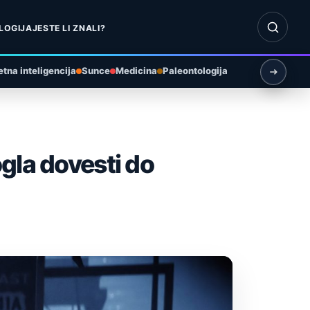
Otvori pr
LOGIJA
JESTE LI ZNALI?
tna inteligencija
Sunce
Medicina
Paleontologija
gla dovesti do