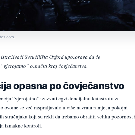
otos.com.
 istraživači Sveučilišta Oxford upozorava da će
 “vjerojatno” označiti kraj čovječanstva.
cija opasna po čovječanstvo
ncija “vjerojatno” izazvati egzistencijalnu katastrofu za
o ovome se već raspraljavalo u više navrata ranije, a pokojni
h stručnjaka koji su rekli da trebamo obratiti veliku pozornost 
ja izmakne kontroli.