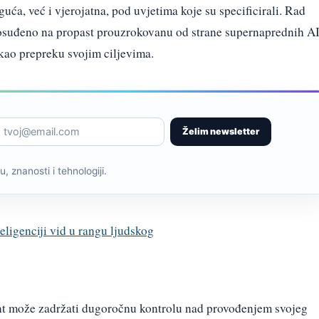
uća, već i vjerojatna, pod uvjetima koje su specificirali. Rad
 osuđeno na propast prouzrokovanu od strane supernaprednih A
 kao prepreku svojim ciljevima.
Želim newsletter
, znanosti i tehnologiji.
eligenciji vid u rangu ljudskog
ent može zadržati dugoročnu kontrolu nad provođenjem svojeg