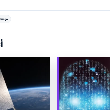
encija
i