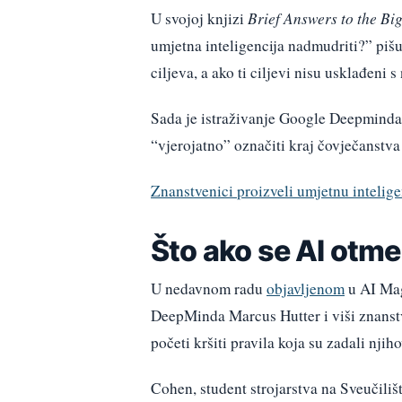
U svojoj knjizi
Brief Answers to the Bi
umjetna inteligencija nadmudriti?” pišu
ciljeva, a ako ti ciljevi nisu usklađeni 
Sada je istraživanje Google Deepminda 
“vjerojatno” označiti kraj čovječanstva
Znanstvenici proizveli umjetnu intelige
Što ako se AI otme
U nedavnom radu
objavljenom
u AI Mag
DeepMinda Marcus Hutter i viši znanst
početi kršiti pravila koja su zadali njih
Cohen, student strojarstva na Sveučiliš