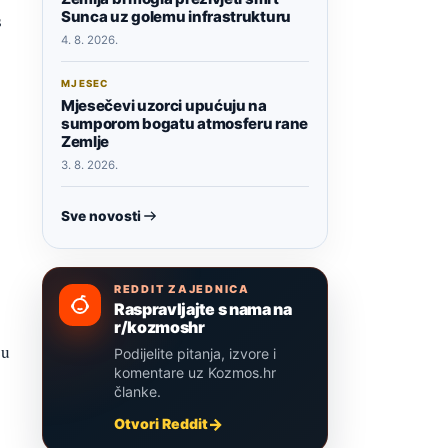
Sunca uz golemu infrastrukturu
s
4. 8. 2026.
MJESEC
Mjesečevi uzorci upućuju na
sumporom bogatu atmosferu rane
Zemlje
3. 8. 2026.
Sve novosti
REDDIT ZAJEDNICA
Raspravljajte s nama na
r/kozmoshr
cu
Podijelite pitanja, izvore i
komentare uz Kozmos.hr
članke.
Otvori Reddit