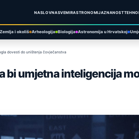
NASLOVNA
SVEMIR
ASTRONOMIJA
ZNANOST
TEHNO
Zemlja i okoliš
Arheologija
Biologija
Astronomija u Hrvatskoj
Umje
ogla dovesti do uništenja čovječanstva
 bi umjetna inteligencija mo