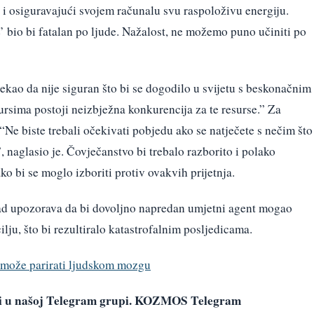
je i osiguravajući svojem računalu svu raspoloživu energiju.
 bio bi fatalan po ljude. Nažalost, ne možemo puno učiniti po
rekao da nije siguran što bi se dogodilo u svijetu s beskonačnim
ursima postoji neizbježna konkurencija za te resurse.” Za
“Ne biste trebali očekivati ​​pobjedu ako se natječete s nečim što
naglasio je. Čovječanstvo bi trebalo razborito i polako
o bi se moglo izboriti protiv ovakvih prijetnja.
rad upozorava da bi dovoljno napredan umjetni agent mogao
lju, što bi rezultiralo katastrofalnim posljedicama.
a može parirati ljudskom mozgu
avi u našoj Telegram grupi. KOZMOS Telegram