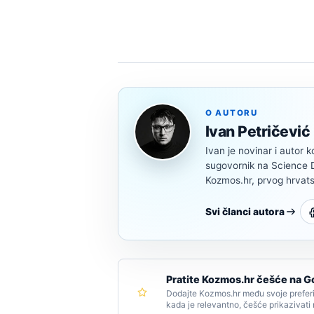
O AUTORU
Ivan Petričević
Ivan je novinar i autor k
sugovornik na Science Di
Kozmos.hr, prvog hrvats
Svi članci autora
Pratite Kozmos.hr češće na G
Dodajte Kozmos.hr među svoje preferi
kada je relevantno, češće prikazivati