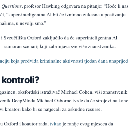
g Questions
, profesor Hawking odgovara na pitanje: “Hoće li na
ći, “super-inteligentna AI bit će iznimno efikasna u postizanju
s našima, u nevolji smo.”
i Sveučilišta Oxford zaključilo da će superinteligentna AI
 – sumoran scenarij koji zabrinjava sve više znanstvenika.
nciju koja predviđa kriminalne aktivnosti tjedan dana unaprijed
 kontroli?
azineu, oksfordski istraživač Michael Cohen, viši znanstvenik
venik DeepMinda Michael Osborne tvrde da će strojevi na kon
ovi kreatori kako bi se natjecali za oskudne resurse.
tu Oxford i koautor rada,
tvitao
je ranije ovog mjeseca da