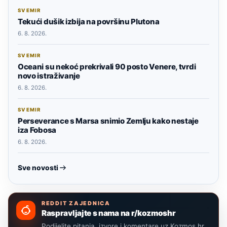
SVEMIR
Tekući dušik izbija na površinu Plutona
6. 8. 2026.
SVEMIR
Oceani su nekoć prekrivali 90 posto Venere, tvrdi
novo istraživanje
6. 8. 2026.
SVEMIR
Perseverance s Marsa snimio Zemlju kako nestaje
iza Fobosa
6. 8. 2026.
Sve novosti
REDDIT ZAJEDNICA
Raspravljajte s nama na r/kozmoshr
Podijelite pitanja, izvore i komentare uz Kozmos.hr