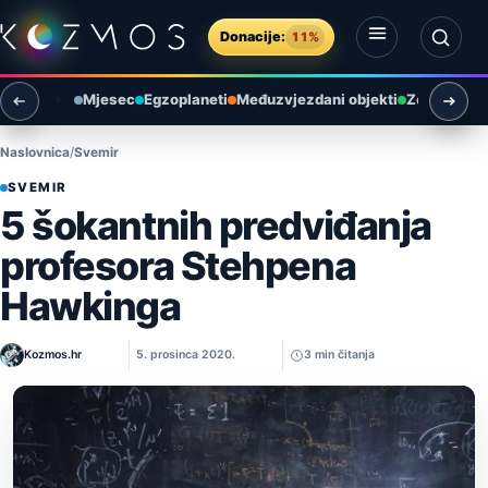
Preskoči na sadržaj
Donacije:
11%
Otvori izbornik
Otvori pretragu
Mjesec
Egzoplaneti
Međuzvjezdani objekti
Zemlja i ok
Naslovnica
Svemir
SVEMIR
5 šokantnih predviđanja
profesora Stehpena
Hawkinga
Kozmos.hr
5. prosinca 2020.
3 min čitanja