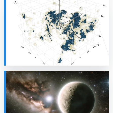
SVEMIR
Prostor oko Sunca nije miran: nova 3D karta
otkrila plin koji stalno mijenja stanje
SVEMIR