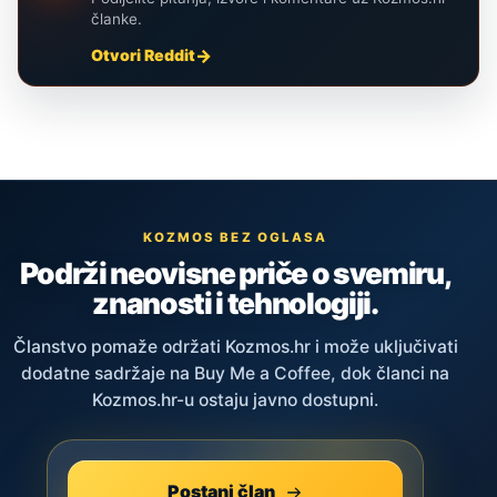
članke.
Otvori Reddit
KOZMOS BEZ OGLASA
Podrži neovisne priče o svemiru,
znanosti i tehnologiji.
Članstvo pomaže održati Kozmos.hr i može uključivati
dodatne sadržaje na Buy Me a Coffee, dok članci na
Kozmos.hr-u ostaju javno dostupni.
Postani član