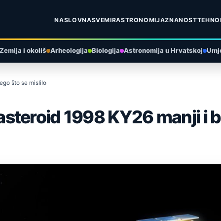
NASLOVNA
SVEMIR
ASTRONOMIJA
ZNANOST
TEHNO
Zemlja i okoliš
Arheologija
Biologija
Astronomija u Hrvatskoj
Umje
go što se mislilo
teroid 1998 KY26 manji i brž