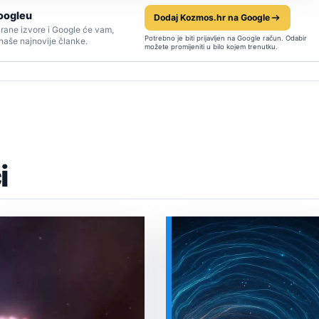
oogleu
Dodaj Kozmos.hr na Google
rane izvore i Google će vam,
Potrebno je biti prijavljen na Google račun. Odabir
 naše najnovije članke.
možete promijeniti u bilo kojem trenutku.
i