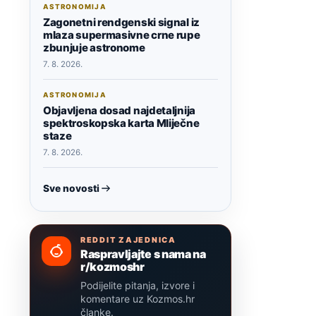
ASTRONOMIJA
Zagonetni rendgenski signal iz
mlaza supermasivne crne rupe
zbunjuje astronome
7. 8. 2026.
ASTRONOMIJA
Objavljena dosad najdetaljnija
spektroskopska karta Mliječne
staze
7. 8. 2026.
Sve novosti
REDDIT ZAJEDNICA
Raspravljajte s nama na
r/kozmoshr
Podijelite pitanja, izvore i
komentare uz Kozmos.hr
članke.