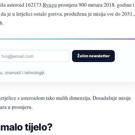
žila asteroid 162173
Ryugu
promjera 900 metara 2018. godine i
a je u letjelici ostalo goriva, produžena je misija sve do 2031.,
6.
Želim newsletter
, znanosti i tehnologiji.
 letjelice s asteroidom tako malih dimenzija. Dosadašnje misije
etara u promjeru.
malo tijelo?