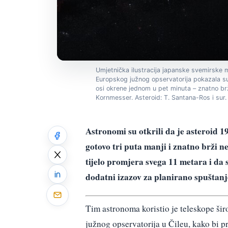
Umjetnička ilustracija japanske svemirske 
Europskog južnog opservatorija pokazala su
osi okrene jednom u pet minuta – znatno brže
Kornmesser. Asteroid: T. Santana-Ros i su
Astronomi su otkrili da je asteroid 1
gotovo tri puta manji i znatno brži n
tijelo promjera svega 11 metara i da 
dodatni izazov za planirano spuštanje
Tim astronoma koristio je teleskope ši
južnog opservatorija u Čileu, kako bi 