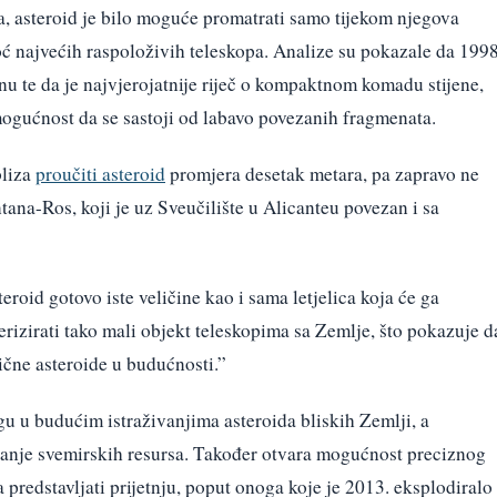
a, asteroid je bilo moguće promatrati samo tijekom njegova
ć najvećih raspoloživih teleskopa. Analize su pokazale da 199
nu te da je najvjerojatnije riječ o kompaktnom komadu stijene,
ogućnost da se sastoji od labavo povezanih fragmenata.
bliza
proučiti asteroid
promjera desetak metara, pa zapravo ne
ana-Ros, koji je uz Sveučilište u Alicanteu povezan i sa
eroid gotovo iste veličine kao i sama letjelica koja će ga
erizirati tako mali objekt teleskopima sa Zemlje, što pokazuje d
lične asteroide u budućnosti.”
u u budućim istraživanjima asteroida bliskih Zemlji, a
avanje svemirskih resursa. Također otvara mogućnost preciznog
a predstavljati prijetnju, poput onoga koje je 2013. eksplodiralo