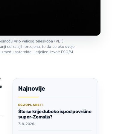
pomoću Vrlo velikog teleskopa (VLT)
i od ranijih procjena, te da se oko svoje
zmeđu asteroida i letjelice. Izvor: ESO/M.
,
e
Najnovije
EGZOPLANETI
Što se krije duboko ispod površine
super-Zemalja?
7. 8. 2026.