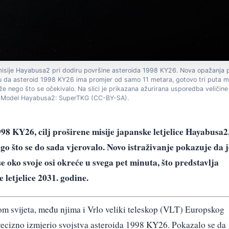
misije Hayabusa2 pri dodiru površine asteroida 1998 KY26. Nova opažanja 
 da asteroid 1998 KY26 ima promjer od samo 11 metara, gotovo tri puta manj
 nego što se očekivalo. Na slici je prikazana ažurirana usporedba veličine i
r. Model Hayabusa2: SuperTKG (CC-BY-SA).
998 KY26, cilj proširene misije japanske letjelice Hayabusa2
ego što se do sada vjerovalo. Novo istraživanje pokazuje da j
se oko svoje osi okreće u svega pet minuta, što predstavlja
 letjelice 2031. godine.
rom svijeta, među njima i Vrlo veliki teleskop (VLT) Europskog
precizno izmjerio svojstva asteroida 1998 KY26. Pokazalo se da