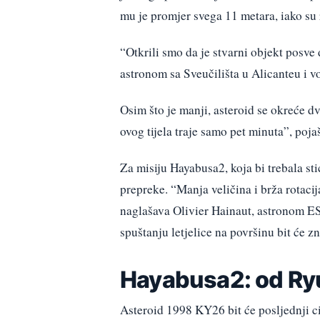
mu je promjer svega 11 metara, iako su 
“Otkrili smo da je stvarni objekt posve 
astronom sa Sveučilišta u Alicanteu i vo
Osim što je manji, asteroid se okreće dv
ovog tijela traje samo pet minuta”, poj
Za misiju Hayabusa2, koja bi trebala st
prepreke. “Manja veličina i brža rotacija
naglašava Olivier Hainaut, astronom ES
spuštanju letjelice na površinu bit će z
Hayabusa2: od Ryu
Asteroid 1998 KY26 bit će posljednji ci