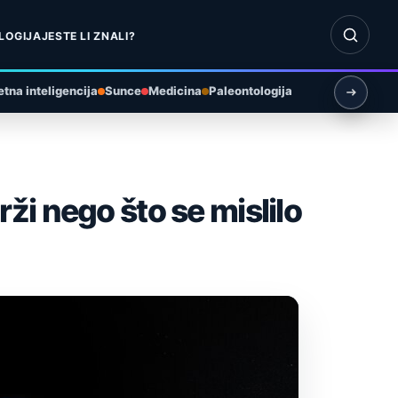
Otvori pr
LOGIJA
JESTE LI ZNALI?
tna inteligencija
Sunce
Medicina
Paleontologija
i nego što se mislilo