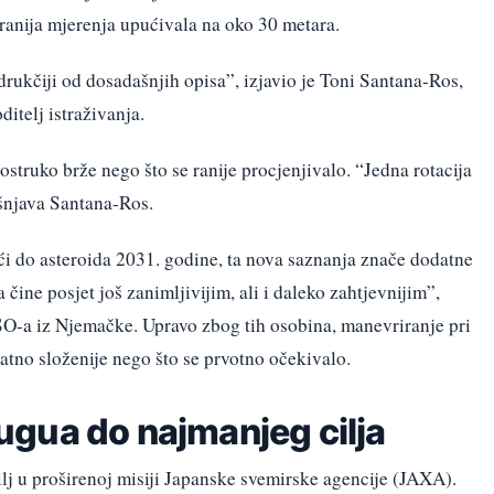
ranija mjerenja upućivala na oko 30 metara.
drukčiji od dosadašnjih opisa”, izjavio je Toni Santana-Ros,
ditelj istraživanja.
ostruko brže nego što se ranije procjenjivalo. “Jedna rotacija
ašnjava Santana-Ros.
ići do asteroida 2031. godine, ta nova saznanja znače dodatne
 čine posjet još zanimljivijim, ali i daleko zahtjevnijim”,
O-a iz Njemačke. Upravo zbog tih osobina, manevriranje pri
natno složenije nego što se prvotno očekivalo.
gua do najmanjeg cilja
lj u proširenoj misiji Japanske svemirske agencije (JAXA).