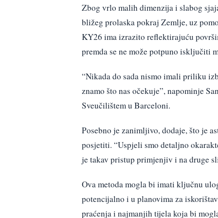
Zbog vrlo malih dimenzija i slabog sjaj
bližeg prolaska pokraj Zemlje, uz pomo
KY26 ima izrazito reflektirajuću površi
premda se ne može potpuno isključiti m
“Nikada do sada nismo imali priliku iz
znamo što nas očekuje”, napominje Sant
Sveučilištem u Barceloni.
Posebno je zanimljivo, dodaje, što je ast
posjetiti. “Uspjeli smo detaljno okarakt
je takav pristup primjenjiv i na druge s
Ova metoda mogla bi imati ključnu ulog
potencijalno i u planovima za iskorišt
praćenja i najmanjih tijela koja bi mogl