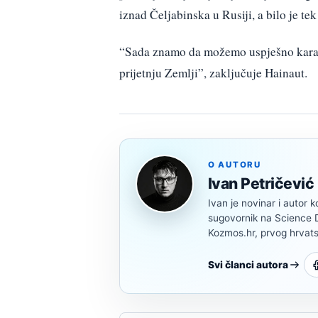
iznad Čeljabinska u Rusiji, a bilo je t
“Sada znamo da možemo uspješno karakte
prijetnju Zemlji”, zaključuje Hainaut.
O AUTORU
Ivan Petričević
Ivan je novinar i autor k
sugovornik na Science Di
Kozmos.hr, prvog hrvats
Svi članci autora