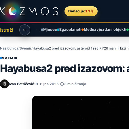
Preskoči na sadržaj
Donacije:
11%
Istraži
Mjesec
Egzoplaneti
Međuzvjezdani objekti
Naslovnica
Svemir
Hayabusa2 pred izazovom: asteroid 1998 KY26 manji i brži ne
SVEMIR
Hayabusa2 pred izazovom: as
Ivan Petričević
19. rujna 2025.
3 min čitanja