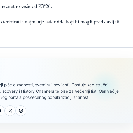
ek neznatno veće od KY26.
rizirati i najmanje asteroide koji bi mogli predstavljati
oji piše o znanosti, svemiru i povijesti. Gostuje kao stručni
scovery i History Channelu te piše za Večernji list. Osnivač je
kog portala posvećenog popularizaciji znanosti.