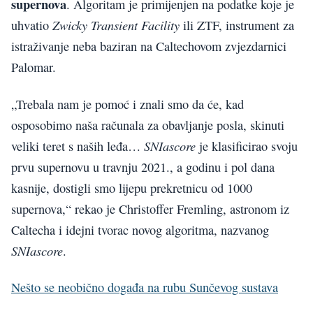
supernova
. Algoritam je primijenjen na podatke koje je
Zwicky Transient Facility
uhvatio
ili ZTF, instrument za
istraživanje neba baziran na Caltechovom zvjezdarnici
Palomar.
„Trebala nam je pomoć i znali smo da će, kad
osposobimo naša računala za obavljanje posla, skinuti
SNIascore
veliki teret s naših leđa…
je klasificirao svoju
prvu supernovu u travnju 2021., a godinu i pol dana
kasnije, dostigli smo lijepu prekretnicu od 1000
supernova,“ rekao je Christoffer Fremling, astronom iz
Caltecha i idejni tvorac novog algoritma, nazvanog
SNIascore
.
Nešto se neobično događa na rubu Sunčevog sustava