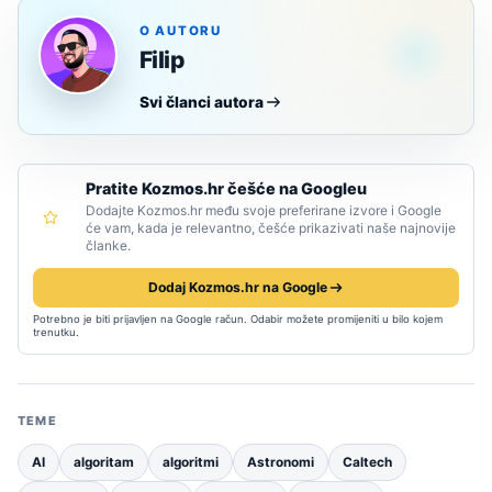
O AUTORU
Filip
Svi članci autora
Pratite Kozmos.hr češće na Googleu
Dodajte Kozmos.hr među svoje preferirane izvore i Google
će vam, kada je relevantno, češće prikazivati naše najnovije
članke.
Dodaj Kozmos.hr na Google
Potrebno je biti prijavljen na Google račun. Odabir možete promijeniti u bilo kojem
trenutku.
TEME
AI
algoritam
algoritmi
Astronomi
Caltech