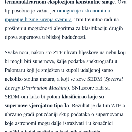
termonuklearnom eksplozijom konstantne snage
. Ova
tip posebno je važna jer
omogućuje astronomima
mjerenje brzine širenja svemira
. Tim trenutno radi na
proširenju mogućnosti algoritma za klasifikaciju drugih
tipova supernova u bliskoj budućnosti.
Svake noći, nakon što ZTF uhvati bljeskove na nebu koji
bi mogli biti supernove, šalje podatke spektrografu u
Palomaru koji je smješten u kupoli udaljenoj samo
Spectral
nekoliko stotina metara, a koji se zove SEDM (
Energy Distribution Machine
). SNIascore radi sa
klasificirao koje su
SEDM-om kako bi potom
supernove vjerojatno tipa Ia
. Rezultat je da tim ZTF-a
ubrzano gradi pouzdaniji skup podataka o supernovama
koje astronomi mogu dalje istraživati ​​i u konačnici
naučiti o fizici snažnih zvjezdanih eksplozija.