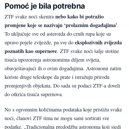
Pomoć je bila potrebna
nebo kako bi potražio
ZTF svake noći skenira
promjene koje se nazivaju ‘prolaznim događajima’
.
To uključuje sve od asteroida do crnih rupa koje su
eksplozivnih zvijezda
upravo pojele zvijezde, pa sve do
poznatih kao supernove
. ZTF svake noći šalje stotine
tisuća upozorenja astronomima diljem svijeta,
obavještavajući ih o ovim događajima. Astronomi zatim
koriste druge teleskope da prate i istražuju prirodu
promjenjivih objekata. Do sada su podaci ZTF-a doveli
do otkrića tisuća supernova.
No s ogromnim količinama podataka koje pristižu svake
noći, članovi ZTF tima ne mogu sami sortirati sve
podatke. „Tradicionalna predodžba astronoma koji sjedi