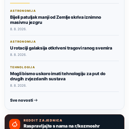
ASTRONOMIJA
Bijeli patuljak manji od Zemlje skriva iznimno
masivnu jezgru
8. 8. 2026.
ASTRONOMIJA
U rotaciji galaksija otkriveni tragovi ranog svemira
8. 8. 2026.
TEHNOLOGIJA
Mogli bismo uskoro imati tehnologiju za put do
drugih zvjezdanih sustava
8. 8. 2026.
Sve novosti
REDDIT ZAJEDNICA
Raspravljajte s nama na r/kozmoshr