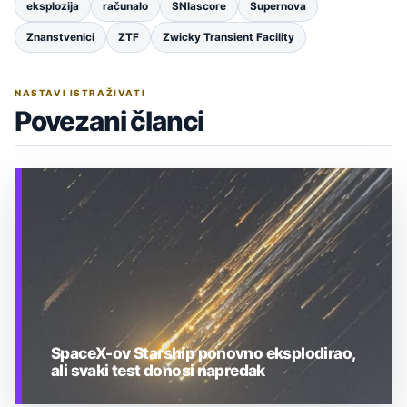
eksplozija
računalo
SNIascore
Supernova
Znanstvenici
ZTF
Zwicky Transient Facility
NASTAVI ISTRAŽIVATI
Povezani članci
SpaceX-ov Starship ponovno eksplodirao,
ali svaki test donosi napredak