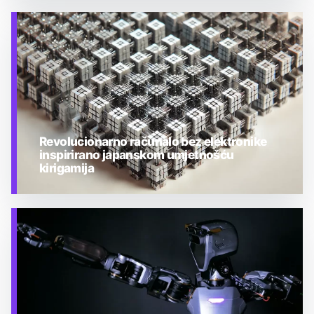
TEHNOLOGIJA
Revolucionarno računalo bez elektronike
inspirirano japanskom umjetnošću
kirigamija
TEHNOLOGIJA