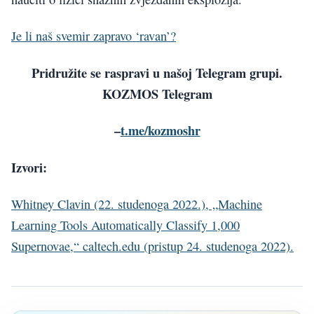
Je li naš svemir zapravo ‘ravan’?
Pridružite se raspravi u našoj Telegram grupi.
KOZMOS Telegram
–
t.me/kozmoshr
Izvori:
Whitney Clavin (22. studenoga 2022.), „Machine
Learning Tools Automatically Classify 1,000
Supernovae,“ caltech.edu (pristup 24. studenoga 2022).