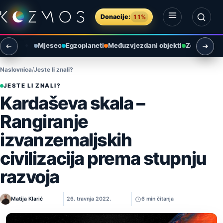
Preskoči na sadržaj
Donacije:
11%
Otvori izbornik
Otvori pretragu
Mjesec
Egzoplaneti
Međuzvjezdani objekti
Zemlja i ok
Naslovnica
Jeste li znali?
JESTE LI ZNALI?
Kardaševa skala –
Rangiranje
izvanzemaljskih
civilizacija prema stupnju
razvoja
Matija Klarić
26. travnja 2022.
6 min čitanja