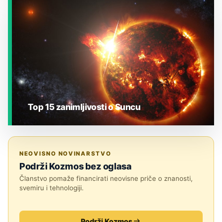
JESTE LI ZNALI?
Top 15 zanimljivosti o Suncu
JESTE LI ZNALI?
NEOVISNO NOVINARSTVO
Podrži Kozmos bez oglasa
Članstvo pomaže financirati neovisne priče o znanosti,
svemiru i tehnologiji.
Podrži Kozmos