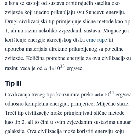
a koja se sastoji od sustava orbitirajućih satelita oko
zvijezde koji ujedno prikupljaju svu Sunčevu energiju.
Drugi civilizacijski tip primjenjuje slične metode kao tip
1, ali na razini nekoliko zvjezdanih sustava. Moguće je i
korištenje energije akrecijskog diska
crne rupe
ili
upotreba materijala direktno prikupljenog sa pojedine
zvijezde. Količina potrebne energije za ovu civilizacijsku
33
razinu veća je od ≈ 4×10
erg/sec.
Tip III
44
Civilizacija trećeg tipa konzumira preko ≈4×10
erg/sec
odnosno kompletnu energiju, primjerice, Mliječne staze.
Treći tip civilizacije može primjenjivati slične metode
kao tip 2, ali to čini u svim zvjezdanim sustavima unutar
galaksije. Ova civilizacija može koristiti energiju koju