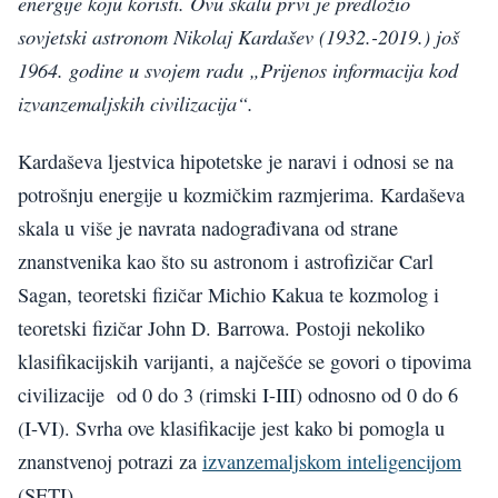
energije koju koristi. Ovu skalu prvi je predložio
sovjetski astronom Nikolaj Kardašev (1932.-2019.) još
1964. godine u svojem radu „Prijenos informacija kod
izvanzemaljskih civilizacija“.
Kardaševa ljestvica hipotetske je naravi i odnosi se na
potrošnju energije u kozmičkim razmjerima. Kardaševa
skala u više je navrata nadograđivana od strane
znanstvenika kao što su astronom i astrofizičar Carl
Sagan, teoretski fizičar Michio Kakua te kozmolog i
teoretski fizičar John D. Barrowa. Postoji nekoliko
klasifikacijskih varijanti, a najčešće se govori o tipovima
civilizacije od 0 do 3 (rimski I-III) odnosno od 0 do 6
(I-VI). Svrha ove klasifikacije jest kako bi pomogla u
znanstvenoj potrazi za
izvanzemaljskom inteligencijom
(SETI).