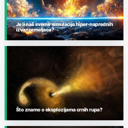
Je li naš svemir simulacija hiper-naprednih
izvanzemaljaca?
JESTE LI ZNALI?
Što znamo o eksplozijama crnih rupa?