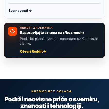
Sve novosti
REDDIT ZAJEDNICA
Raspravljajte s nama na r/kozmoshr
Podijelite pitanja, izvore i komentare uz Kozmos.hr
članke.
Otvori Reddit
KOZMOS BEZ OGLASA
Podrži neovisne priče o svemiru,
znanosti i tehnologiji.