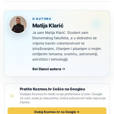
O AUTORU
Matija Klarić
Ja sam Matija Klarić. Student sam
Ekonomskog fakulteta, a u slobodno se
vrijeme bavim volonterstvom te
istraživanjem, čitanjem i pisanjem o mojim
omiljenim temama; svemiru, astronomiji,
astrofizici i tehnologiji.
Svi članci autora
Pratite Kozmos.hr češće na Googleu
Dodajte Kozmos.hr među svoje preferirane izvore i Google
će vam, kada je relevantno, češće prikazivati naše najnovije
članke.
Dodaj Kozmos.hr na Google