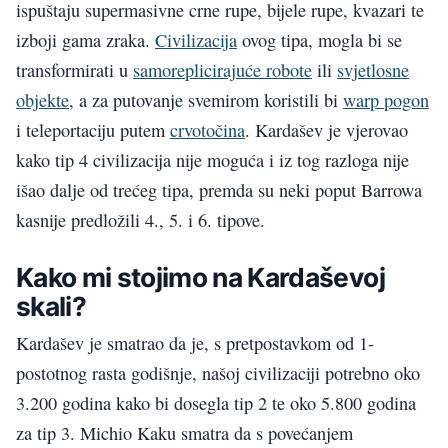
ispuštaju supermasivne crne rupe, bijele rupe, kvazari te
izboji gama zraka.
Civilizacija
ovog tipa, mogla bi se
transformirati u
samoreplicirajuće robote
ili
svjetlosne
objekte
, a za putovanje svemirom koristili bi
warp pogon
i teleportaciju putem
crvotočina
. Kardašev je vjerovao
kako tip 4 civilizacija nije moguća i iz tog razloga nije
išao dalje od trećeg tipa, premda su neki poput Barrowa
kasnije predložili 4., 5. i 6. tipove.
Kako mi stojimo na Kardaševoj
skali?
Kardašev je smatrao da je, s pretpostavkom od 1-
postotnog rasta godišnje, našoj civilizaciji potrebno oko
3.200 godina kako bi dosegla tip 2 te oko 5.800 godina
za tip 3. Michio Kaku smatra da s povećanjem