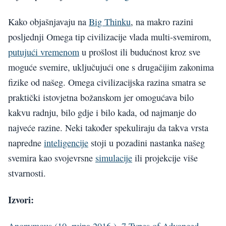
Kako objašnjavaju na
Big Thinku
, na makro razini
posljednji Omega tip civilizacije vlada multi-svemirom,
putujući vremenom
u prošlost ili budućnost kroz sve
moguće svemire, uključujući one s drugačijim zakonima
fizike od našeg. Omega civilizacijska razina smatra se
praktički istovjetna božanskom jer omogućava bilo
kakvu radnju, bilo gdje i bilo kada, od najmanje do
najveće razine. Neki također spekuliraju da takva vrsta
napredne
inteligencije
stoji u pozadini nastanka našeg
svemira kao svojevrsne
simulacije
ili projekcije više
stvarnosti.
Izvori:
Anonymous (10. rujna 2016.), 7 Types of Advanced