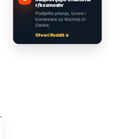
r/kozmoshr
Podijelite pitanja, izvore i
komentare uz Kozmos.hr
članke.
Otvori Reddit