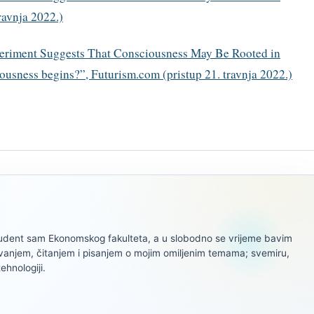
ravnja 2022.)
periment Suggests That Consciousness May Be Rooted in
ousness begins?”, Futurism.com (pristup 21. travnja 2022.)
tudent sam Ekonomskog fakulteta, a u slobodno se vrijeme bavim
ivanjem, čitanjem i pisanjem o mojim omiljenim temama; svemiru,
tehnologiji.