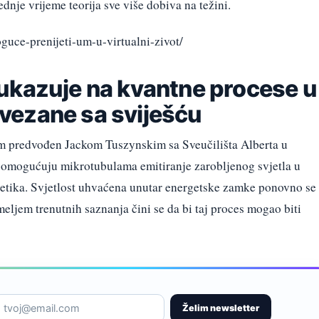
dnje vrijeme teorija sve više dobiva na težini.
oguce-prenijeti-um-u-virtualni-zivot/
ukazuje na kvantne procese u
vezane sa sviješću
m predvođen Jackom Tuszynskim sa Sveučilišta Alberta u
vi omogućuju mikrotubulama emitiranje zarobljenog svjetla u
tika. Svjetlost uhvaćena unutar energetske zamke ponovno se
eljem trenutnih saznanja čini se da bi taj proces mogao biti
Želim newsletter