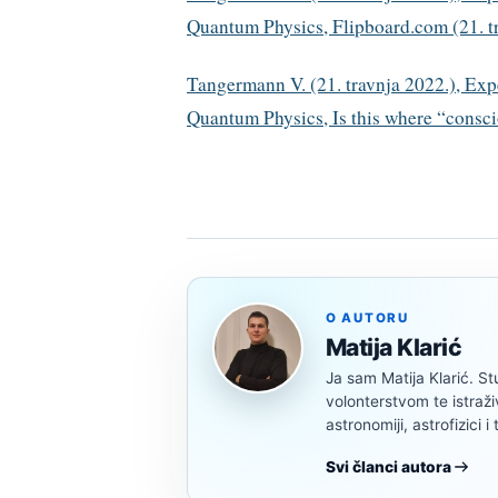
Quantum Physics, Flipboard.com (21. t
Tangermann V. (21. travnja 2022.), Ex
Quantum Physics, Is this where “consci
O AUTORU
Matija Klarić
Ja sam Matija Klarić. S
volonterstvom te istraž
astronomiji, astrofizici i 
Svi članci autora