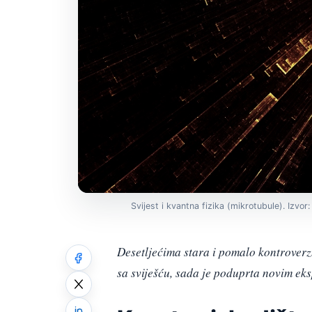
Svijest i kvantna fizika (mikrotubule). Izvo
Desetljećima stara i pomalo kontroverz
sa sviješću, sada je poduprta novim eks