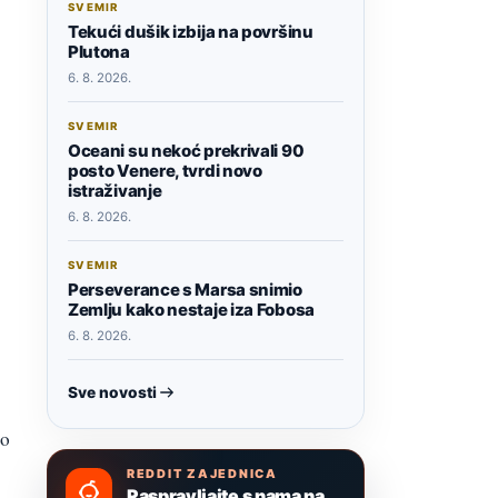
SVEMIR
Tekući dušik izbija na površinu
Plutona
6. 8. 2026.
SVEMIR
Oceani su nekoć prekrivali 90
posto Venere, tvrdi novo
istraživanje
6. 8. 2026.
SVEMIR
Perseverance s Marsa snimio
Zemlju kako nestaje iza Fobosa
6. 8. 2026.
Sve novosti
ao
REDDIT ZAJEDNICA
Raspravljajte s nama na