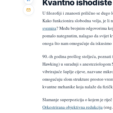
Kvantno ishodište 
U filozofiji i znanosti prilično se dugo
Kako funkcionira slobodna volja, je li
svemira
? Među brojnim odgovorima koji 
pomalo nategnutim, nalagao da svijet k
onoga što nam omogućuje da iskusimo s
90.-ih godina prošlog stoljeća, poznati 
Hawking) u suradnji s anesteziologom S
vibrirajuće šuplje cijeve, nazvane mikrot
omogućuju slom strukture prostor-vreme
kvantne mehanike koja nalaže da fizičk
Slamanje superpozicija o kojem je riječ
Orkestrirana objektivna redukcija
(eng