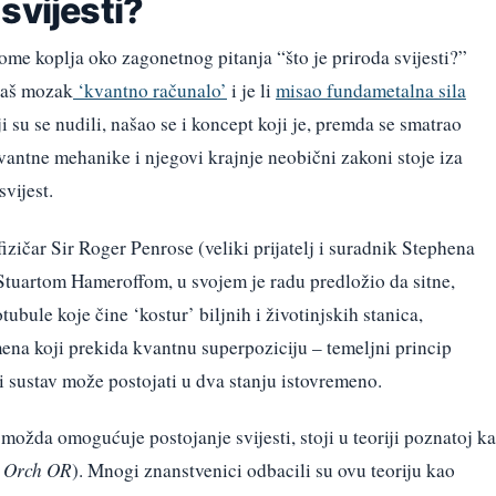
svijesti?
 lome koplja oko zagonetnog pitanja “što je priroda svijesti?”
 naš mozak
‘kvantno računalo’
i je li
misao fundametalna sila
su se nudili, našao se i koncept koji je, premda se smatrao
vantne mehanike i njegovi krajnje neobični zakoni stoje iza
vijest.
fizičar Sir Roger Penrose (veliki prijatelj i suradnik Stephena
tuartom Hameroffom, u svojem je radu predložio da sitne,
ubule koje čine ‘kostur’ biljnih i životinjskih stanica,
na koji prekida kvantnu superpoziciju – temeljni princip
i sustav može postojati u dva stanju istovremeno.
 možda omogućuje postojanje svijesti, stoji u teoriji poznatoj k
.
Orch OR
). Mnogi znanstvenici odbacili su ovu teoriju kao