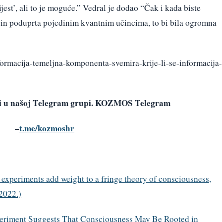
est’, ali to je moguće.” Vedral je dodao “Čak i kada biste
ačin poduprta pojedinim kvantnim učincima, to bi bila ogromna
nformacija-temeljna-komponenta-svemira-krije-li-se-informacija-
avi u našoj Telegram grupi. KOZMOS Telegram
–
t.me/kozmoshr
 experiments add weight to a fringe theory of consciousness,
2022.)
periment Suggests That Consciousness May Be Rooted in