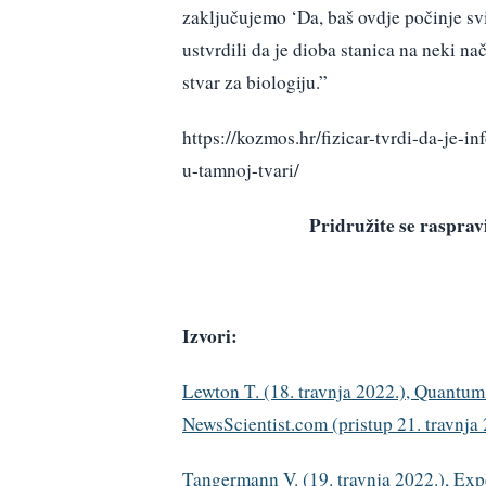
zaključujemo ‘Da, baš ovdje počinje svij
ustvrdili da je dioba stanica na neki n
stvar za biologiju.”
https://kozmos.hr/fizicar-tvrdi-da-je-i
u-tamnoj-tvari/
Pridružite se raspr
Izvori:
Lewton T. (18. travnja 2022.), Quantum
NewsScientist.com (pristup 21. travnja 
Tangermann V. (19. travnja 2022.), Ex