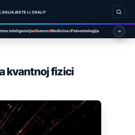
Otvori pr
LOGIJA
JESTE LI ZNALI?
tna inteligencija
Sunce
Medicina
Paleontologija
 kvantnoj fizici