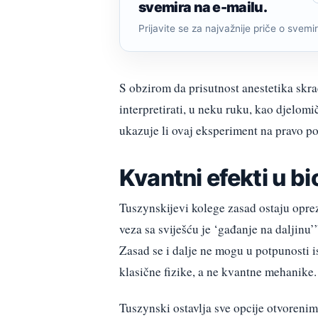
svemira na e-mailu.
Prijavite se za najvažnije priče o svemiru
S obzirom da prisutnost anestetika skra
interpretirati, u neku ruku, kao djelomi
ukazuje li ovaj eksperiment na pravo p
Kvantni efekti u bio
Tuszynskijevi kolege zasad ostaju oprez
veza sa sviješću je ‘gađanje na daljinu’”
Zasad se i dalje ne mogu u potpunosti i
klasične fizike, a ne kvantne mehanike.
Tuszynski ostavlja sve opcije otvorenim