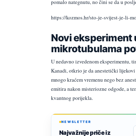
pomalo nategnutu, no čini se da u poslje
https://kozmos.hr/sto-je-svijest-je-li-m
Novi eksperiment 
mikrotubulama po
U nedavno izvedenom eksperimentu, ti
Kanadi, otkrio je da anestetički lijeko
mnogo kraćem vremenu nego bez aneste
emitira nakon misteriozne odgode, a tem
kvantnog porijekla.
NEWSLETTER
Najvažnije priče iz