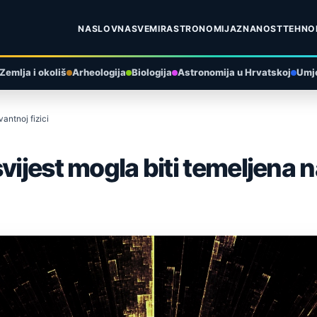
NASLOVNA
SVEMIR
ASTRONOMIJA
ZNANOST
TEHNO
Zemlja i okoliš
Arheologija
Biologija
Astronomija u Hrvatskoj
Umje
antnoj fizici
ijest mogla biti temeljena na