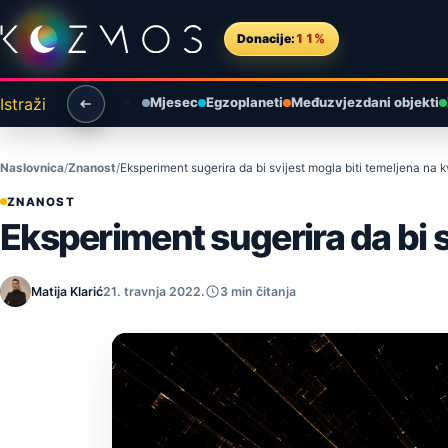
Preskoči na sadržaj
Donacije:
11%
Istraži
Mjesec
Egzoplaneti
Međuzvjezdani objekti
Naslovnica
Znanost
Eksperiment sugerira da bi svijest mogla biti temeljena na kv
ZNANOST
Eksperiment sugerira da bi sv
Matija Klarić
21. travnja 2022.
3 min čitanja