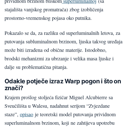
prividnom brzinom bliskom
superluminalnoj
(sa
stajališta vanjskog promatrača) zbog izobličenja
prostorno-vremenskog pojasa oko putnika.
Pokazalo se da, za razliku od superluminalnih letova, za
putovanja subluminalnom brzinom, ljuska takvog uređaja
može biti izrađena od obične materije. Istodobno,
brodski mehanizmi za ubrzanje i velika masa ljuske i
dalje su problematična pitanja.
Odakle potječe izraz Warp pogon i što on
znači?
Krajem prošlog stoljeća fizičar Miguel Alcubierre sa
Sveučilišta u Walesu, nadahnut serijom “Zvjezdane
staze”,
opisao
je teoretski model putovanja prividnom
superluminalnom brzinom, koji ne zahtijeva upotrebu