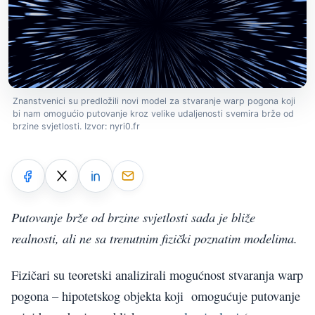
Znanstvenici su predložili novi model za stvaranje warp pogona koji
bi nam omogućio putovanje kroz velike udaljenosti svemira brže od
brzine svjetlosti. Izvor: nyri0.fr
Putovanje brže od brzine svjetlosti sada je bliže
realnosti, ali ne sa trenutnim fizički poznatim modelima.
Fizičari su teoretski analizirali mogućnost stvaranja warp
pogona – hipotetskog objekta koji omogućuje putovanje