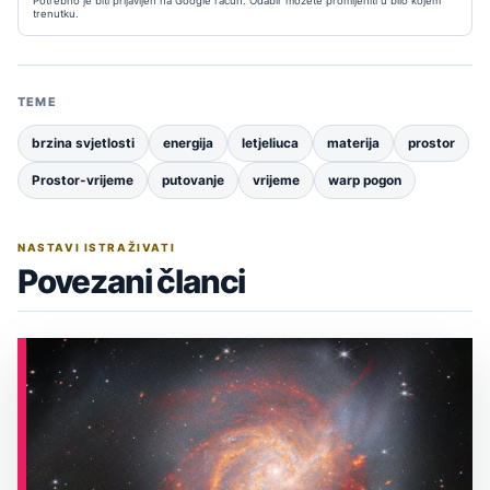
Potrebno je biti prijavljen na Google račun. Odabir možete promijeniti u bilo kojem
trenutku.
TEME
brzina svjetlosti
energija
letjeliuca
materija
prostor
Prostor-vrijeme
putovanje
vrijeme
warp pogon
NASTAVI ISTRAŽIVATI
Povezani članci