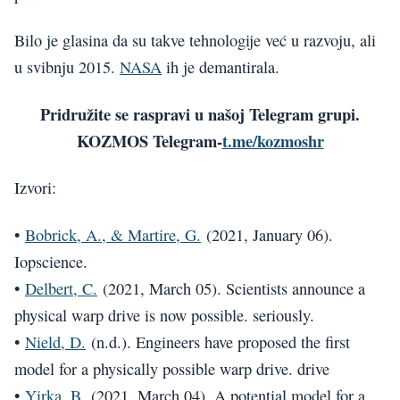
Bilo je glasina da su takve tehnologije već u razvoju, ali
u svibnju 2015.
NASA
ih je demantirala.
Pridružite se raspravi u našoj Telegram grupi.
KOZMOS Telegram-
t.me/kozmoshr
Izvori:
•
Bobrick, A., & Martire, G.
(2021, January 06).
Iopscience.
•
Delbert, C.
(2021, March 05). Scientists announce a
physical warp drive is now possible. seriously.
•
Nield, D.
(n.d.). Engineers have proposed the first
model for a physically possible warp drive. drive
•
Yirka, B.
(2021, March 04). A potential model for a