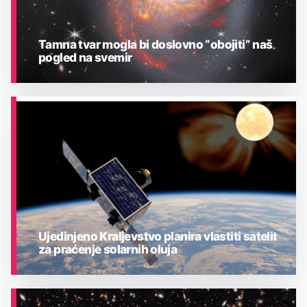
Tamna tvar mogla bi doslovno “obojiti” naš
pogled na svemir
ASTRONOMIJA
Ujedinjeno Kraljevstvo planira vlastiti satelit
za praćenje solarnih oluja
ASTRONOMIJA