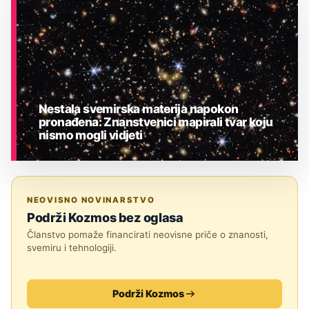
Nestala svemirska materija napokon
pronađena: Znanstvenici mapirali tvar koju
nismo mogli vidjeti
ASTRONOMIJA
NEOVISNO NOVINARSTVO
Podrži Kozmos bez oglasa
Članstvo pomaže financirati neovisne priče o znanosti,
svemiru i tehnologiji.
Podrži Kozmos