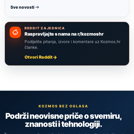
Sve novosti
REDDIT ZAJEDNICA
Raspravljajte s nama na r/kozmoshr
Podijelite pitanja, izvore i komentare uz Kozmos.hr
članke.
Otvori Reddit
KOZMOS BEZ OGLASA
Podrži neovisne priče o svemiru,
znanosti i tehnologiji.