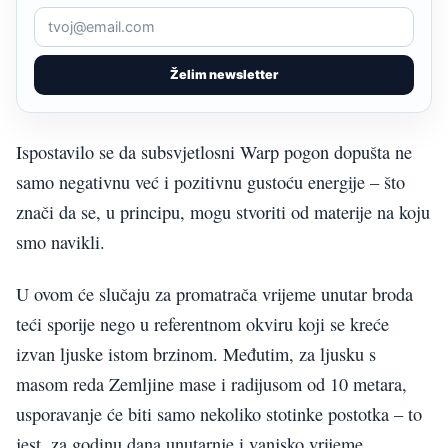
Želim newsletter
Ispostavilo se da subsvjetlosni Warp pogon dopušta ne
samo negativnu već i pozitivnu gustoću energije – što
znači da se, u principu, mogu stvoriti od materije na koju
smo navikli.
U ovom će slučaju za promatrača vrijeme unutar broda
teći sporije nego u referentnom okviru koji se kreće
izvan ljuske istom brzinom. Međutim, za ljusku s
masom reda Zemljine mase i radijusom od 10 metara,
usporavanje će biti samo nekoliko stotinke postotka – to
jest, za godinu dana unutarnje i vanjsko vrijeme