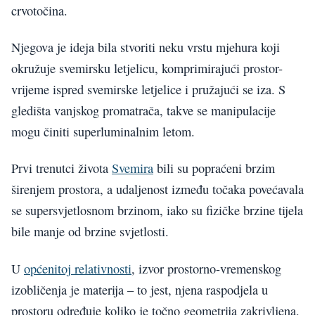
crvotočina.
Njegova je ideja bila stvoriti neku vrstu mjehura koji
okružuje svemirsku letjelicu, komprimirajući prostor-
vrijeme ispred svemirske letjelice i pružajući se iza. S
gledišta vanjskog promatrača, takve se manipulacije
mogu činiti superluminalnim letom.
Prvi trenutci života
Svemira
bili su popraćeni brzim
širenjem prostora, a udaljenost između točaka povećavala
se supersvjetlosnom brzinom, iako su fizičke brzine tijela
bile manje od brzine svjetlosti.
U
općenitoj relativnosti
, izvor prostorno-vremenskog
izobličenja je materija – to jest, njena raspodjela u
prostoru određuje koliko je točno geometrija zakrivljena.