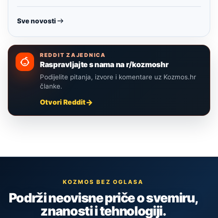
Sve novosti
REDDIT ZAJEDNICA
Raspravljajte s nama na r/kozmoshr
Podijelite pitanja, izvore i komentare uz Kozmos.hr
članke.
Otvori Reddit
KOZMOS BEZ OGLASA
Podrži neovisne priče o svemiru,
znanosti i tehnologiji.