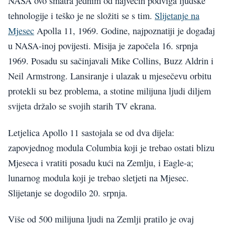
NASA ovo smatra jednim od najvećih podviga ljudske
tehnologije i teško je ne složiti se s tim.
Slijetanje na
Mjesec
Apolla 11, 1969. Godine, najpoznatiji je događaj
u NASA-inoj povijesti. Misija je započela 16. srpnja
1969. Posadu su sačinjavali Mike Collins, Buzz Aldrin i
Neil Armstrong. Lansiranje i ulazak u mjesečevu orbitu
protekli su bez problema, a stotine milijuna ljudi diljem
svijeta držalo se svojih starih TV ekrana.
Letjelica Apollo 11 sastojala se od dva dijela:
zapovjednog modula Columbia koji je trebao ostati blizu
Mjeseca i vratiti posadu kući na Zemlju, i Eagle-a;
lunarnog modula koji je trebao sletjeti na Mjesec.
Slijetanje se dogodilo 20. srpnja.
Više od 500 milijuna ljudi na Zemlji pratilo je ovaj