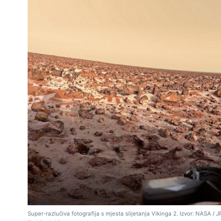
Super-razlučiva fotografija s mjesta slijetanja Vikinga 2. Izvor: NASA / J