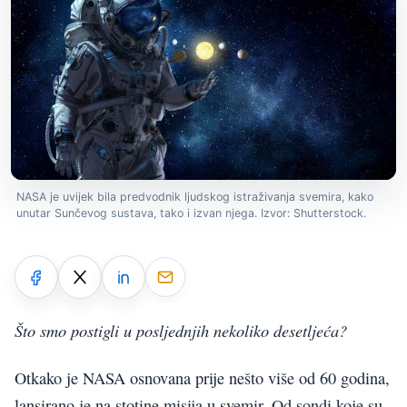
NASA je uvijek bila predvodnik ljudskog istraživanja svemira, kako
unutar Sunčevog sustava, tako i izvan njega. Izvor: Shutterstock.
Što smo postigli u posljednjih nekoliko desetljeća?
Otkako je NASA osnovana prije nešto više od 60 godina,
lansirano je na stotine misija u svemir. Od sondi koje su