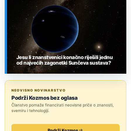
SVEMIR
Jesu li znanstvenici konačno riješili jednu
od najvećih zagonetki Sunčeva sustava?
SVEMIR
NEOVISNO NOVINARSTVO
Podrži Kozmos bez oglasa
Članstvo pomaže financirati neovisne priče o znanosti,
svemiru i tehnologiji.
Podrži Kozmos