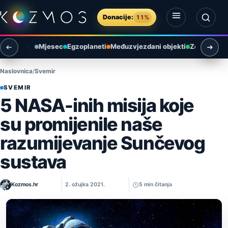
Preskoči na sadržaj
Donacije:
11%
Otvori izbornik
Otvori pretragu
Mjesec
Egzoplaneti
Međuzvjezdani objekti
Zemlja i ok
Naslovnica
Svemir
SVEMIR
5 NASA-inih misija koje
su promijenile naše
razumijevanje Sunčevog
sustava
Kozmos.hr
2. ožujka 2021.
5 min čitanja