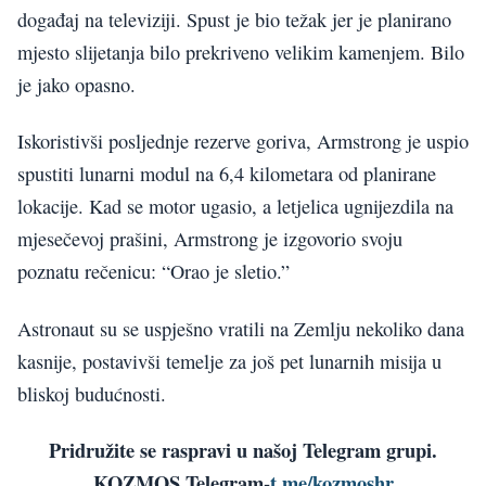
događaj na televiziji. Spust je bio težak jer je planirano
mjesto slijetanja bilo prekriveno velikim kamenjem. Bilo
je jako opasno.
Iskoristivši posljednje rezerve goriva, Armstrong je uspio
spustiti lunarni modul na 6,4 kilometara od planirane
lokacije. Kad se motor ugasio, a letjelica ugnijezdila na
mjesečevoj prašini, Armstrong je izgovorio svoju
poznatu rečenicu: “Orao je sletio.”
Astronaut su se uspješno vratili na Zemlju nekoliko dana
kasnije, postavivši temelje za još pet lunarnih misija u
bliskoj budućnosti.
Pridružite se raspravi u našoj Telegram grupi.
KOZMOS Telegram-
t.me/kozmoshr