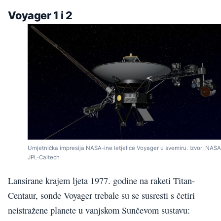
Voyager 1 i 2
Umjetnička impresija NASA-ine letjelice Voyager u svemiru. Izvor: NASA
JPL-Caltech
Lansirane krajem ljeta 1977. godine na raketi Titan-
Centaur, sonde Voyager trebale su se susresti s četiri
neistražene planete u vanjskom Sunčevom sustavu: