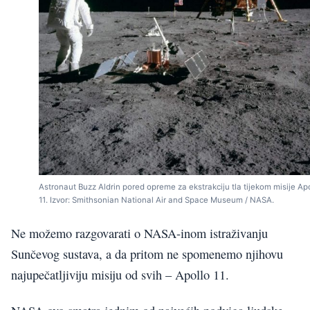
Astronaut Buzz Aldrin pored opreme za ekstrakciju tla tijekom misije Ap
11. Izvor: Smithsonian National Air and Space Museum / NASA.
Ne možemo razgovarati o NASA-inom istraživanju
Sunčevog sustava, a da pritom ne spomenemo njihovu
najupečatljiviju misiju od svih – Apollo 11.