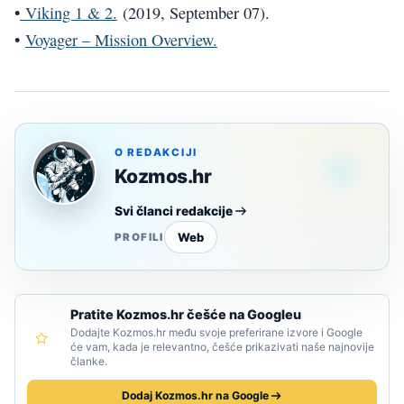
•
Viking 1 & 2.
(2019, September 07).
•
Voyager – Mission Overview.
O REDAKCIJI
Kozmos.hr
Svi članci redakcije
Web
PROFILI
Pratite Kozmos.hr češće na Googleu
Dodajte Kozmos.hr među svoje preferirane izvore i Google
će vam, kada je relevantno, češće prikazivati naše najnovije
članke.
Dodaj Kozmos.hr na Google