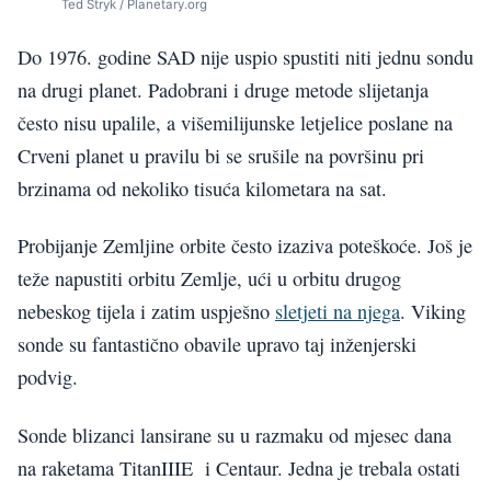
Ted Stryk / Planetary.org
Do 1976. godine SAD nije uspio spustiti niti jednu sondu
na drugi planet. Padobrani i druge metode slijetanja
često nisu upalile, a višemilijunske letjelice poslane na
Crveni planet u pravilu bi se srušile na površinu pri
brzinama od nekoliko tisuća kilometara na sat.
Probijanje Zemljine orbite često izaziva poteškoće. Još je
teže napustiti orbitu Zemlje, ući u orbitu drugog
nebeskog tijela i zatim uspješno
sletjeti na njega
. Viking
sonde su fantastično obavile upravo taj inženjerski
podvig.
Sonde blizanci lansirane su u razmaku od mjesec dana
na raketama TitanIIIE i Centaur. Jedna je trebala ostati