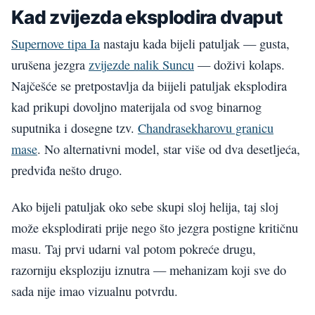
Kad zvijezda eksplodira dvaput
Supernove tipa Ia
nastaju kada bijeli patuljak — gusta,
urušena jezgra
zvijezde nalik Suncu
— doživi kolaps.
Najčešće se pretpostavlja da biijeli patuljak eksplodira
kad prikupi dovoljno materijala od svog binarnog
suputnika i dosegne tzv.
Chandrasekharovu granicu
mase
. No alternativni model, star više od dva desetljeća,
predviđa nešto drugo.
Ako bijeli patuljak oko sebe skupi sloj helija, taj sloj
može eksplodirati prije nego što jezgra postigne kritičnu
masu. Taj prvi udarni val potom pokreće drugu,
razorniju eksploziju iznutra — mehanizam koji sve do
sada nije imao vizualnu potvrdu.