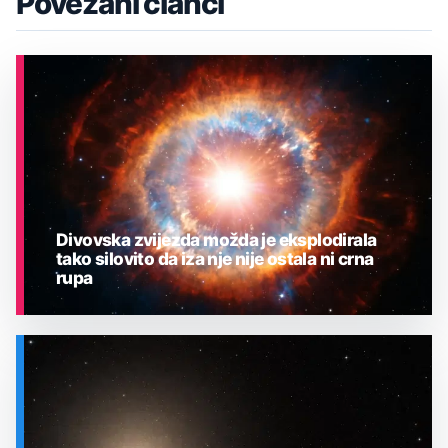
Povezani članci
Divovska zvijezda možda je eksplodirala
tako silovito da iza nje nije ostala ni crna
rupa
ASTRONOMIJA