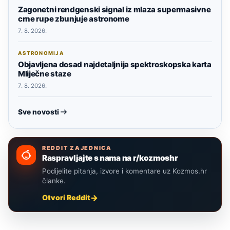
Zagonetni rendgenski signal iz mlaza supermasivne
crne rupe zbunjuje astronome
7. 8. 2026.
ASTRONOMIJA
Objavljena dosad najdetaljnija spektroskopska karta
Mliječne staze
7. 8. 2026.
Sve novosti
REDDIT ZAJEDNICA
Raspravljajte s nama na r/kozmoshr
Podijelite pitanja, izvore i komentare uz Kozmos.hr
članke.
Otvori Reddit