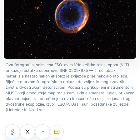
Ova fotografija, snimljena ESO-ovim Vrlo velikim teleskopom (VLT),
prikazuje ostatke supernove SNR 0509-67.5 — šireći oblak
materijala nastao nakon eksplozije zvijezde prije nekoliko stoljeća.
Riječ je o prvom fotografskom dokazu da zvijezde mogu završiti
život s dvostrukom detonacijom. Podaci su prikupljeni instrumentom
MUSE, koji omogućuje mapiranje kemijskih elemenata. Kalcij, prikazan
plavom bojom, raspoređen je u dva koncentrična sloja — jasan trag
dvostruke eksplozije. Izvor: ESO/P. Das i sur.; pozadinske zvijezde
(Hubble): K. Noll i sur.