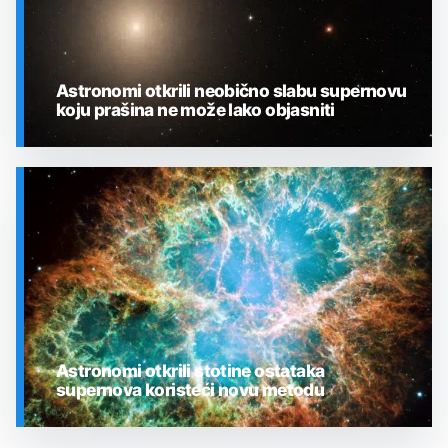
Astronomi otkrili neobično slabu supernovu
koju prašina ne može lako objasniti
SVEMIR
Astronomi otkrili stotine ostataka
supernova koristeći novu metodu