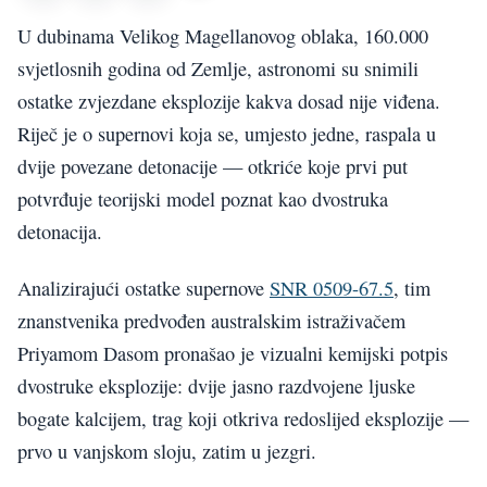
U dubinama Velikog Magellanovog oblaka, 160.000
svjetlosnih godina od Zemlje, astronomi su snimili
ostatke zvjezdane eksplozije kakva dosad nije viđena.
Riječ je o supernovi koja se, umjesto jedne, raspala u
dvije povezane detonacije — otkriće koje prvi put
potvrđuje teorijski model poznat kao dvostruka
detonacija.
Analizirajući ostatke supernove
SNR 0509-67.5
, tim
znanstvenika predvođen australskim istraživačem
Priyamom Dasom pronašao je vizualni kemijski potpis
dvostruke eksplozije: dvije jasno razdvojene ljuske
bogate kalcijem, trag koji otkriva redoslijed eksplozije —
prvo u vanjskom sloju, zatim u jezgri.