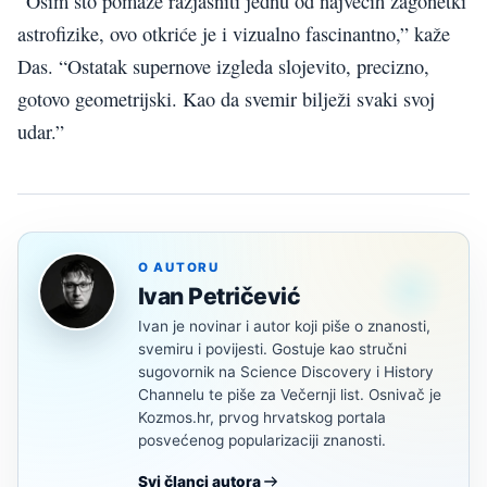
“Osim što pomaže razjasniti jednu od najvećih zagonetki
astrofizike, ovo otkriće je i vizualno fascinantno,” kaže
Das. “Ostatak supernove izgleda slojevito, precizno,
gotovo geometrijski. Kao da svemir bilježi svaki svoj
udar.”
O AUTORU
Ivan Petričević
Ivan je novinar i autor koji piše o znanosti,
svemiru i povijesti. Gostuje kao stručni
sugovornik na Science Discovery i History
Channelu te piše za Večernji list. Osnivač je
Kozmos.hr, prvog hrvatskog portala
posvećenog popularizaciji znanosti.
Svi članci autora