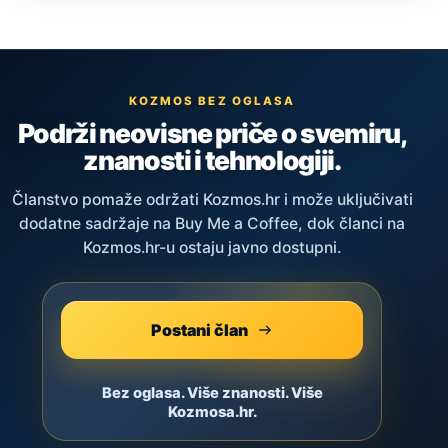
KOZMOS BEZ OGLASA
Podrži neovisne priče o svemiru,
znanosti i tehnologiji.
Članstvo pomaže održati Kozmos.hr i može uključivati
dodatne sadržaje na Buy Me a Coffee, dok članci na
Kozmos.hr-u ostaju javno dostupni.
Postani član
Bez oglasa. Više znanosti. Više
Kozmosa.hr.