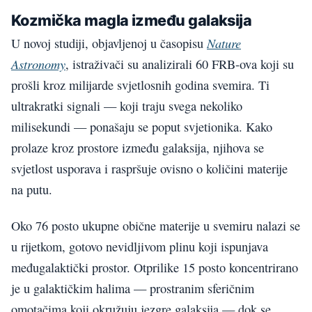
Kozmička magla između galaksija
Nature
U novoj studiji, objavljenoj u časopisu
Astronomy
, istraživači su analizirali 60 FRB-ova koji su
prošli kroz milijarde svjetlosnih godina svemira. Ti
ultrakratki signali — koji traju svega nekoliko
milisekundi — ponašaju se poput svjetionika. Kako
prolaze kroz prostore između galaksija, njihova se
svjetlost usporava i raspršuje ovisno o količini materije
na putu.
Oko 76 posto ukupne obične materije u svemiru nalazi se
u rijetkom, gotovo nevidljivom plinu koji ispunjava
međugalaktički prostor. Otprilike 15 posto koncentrirano
je u galaktičkim halima — prostranim sferičnim
omotačima koji okružuju jezgre galaksija — dok se