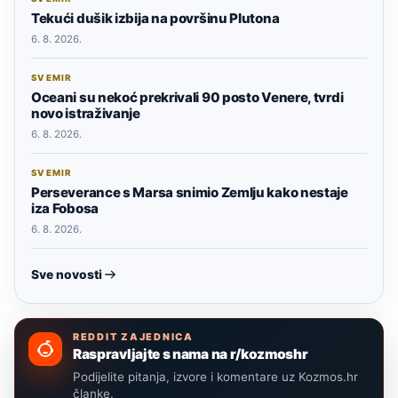
Tekući dušik izbija na površinu Plutona
6. 8. 2026.
SVEMIR
Oceani su nekoć prekrivali 90 posto Venere, tvrdi
novo istraživanje
6. 8. 2026.
SVEMIR
Perseverance s Marsa snimio Zemlju kako nestaje
iza Fobosa
6. 8. 2026.
Sve novosti
REDDIT ZAJEDNICA
Raspravljajte s nama na r/kozmoshr
Podijelite pitanja, izvore i komentare uz Kozmos.hr
članke.