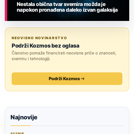
Nestala obična tvar svemira možda je
napokon pronađena daleko izvan galaksija
ASTRONOMIJA
NEOVISNO NOVINARSTVO
Podrži Kozmos bez oglasa
Članstvo pomaže financirati neovisne priče o znanosti,
svemiru i tehnologiji.
Podrži Kozmos
Najnovije
SVEMIR