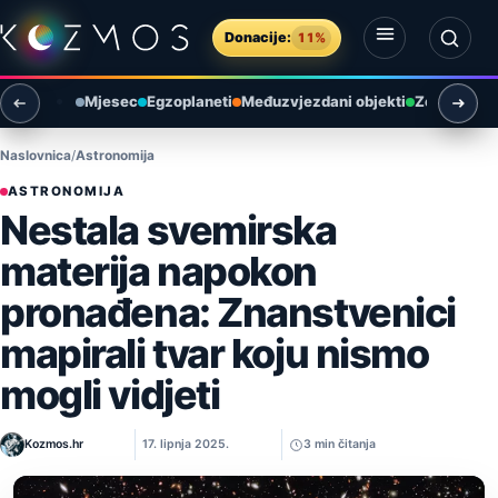
Preskoči na sadržaj
Donacije:
11%
Otvori izbornik
Otvori pretragu
Mjesec
Egzoplaneti
Međuzvjezdani objekti
Zemlja i ok
Naslovnica
Astronomija
ASTRONOMIJA
Nestala svemirska
materija napokon
pronađena: Znanstvenici
mapirali tvar koju nismo
mogli vidjeti
Kozmos.hr
17. lipnja 2025.
3 min čitanja