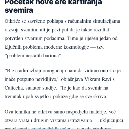
Početak nove ere kartiranja
svemira
Otkriće se savršeno poklapa s računalnim simulacijama
razvoja svemira, ali je prvi put da je takav rezultat
potvrđen stvarnim podacima. Time je riješen jedan od
ključnih problema moderne kozmologije — tzv.
“problem nestalih bariona”.
“Brzi radio izboji omogućuju nam da vidimo ono što je
inače potpuno nevidljivo,” objašnjava Vikram Ravi s
Caltecha, suautor studije. “To je kao da svemir na
trenutak upali svjetlo i pokaže gdje se sve skriva.”
Ova tehnika ne otkriva samo raspodjelu materije, već
otvara vrata i drugim vrstama istraživanja — uključujući
proučavanje
gravitacijskih valova
, razvoja strukture