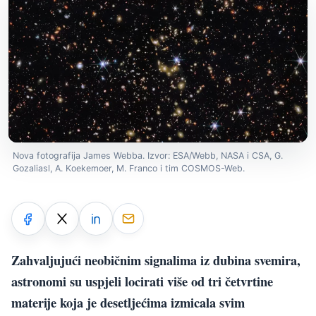
Nova fotografija James Webba. Izvor: ESA/Webb, NASA i CSA, G.
Gozaliasl, A. Koekemoer, M. Franco i tim COSMOS-Web.
Zahvaljujući neobičnim signalima iz dubina svemira,
astronomi su uspjeli locirati više od tri četvrtine
materije koja je desetljećima izmicala svim