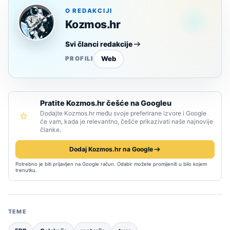
O REDAKCIJI
Kozmos.hr
Svi članci redakcije
Web
PROFILI
Pratite Kozmos.hr češće na Googleu
Dodajte Kozmos.hr među svoje preferirane izvore i Google
će vam, kada je relevantno, češće prikazivati naše najnovije
članke.
Dodaj Kozmos.hr na Google
Potrebno je biti prijavljen na Google račun. Odabir možete promijeniti u bilo kojem
trenutku.
TEME