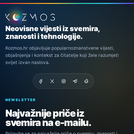
Podnožje stranice
Neovisne vijesti iz svemira,
znanosti i tehnologije.
Kozmos.hr objavljuje popularnoznanstvene vijesti,
objašnjenja i kontekst za čitatelje koji žele razumjeti
svijet izvan naslova.
NEWSLETTER
Najvažnije priče iz
svemira na e-mailu.
Prijavite se za najvažnije priče o svemiru, znanosti i