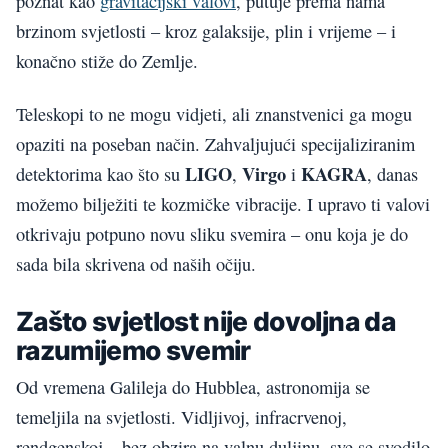
poznat kao
gravitacijski valovi
, putuje prema nama
brzinom svjetlosti – kroz galaksije, plin i vrijeme – i
konačno stiže do Zemlje.
Teleskopi to ne mogu vidjeti, ali znanstvenici ga mogu
opaziti na poseban način. Zahvaljujući specijaliziranim
LIGO
Virgo
KAGRA
detektorima kao što su
,
i
, danas
možemo bilježiti te kozmičke vibracije. I upravo ti valovi
otkrivaju potpuno novu sliku svemira – onu koja je do
sada bila skrivena od naših očiju.
Zašto svjetlost nije dovoljna da
razumijemo svemir
Od vremena Galileja do Hubblea, astronomija se
temeljila na svjetlosti. Vidljivoj, infracrvenoj,
rendgenskoj – bez obzira na valnu duljinu, sve se svodilo