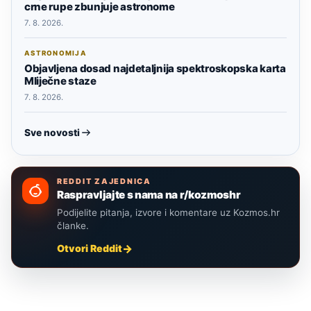
crne rupe zbunjuje astronome
7. 8. 2026.
ASTRONOMIJA
Objavljena dosad najdetaljnija spektroskopska karta
Mliječne staze
7. 8. 2026.
Sve novosti
REDDIT ZAJEDNICA
Raspravljajte s nama na r/kozmoshr
Podijelite pitanja, izvore i komentare uz Kozmos.hr
članke.
Otvori Reddit