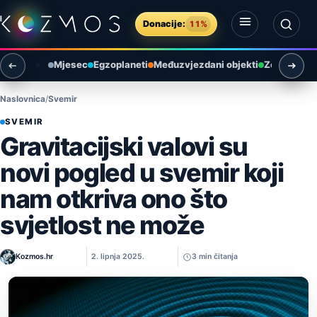
Preskoči na sadržaj
Donacije:
11%
Otvori izbornik
Otvori pretragu
Mjesec
Egzoplaneti
Međuzvjezdani objekti
Zemlja i ok
Naslovnica
Svemir
SVEMIR
Gravitacijski valovi su
novi pogled u svemir koji
nam otkriva ono što
svjetlost ne može
Kozmos.hr
2. lipnja 2025.
3 min čitanja