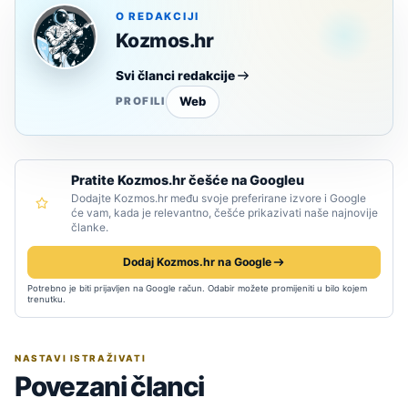
O REDAKCIJI
Kozmos.hr
Svi članci redakcije
Web
PROFILI
Pratite Kozmos.hr češće na Googleu
Dodajte Kozmos.hr među svoje preferirane izvore i Google
će vam, kada je relevantno, češće prikazivati naše najnovije
članke.
Dodaj Kozmos.hr na Google
Potrebno je biti prijavljen na Google račun. Odabir možete promijeniti u bilo kojem
trenutku.
NASTAVI ISTRAŽIVATI
Povezani članci