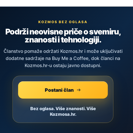
KOZMOS BEZ OGLASA
Podrži neovisne priče o svemiru,
znanosti i tehnologiji.
Članstvo pomaže održati Kozmos.hr i može uključivati
dodatne sadržaje na Buy Me a Coffee, dok članci na
Kozmos.hr-u ostaju javno dostupni.
Postani član
Bez oglasa. Više znanosti. Više
Kozmosa.hr.