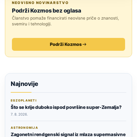
NEOVISNO NOVINARSTVO
Podrži Kozmos bez oglasa
Članstvo pomaže financirati neovisne priče o znanosti,
svemiru i tehnologiji.
Podrži Kozmos
Najnovije
EGZOPLANETI
Što se krije duboko ispod površine super-Zemalja?
7. 8. 2026.
ASTRONOMIJA
Zagonetni rendgenski signal iz mlaza supermasivne