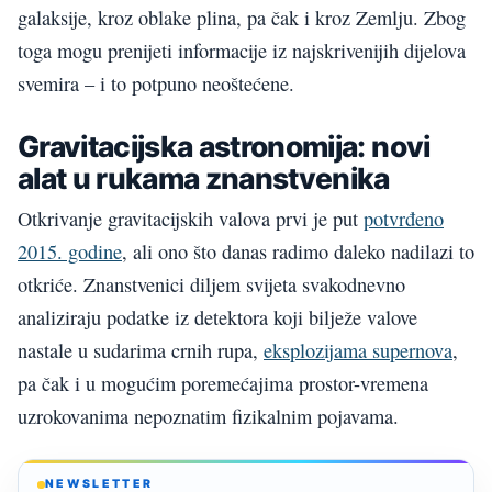
galaksije, kroz oblake plina, pa čak i kroz Zemlju. Zbog
toga mogu prenijeti informacije iz najskrivenijih dijelova
svemira – i to potpuno neoštećene.
Gravitacijska astronomija: novi
alat u rukama znanstvenika
Otkrivanje gravitacijskih valova prvi je put
potvrđeno
2015. godine
, ali ono što danas radimo daleko nadilazi to
otkriće. Znanstvenici diljem svijeta svakodnevno
analiziraju podatke iz detektora koji bilježe valove
nastale u sudarima crnih rupa,
eksplozijama supernova
,
pa čak i u mogućim poremećajima prostor-vremena
uzrokovanima nepoznatim fizikalnim pojavama.
NEWSLETTER