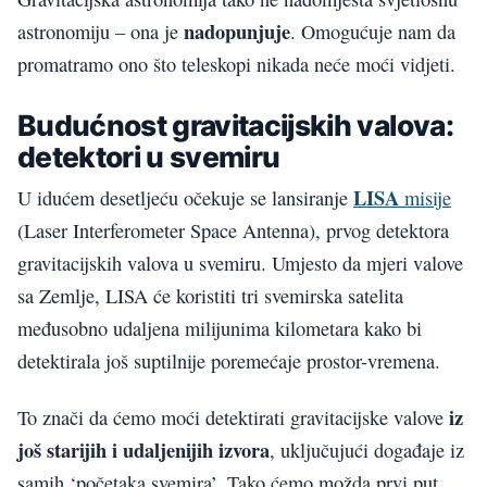
nadopunjuje
astronomiju – ona je
. Omogućuje nam da
promatramo ono što teleskopi nikada neće moći vidjeti.
Budućnost gravitacijskih valova:
detektori u svemiru
LISA
U idućem desetljeću očekuje se lansiranje
misije
(Laser Interferometer Space Antenna), prvog detektora
gravitacijskih valova u svemiru. Umjesto da mjeri valove
sa Zemlje, LISA će koristiti tri svemirska satelita
međusobno udaljena milijunima kilometara kako bi
detektirala još suptilnije poremećaje prostor-vremena.
iz
To znači da ćemo moći detektirati gravitacijske valove
još starijih i udaljenijih izvora
, uključujući događaje iz
samih ‘početaka svemira’. Tako ćemo možda prvi put