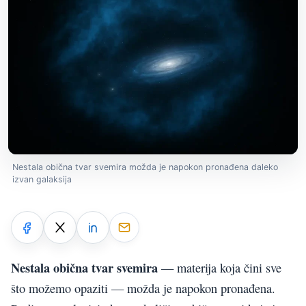
Nestala obična tvar svemira možda je napokon pronađena daleko
izvan galaksija
Nestala obična tvar svemira
— materija koja čini sve
što možemo opaziti — možda je napokon pronađena.