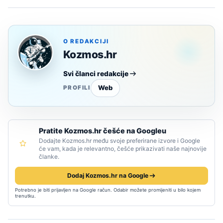
O REDAKCIJI
Kozmos.hr
Svi članci redakcije
Web
PROFILI
Pratite Kozmos.hr češće na Googleu
Dodajte Kozmos.hr među svoje preferirane izvore i Google
će vam, kada je relevantno, češće prikazivati naše najnovije
članke.
Dodaj Kozmos.hr na Google
Potrebno je biti prijavljen na Google račun. Odabir možete promijeniti u bilo kojem
trenutku.