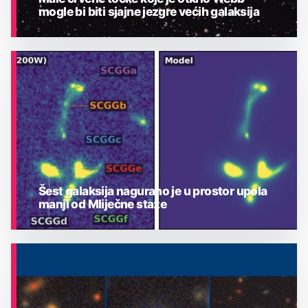
mogle bi biti sjajne jezgre većih galaksija
ASTRONOMIJA
Šest galaksija nagurano je u prostor upola
manji od Mliječne staze
ASTRONOMIJA