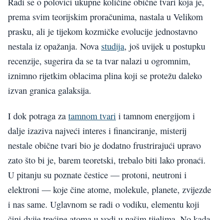
Radi se o polovici ukupne količine obične tvari koja je,
prema svim teorijskim proračunima, nastala u Velikom
prasku, ali je tijekom kozmičke evolucije jednostavno
nestala iz opažanja. Nova
studija
, još uvijek u postupku
recenzije, sugerira da se ta tvar nalazi u ogromnim,
iznimno rijetkim oblacima plina koji se protežu daleko
izvan granica galaksija.
I dok potraga za
tamnom tvari
i tamnom energijom i
dalje izaziva najveći interes i financiranje, misterij
nestale obične tvari bio je dodatno frustrirajući upravo
zato što bi je, barem teoretski, trebalo biti lako pronaći.
U pitanju su poznate čestice — protoni, neutroni i
elektroni — koje čine atome, molekule, planete, zvijezde
i nas same. Uglavnom se radi o vodiku, elementu koji
čini dvije trećine atoma u vodi u našim tijelima. No kada