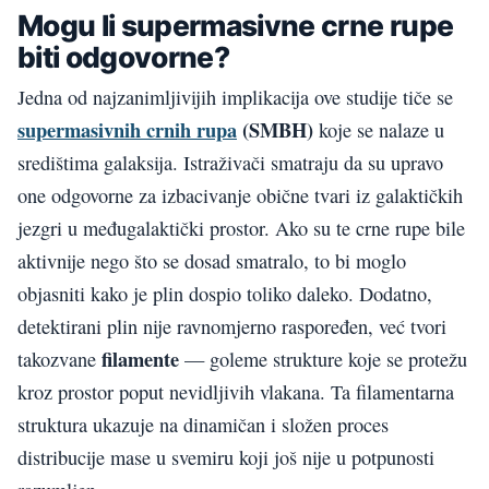
Mogu li supermasivne crne rupe
biti odgovorne?
Jedna od najzanimljivijih implikacija ove studije tiče se
supermasivnih crnih rupa
(SMBH)
koje se nalaze u
središtima galaksija. Istraživači smatraju da su upravo
one odgovorne za izbacivanje obične tvari iz galaktičkih
jezgri u međugalaktički prostor. Ako su te crne rupe bile
aktivnije nego što se dosad smatralo, to bi moglo
objasniti kako je plin dospio toliko daleko. Dodatno,
detektirani plin nije ravnomjerno raspoređen, već tvori
filamente
takozvane
— goleme strukture koje se protežu
kroz prostor poput nevidljivih vlakana. Ta filamentarna
struktura ukazuje na dinamičan i složen proces
distribucije mase u svemiru koji još nije u potpunosti