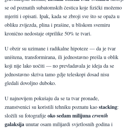
se od poznatih subatomskih čestica koje fizički možemo
mjeriti i opisati. Ipak, kada se zbroji sve što se opaža u
obliku zvijezda, plina i prašine, u bliskom svemiru
kronično nedostaje otprilike 50% te tvari.
U obzir su uzimane i radikalne hipoteze — da je tvar
uništena, transformirana, ili jednostavno prešla u oblik
koji nije lako uočiti — no prevladavala je ideja da se
jednostavno skriva tamo gdje teleskopi dosad nisu
gledali dovoljno duboko.
U najnovijem pokušaju da se ta tvar pronađe,
stacking
znanstvenici su koristili tehniku poznatu kao
:
oko sedam milijuna
crvenih
složili su fotografije
galaksija
unutar osam milijardi svjetlosnih godina i