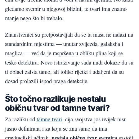
gledamo svemir u njegovoj blizini, te tvari ima znatno
manje nego što bi trebalo.
Znanstvenici su pretpostavljali da se ta masa ne nalazi na
standardnim mjestima — unutar zvijezda, galaksija i
maglica — već da je raspršena u obliku plina koji se
teško detektira. Novo istraživanje sada nudi dokaze da su
ti oblaci zaista tamo, ali toliko rijetki i udaljeni da su
dosad prolazili ispod praga detekcije.
Što točno razlikuje nestalu
običnu tvar od tamne tvari?
Za razliku od
tamne tvari
, čija svojstva još uvijek nisu
jasno definirana i za koju se zna samo da ima
nestala obična tvar svemira
gravitacijski učinak,
sastoji