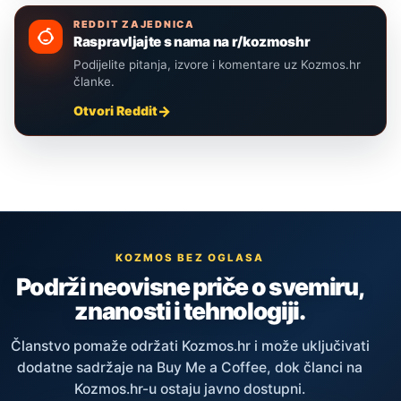
REDDIT ZAJEDNICA
Raspravljajte s nama na r/kozmoshr
Podijelite pitanja, izvore i komentare uz Kozmos.hr
članke.
Otvori Reddit
KOZMOS BEZ OGLASA
Podrži neovisne priče o svemiru,
znanosti i tehnologiji.
Članstvo pomaže održati Kozmos.hr i može uključivati
dodatne sadržaje na Buy Me a Coffee, dok članci na
Kozmos.hr-u ostaju javno dostupni.