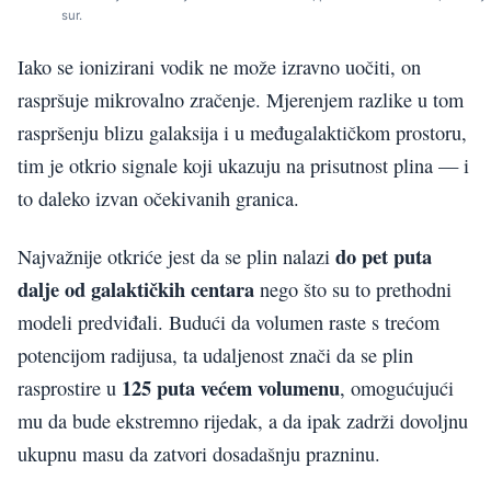
sur.
Iako se ionizirani vodik ne može izravno uočiti, on
raspršuje mikrovalno zračenje. Mjerenjem razlike u tom
raspršenju blizu galaksija i u međugalaktičkom prostoru,
tim je otkrio signale koji ukazuju na prisutnost plina — i
to daleko izvan očekivanih granica.
do pet puta
Najvažnije otkriće jest da se plin nalazi
dalje od galaktičkih centara
nego što su to prethodni
modeli predviđali. Budući da volumen raste s trećom
potencijom radijusa, ta udaljenost znači da se plin
125 puta većem volumenu
rasprostire u
, omogućujući
mu da bude ekstremno rijedak, a da ipak zadrži dovoljnu
ukupnu masu da zatvori dosadašnju prazninu.