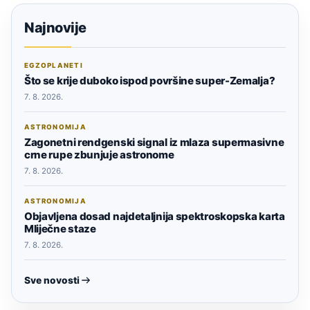
Najnovije
EGZOPLANETI
Što se krije duboko ispod površine super-Zemalja?
7. 8. 2026.
ASTRONOMIJA
Zagonetni rendgenski signal iz mlaza supermasivne
crne rupe zbunjuje astronome
7. 8. 2026.
ASTRONOMIJA
Objavljena dosad najdetaljnija spektroskopska karta
Mliječne staze
7. 8. 2026.
Sve novosti