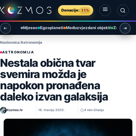
Preskoči na sadržaj
Donacije:
11%
Otvori izbornik
Otvori pretragu
Mjesec
Egzoplaneti
Međuzvjezdani objekti
Zemlja i ok
Naslovnica
Astronomija
ASTRONOMIJA
Nestala obična tvar
svemira možda je
napokon pronađena
daleko izvan galaksija
Kozmos.hr
16. travnja 2025.
4 min čitanja