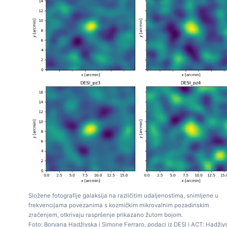
Složene fotografije galaksija na različitim udaljenostima, snimljene u
frekvencijama povezanima s kozmičkim mikrovalnim pozadinskim
zračenjem, otkrivaju raspršenje prikazano žutom bojom.
Foto: Boryana Hadžiyska i Simone Ferraro, podaci iz DESI i ACT; Hadžiys