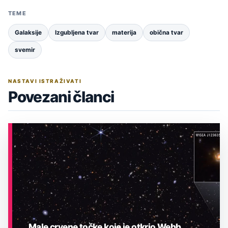
TEME
Galaksije
Izgubljena tvar
materija
obična tvar
svemir
NASTAVI ISTRAŽIVATI
Povezani članci
Male crvene točke koje je otkrio Webb