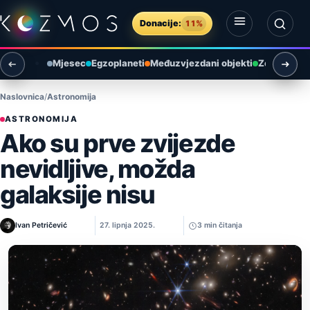
Preskoči na sadržaj
Donacije:
11%
Otvori izbornik
Otvori pretragu
Mjesec
Egzoplaneti
Međuzvjezdani objekti
Zemlja i ok
Naslovnica
Astronomija
ASTRONOMIJA
Ako su prve zvijezde
nevidljive, možda
galaksije nisu
Ivan Petričević
27. lipnja 2025.
3 min čitanja