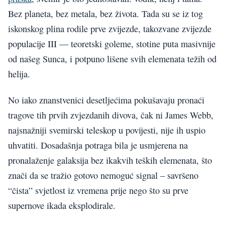
Bez planeta, bez metala, bez života. Tada su se iz tog
iskonskog plina rodile prve zvijezde, takozvane zvijezde
populacije III — teoretski goleme, stotine puta masivnije
od našeg Sunca, i potpuno lišene svih elemenata težih od
helija.
No iako znanstvenici desetljećima pokušavaju pronaći
tragove tih prvih zvjezdanih divova, čak ni James Webb,
najsnažniji svemirski teleskop u povijesti, nije ih uspio
uhvatiti. Dosadašnja potraga bila je usmjerena na
pronalaženje galaksija bez ikakvih teških elemenata, što
znači da se tražio gotovo nemoguć signal – savršeno
“čista” svjetlost iz vremena prije nego što su prve
supernove ikada eksplodirale.