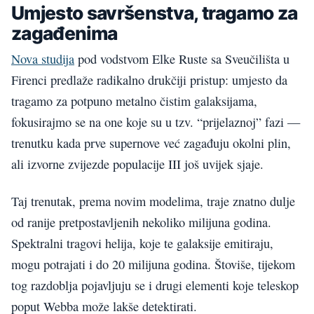
Umjesto savršenstva, tragamo za
zagađenima
Nova studija
pod vodstvom Elke Ruste sa Sveučilišta u
Firenci predlaže radikalno drukčiji pristup: umjesto da
tragamo za potpuno metalno čistim galaksijama,
fokusirajmo se na one koje su u tzv. “prijelaznoj” fazi —
trenutku kada prve supernove već zagađuju okolni plin,
ali izvorne zvijezde populacije III još uvijek sjaje.
Taj trenutak, prema novim modelima, traje znatno dulje
od ranije pretpostavljenih nekoliko milijuna godina.
Spektralni tragovi helija, koje te galaksije emitiraju,
mogu potrajati i do 20 milijuna godina. Štoviše, tijekom
tog razdoblja pojavljuju se i drugi elementi koje teleskop
poput Webba može lakše detektirati.