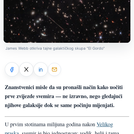
James Webb otkriva tajne galaktičkog skupa "El Gordo"
Znanstvenici misle da su pronašli način kako uočiti
prve zvijezde svemira — ne izravno, nego gledajući
njihove galaksije dok se same počinju mijenjati.
U prvim stotinama milijuna godina nakon
Velikog
praska
, svemir je bio jednostavan: vodik, helij i tama.