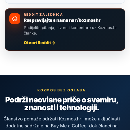
REDDIT ZAJEDNICA
Raspravljajte s nama na r/kozmoshr
Podijelite pitanja, izvore i komentare uz Kozmos.hr
članke.
Otvori Reddit
KOZMOS BEZ OGLASA
Podrži neovisne priče o svemiru,
znanosti i tehnologiji.
Članstvo pomaže održati Kozmos.hr i može uključivati
dodatne sadržaje na Buy Me a Coffee, dok članci na