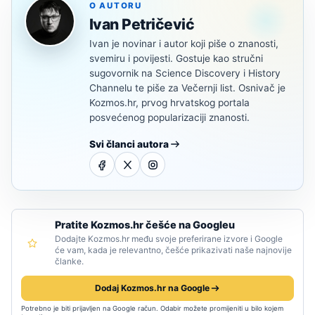
O AUTORU
Ivan Petričević
Ivan je novinar i autor koji piše o znanosti,
svemiru i povijesti. Gostuje kao stručni
sugovornik na Science Discovery i History
Channelu te piše za Večernji list. Osnivač je
Kozmos.hr, prvog hrvatskog portala
posvećenog popularizaciji znanosti.
Svi članci autora
Pratite Kozmos.hr češće na Googleu
Dodajte Kozmos.hr među svoje preferirane izvore i Google
će vam, kada je relevantno, češće prikazivati naše najnovije
članke.
Dodaj Kozmos.hr na Google
Potrebno je biti prijavljen na Google račun. Odabir možete promijeniti u bilo kojem