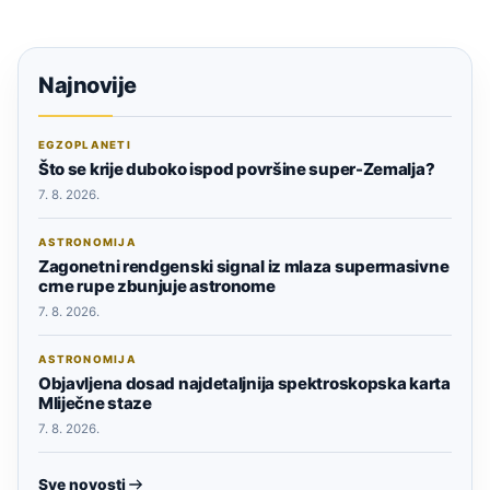
Najnovije
EGZOPLANETI
Što se krije duboko ispod površine super-Zemalja?
7. 8. 2026.
ASTRONOMIJA
Zagonetni rendgenski signal iz mlaza supermasivne
crne rupe zbunjuje astronome
7. 8. 2026.
ASTRONOMIJA
Objavljena dosad najdetaljnija spektroskopska karta
Mliječne staze
7. 8. 2026.
Sve novosti