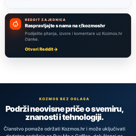
REDDIT ZAJEDNICA
Raspravljajte s nama na r/kozmoshr
Podijelite pitanja, izvore i komentare uz Kozmos.hr
članke.
Otvori Reddit
KOZMOS BEZ OGLASA
Podrži neovisne priče o svemiru,
znanosti i tehnologiji.
Članstvo pomaže održati Kozmos.hr i može uključivati