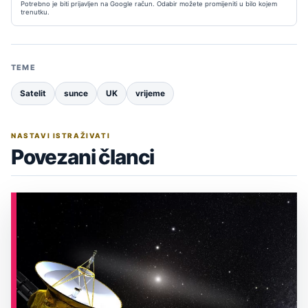
Potrebno je biti prijavljen na Google račun. Odabir možete promijeniti u bilo kojem
trenutku.
TEME
Satelit
sunce
UK
vrijeme
NASTAVI ISTRAŽIVATI
Povezani članci