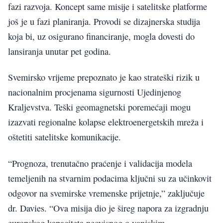
fazi razvoja. Koncept same misije i satelitske platforme
još je u fazi planiranja. Provodi se dizajnerska studija
koja bi, uz osigurano financiranje, mogla dovesti do
lansiranja unutar pet godina.
Svemirsko vrijeme prepoznato je kao strateški rizik u
nacionalnim procjenama sigurnosti Ujedinjenog
Kraljevstva. Teški geomagnetski poremećaji mogu
izazvati regionalne kolapse elektroenergetskih mreža i
oštetiti satelitske komunikacije.
“Prognoza, trenutačno praćenje i validacija modela
temeljenih na stvarnim podacima ključni su za učinkovit
odgovor na svemirske vremenske prijetnje,” zaključuje
dr. Davies. “Ova misija dio je šireg napora za izgradnju
europskog kapaciteta neovisnog o vanjskim