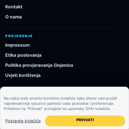
Kontakt
O nama
POVJERENJE
Impressum
Etika poslovanja
Politika provjeravanja činjenica
Uvjeti korištenja
Na našoj web stranici koristimo kolačiće kako bismo vam pružili
© 2026 Kozmos.hr. Sva prava pridržana.
najrelevantnije iskustvo pamteći vaše postavke i preferencije.
Pritiskom na "Prihvati" pristajete na upotrebu SVIH kolačića.
Svemir, znanost, tehnologija i velike ideje za znatiželjne
čitatelje.
PRIHVATI
Postavke kolačića