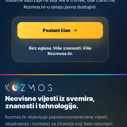
dodatne sadržaje na Buy Me a Coffee, dok članci na
Kozmos.hr-u ostaju javno dostupni.
Postani član
Bez oglasa. Više znanosti. Više
Kozmosa.hr.
Podnožje stranice
Neovisne vijesti iz svemira,
znanosti i tehnologije.
Kozmos.hr objavljuje popularnoznanstvene vijesti,
objašnjenja i kontekst za čitatelje koji žele razumjeti