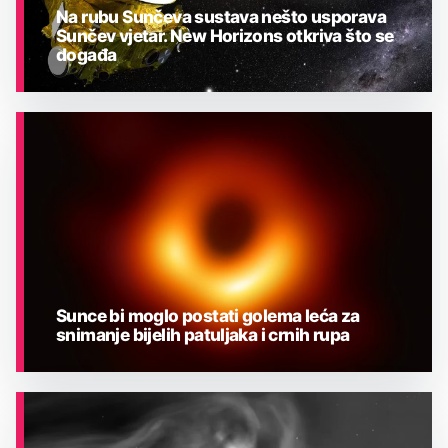
Na rubu Sunčeva sustava nešto usporava
Sunčev vjetar. New Horizons otkriva što se
događa
ASTRONOMIJA
Sunce bi moglo postati golema leća za
snimanje bijelih patuljaka i crnih rupa
ASTRONOMIJA