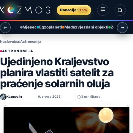
Preskoči na sadržaj
Donacije:
11%
Otvori izbornik
Otvori pretragu
Mjesec
Egzoplaneti
Međuzvjezdani objekti
Zemlja i ok
Naslovnica
Astronomija
ASTRONOMIJA
Ujedinjeno Kraljevstvo
planira vlastiti satelit za
praćenje solarnih oluja
Kozmos.hr
9. srpnja 2025.
3 min čitanja