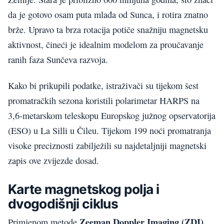
da je gotovo osam puta mlađa od Sunca, i rotira znatno
brže. Upravo ta brza rotacija potiče snažniju magnetsku
aktivnost, čineći je idealnim modelom za proučavanje
ranih faza Sunčeva razvoja.
Kako bi prikupili podatke, istraživači su tijekom šest
promatračkih sezona koristili polarimetar HARPS na
3,6-metarskom teleskopu Europskog južnog opservatorija
(ESO) u La Silli u Čileu. Tijekom 199 noći promatranja
visoke preciznosti zabilježili su najdetaljniji magnetski
zapis ove zvijezde dosad.
Karte magnetskog polja i
dvogodišnji ciklus
Zeeman Doppler Imaging (ZDI)
Primjenom metode
,