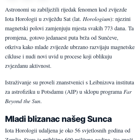
Astronomi su zabilježili rijedak fenomen kod zvijezde
Horologium
Iota Horologii u zviježđu Sat (lat.
): njezini
magnetski polovi zamjenjuju mjesta svakih 773 dana. Ta
promjena, gotovo jedanaest puta brža od Sunčeve,
otkriva kako mlade zvijezde ubrzano razvijaju magnetske
cikluse i nudi novi uvid u procese koji oblikuju
zvjezdanu aktivnost.
Istraživanje su proveli znanstvenici s Leibnizova instituta
Far
za astrofiziku u Potsdamu (AIP) u sklopu programa
Beyond the Sun
.
Mladi blizanac našeg Sunca
Iota Horologii udaljena je oko 56 svjetlosnih godina od
Zemlje. Stara je približno 600 milijuna godina, što znači