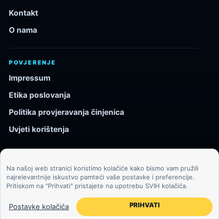
Kontakt
O nama
POVJERENJE
Impressum
Etika poslovanja
Politika provjeravanja činjenica
Uvjeti korištenja
Na našoj web stranici koristimo kolačiće kako bismo vam pružili
© 2026 Kozmos.hr. Sva prava pridržana.
najrelevantnije iskustvo pamteći vaše postavke i preferencije.
Pritiskom na "Prihvati" pristajete na upotrebu SVIH kolačića.
Svemir, znanost, tehnologija i velike ideje za znatiželjne
čitatelje.
PRIHVATI
Postavke kolačića