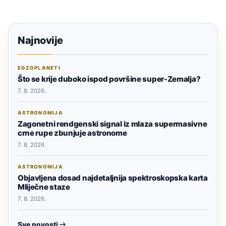
Najnovije
EGZOPLANETI
Što se krije duboko ispod površine super-Zemalja?
7. 8. 2026.
ASTRONOMIJA
Zagonetni rendgenski signal iz mlaza supermasivne
crne rupe zbunjuje astronome
7. 8. 2026.
ASTRONOMIJA
Objavljena dosad najdetaljnija spektroskopska karta
Mliječne staze
7. 8. 2026.
Sve novosti