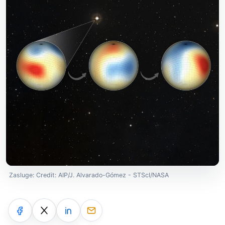
Zasluge: Credit: AIP/J. Alvarado-Gómez - STScI/NASA