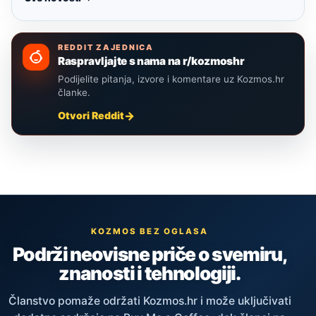
REDDIT ZAJEDNICA
Raspravljajte s nama na r/kozmoshr
Podijelite pitanja, izvore i komentare uz Kozmos.hr
članke.
Otvori Reddit
KOZMOS BEZ OGLASA
Podrži neovisne priče o svemiru,
znanosti i tehnologiji.
Članstvo pomaže održati Kozmos.hr i može uključivati