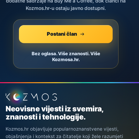
dodatne sadržaje na Buy Me a Coffee, dok članci na
Kozmos.hr-u ostaju javno dostupni.
Postani član
Bez oglasa. Više znanosti. Više
Kozmosa.hr.
Podnožje stranice
Neovisne vijesti iz svemira,
znanosti i tehnologije.
Kozmos.hr objavljuje popularnoznanstvene vijesti,
objašnjenja i kontekst za čitatelje koji žele razumjeti