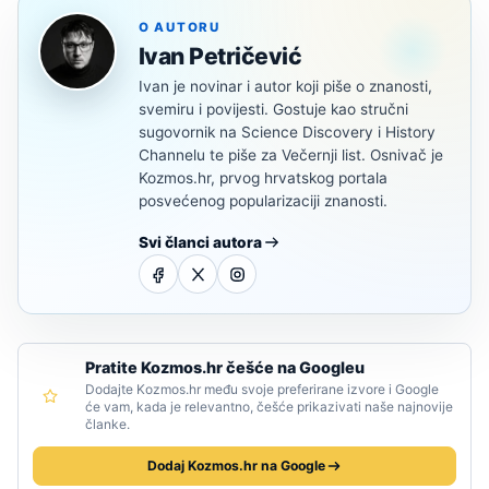
O AUTORU
Ivan Petričević
Ivan je novinar i autor koji piše o znanosti,
svemiru i povijesti. Gostuje kao stručni
sugovornik na Science Discovery i History
Channelu te piše za Večernji list. Osnivač je
Kozmos.hr, prvog hrvatskog portala
posvećenog popularizaciji znanosti.
Svi članci autora
Pratite Kozmos.hr češće na Googleu
Dodajte Kozmos.hr među svoje preferirane izvore i Google
će vam, kada je relevantno, češće prikazivati naše najnovije
članke.
Dodaj Kozmos.hr na Google