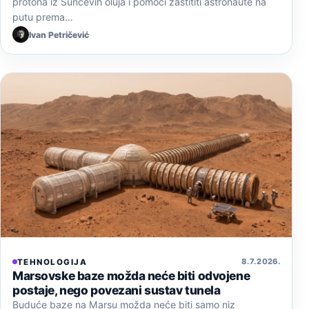
protona iz Sunčevih oluja i pomoći zaštititi astronaute na
putu prema…
Ivan Petričević
8. 7. 2026.
TEHNOLOGIJA
Marsovske baze možda neće biti odvojene
postaje, nego povezani sustav tunela
Buduće baze na Marsu možda neće biti samo niz