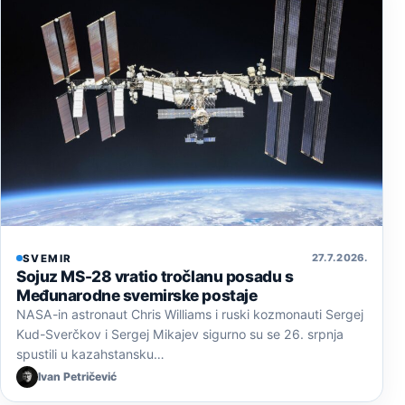
27. 7. 2026.
SVEMIR
Sojuz MS-28 vratio tročlanu posadu s
Međunarodne svemirske postaje
NASA-in astronaut Chris Williams i ruski kozmonauti Sergej
Kud-Sverčkov i Sergej Mikajev sigurno su se 26. srpnja
spustili u kazahstansku…
Ivan Petričević