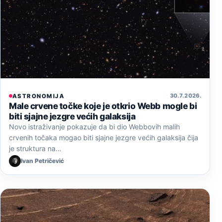
30. 7. 2026.
ASTRONOMIJA
Male crvene točke koje je otkrio Webb mogle bi
biti sjajne jezgre većih galaksija
Novo istraživanje pokazuje da bi dio Webbovih malih
crvenih točaka mogao biti sjajne jezgre većih galaksija čija
je struktura na…
Ivan Petričević