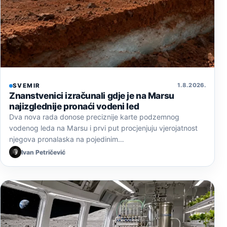
1. 8. 2026.
SVEMIR
Znanstvenici izračunali gdje je na Marsu
najizglednije pronaći vodeni led
Dva nova rada donose preciznije karte podzemnog
vodenog leda na Marsu i prvi put procjenjuju vjerojatnost
njegova pronalaska na pojedinim…
Ivan Petričević