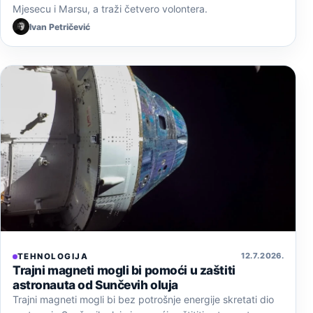
Mjesecu i Marsu, a traži četvero volontera.
Ivan Petričević
12. 7. 2026.
TEHNOLOGIJA
Trajni magneti mogli bi pomoći u zaštiti
astronauta od Sunčevih oluja
Trajni magneti mogli bi bez potrošnje energije skretati dio