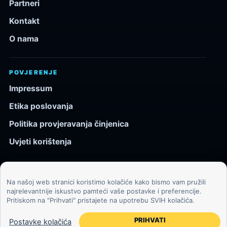
Partneri
Kontakt
O nama
POVJERENJE
Impressum
Etika poslovanja
Politika provjeravanja činjenica
Uvjeti korištenja
Na našoj web stranici koristimo kolačiće kako bismo vam pružili
© 2026 Kozmos.hr. Sva prava pridržana.
najrelevantnije iskustvo pamteći vaše postavke i preferencije.
Pritiskom na "Prihvati" pristajete na upotrebu SVIH kolačića.
Svemir, znanost, tehnologija i velike ideje za znatiželjne
čitatelje.
PRIHVATI
Postavke kolačića