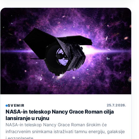
25. 7. 2026.
SVEMIR
NASA-in teleskop Nancy Grace Roman cilja
lansiranje u rujnu
NASA-in teleskop Nancy Grace Roman širokim će
infracrvenim snimkama istraživati tamnu energiju, galaksije
i egzoplanete.