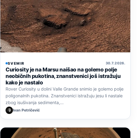
30. 7. 2026.
SVEMIR
Curiosity je na Marsu naišao na golemo polje
neobičnih pukotina, znanstvenici još istražuju
kako je nastalo
Rover Curiosity u dolini Valle Grande snimio je golemo polje
poligonalnih pukotina. Znanstvenici istražuju jesu li nastale
zbog isušivanja sedimenta,…
Ivan Petričević