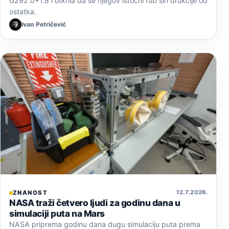
G292.0+1.8 i otkrila da se njegov istočni rub širi drukčije od
ostatka.
Ivan Petričević
12. 7. 2026.
ZNANOST
NASA traži četvero ljudi za godinu dana u
simulaciji puta na Mars
NASA priprema godinu dana dugu simulaciju puta prema