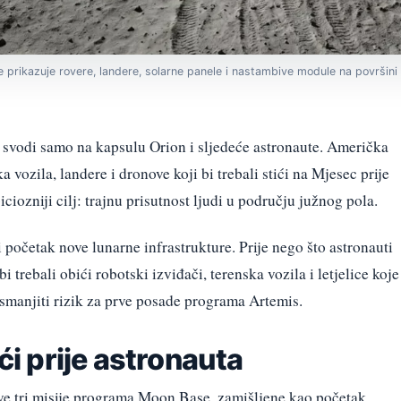
rikazuje rovere, landere, solarne panele i nastambive module na površini
svodi samo na kapsulu Orion i sljedeće astronaute. Američka
 vozila, landere i dronove koji bi trebali stići na Mjesec prije
iozniji cilj: trajnu prisutnost ljudi u području južnog pola.
 početak nove lunarne infrastrukture. Prije nego što astronauti
trebali obići robotski izviđači, terenska vozila i letjelice koje
i smanjiti rizik za prve posade programa Artemis.
ići prije astronauta
ve tri misije programa Moon Base, zamišljene kao početak