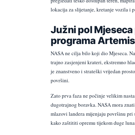
pregledati teško dostupan teren, mapir
lokacija za slijetanje, kretanje vozila i
Južni pol Mjeseca 
programa Artemi
NASA ne cilja bilo koji dio Mjeseca. Na
trajno zasjenjeni krateri, ekstremno hla
je znanstveno i strateški vrijedan prosto
površini.
Zato prva faza ne počinje velikim nas
dugotrajnog boravka. NASA mora znati 
mlazovi landera mijenjaju površinu pri s
kako zaštititi opremu tijekom duge luna