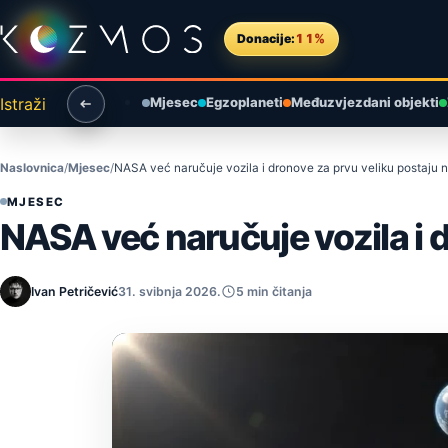
Preskoči na sadržaj
Donacije:
11%
Istraži
Mjesec
Egzoplaneti
Međuzvjezdani objekti
Naslovnica
Mjesec
NASA već naručuje vozila i dronove za prvu veliku postaju
MJESEC
NASA već naručuje vozila i 
Ivan Petričević
31. svibnja 2026.
5 min čitanja