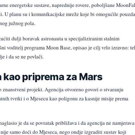
earne energetske sustave, naprednije rovere, poboljšane MoonFal
di. U planu su i komunikacijske mreže koje bi omogućile pouzd
nog južnog pola.
ućiti dulji boravak astronauta u specijaliziranim stalnim
ni voditelj programa Moon Base, opisao je cilj vrlo izravno: te
e i da se ne povlači.
 kao priprema za Mars
 znanstveni projekt. Agencija otvoreno govori o stvaranju
tnih tvrtki i o Mjesecu kao poligonu za kasnije misije prema
glasio je da se povratak približava i da agencija ne namjerava
 nije samo doći do Mjeseca, nego ondje izgraditi sustav koji