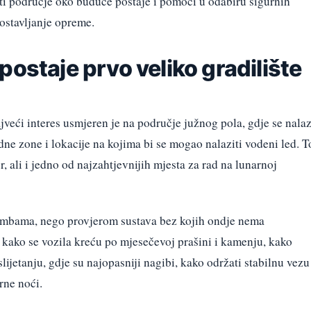
ati područje oko buduće postaje i pomoći u odabiru sigurnih
 postavljanje opreme.
postaje prvo veliko gradilište
s
jveći interes usmjeren je na područje južnog pola, gdje se nala
dne zone i lokacije na kojima bi se mogao nalaziti vodeni led. T
r, ali i jedno od najzahtjevnijih mjesta za rad na lunarnoj
tambama, nego provjerom sustava bez kojih ondje nema
kako se vozila kreću po mjesečevoj prašini i kamenju, kako
lijetanju, gdje su najopasniji nagibi, kako održati stabilnu vezu
rne noći.