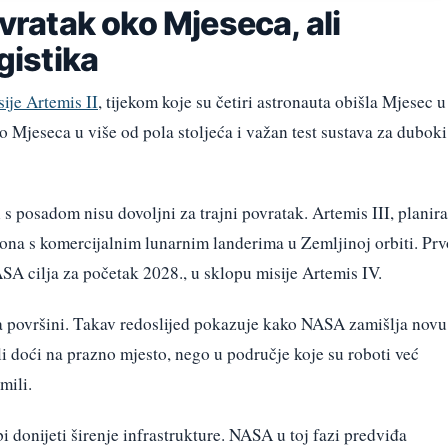
ovratak oko Mjeseca, ali
ogistika
sije Artemis II
, tijekom koje su četiri astronauta obišla Mjesec u
oko Mjeseca u više od pola stoljeća i važan test sustava za duboki
 posadom nisu dovoljni za trajni povratak. Artemis III, planir
riona s komercijalnim lunarnim landerima u Zemljinoj orbiti. Prv
SA cilja za početak 2028., u sklopu misije Artemis IV.
na površini. Takav redoslijed pokazuje kako NASA zamišlja novu
ali doći na prazno mjesto, nego u područje koje su roboti već
mili.
i donijeti širenje infrastrukture. NASA u toj fazi predviđa