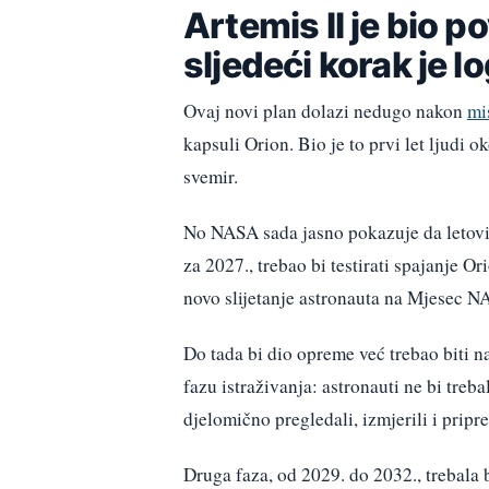
Artemis II je bio p
sljedeći korak je l
Ovaj novi plan dolazi nedugo nakon
mi
kapsuli Orion. Bio je to prvi let ljudi 
svemir.
No NASA sada jasno pokazuje da letovi s
za 2027., trebao bi testirati spajanje O
novo slijetanje astronauta na Mjesec NA
Do tada bi dio opreme već trebao biti 
fazu istraživanja: astronauti ne bi treb
djelomično pregledali, izmjerili i pripre
Druga faza, od 2029. do 2032., trebala b