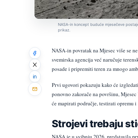
NASA-in koncept buduće mjesečeve postaje p
prikaz.
NASA-in povratak na Mjesec više se ne 
svemirska agencija već naručuje terenska
posade i pripremiti teren za mnogo ambic
Prvi ugovori pokazuju kako će izgledati
ponovno zakorače na površinu, Mjesec bi 
će mapirati područje, testirati opremu 
Strojevi trebaju st
NASA je u svibnju 2026. predstavila pr