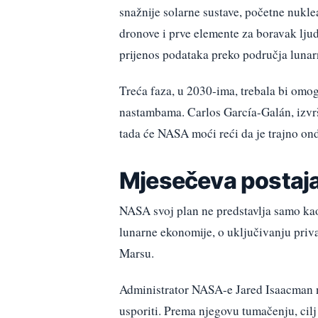
snažnije solarne sustave, početne nukl
dronove i prve elemente za boravak lju
prijenos podataka preko područja lunar
Treća faza, u 2030-ima, trebala bi omog
nastambama. Carlos García-Galán, izvrš
tada će NASA moći reći da je trajno ondj
Mjesečeva postaja
NASA svoj plan ne predstavlja samo kao
lunarne ekonomije, o uključivanju priva
Marsu.
Administrator NASA-e Jared Isaacman na
usporiti. Prema njegovu tumačenju, cilj