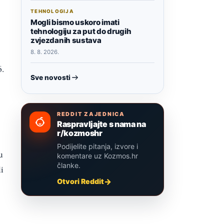
TEHNOLOGIJA
Mogli bismo uskoro imati
tehnologiju za put do drugih
zvjezdanih sustava
8. 8. 2026.
6.
Sve novosti
REDDIT ZAJEDNICA
Raspravljajte s nama na
r/kozmoshr
Podijelite pitanja, izvore i
u
komentare uz Kozmos.hr
članke.
i
Otvori Reddit