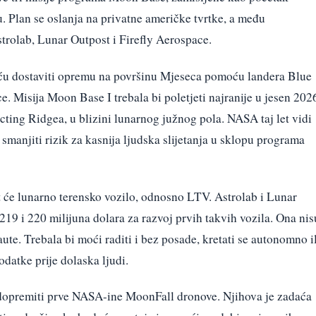
. Plan se oslanja na privatne američke tvrtke, a među
trolab, Lunar Outpost i Firefly Aerospace.
aću dostaviti opremu na površinu Mjeseca pomoću landera Blue
 Misija Moon Base I trebala bi poletjeti najranije u jesen 202
cting Ridgea, u blizini lunarnog južnog pola. NASA taj let vidi
 smanjiti rizik za kasnija ljudska slijetanja u sklopu programa
it će lunarno terensko vozilo, odnosno LTV. Astrolab i Lunar
219 i 220 milijuna dolara za razvoj prvih takvih vozila. Ona nis
te. Trebala bi moći raditi i bez posade, kretati se autonomno il
odatke prije dolaska ljudi.
 dopremiti prve NASA-ine MoonFall dronove. Njihova je zadaća