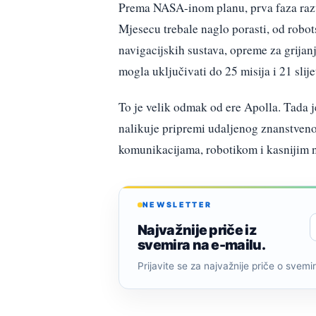
Prema NASA-inom planu, prva faza razvo
Mjesecu trebale naglo porasti, od robot
navigacijskih sustava, opreme za grijan
mogla uključivati do 25 misija i 21 slije
To je velik odmak od ere Apolla. Tada j
nalikuje pripremi udaljenog znanstveno
komunikacijama, robotikom i kasnijim
NEWSLETTER
Najvažnije priče iz
svemira na e-mailu.
Prijavite se za najvažnije priče o svemiru