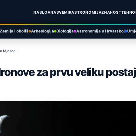
NASLOVNA
SVEMIR
ASTRONOMIJA
ZNANOST
TEHNO
Zemlja i okoliš
Arheologija
Biologija
Astronomija u Hrvatskoj
Umje
 na Mjesecu
dronove za prvu veliku posta