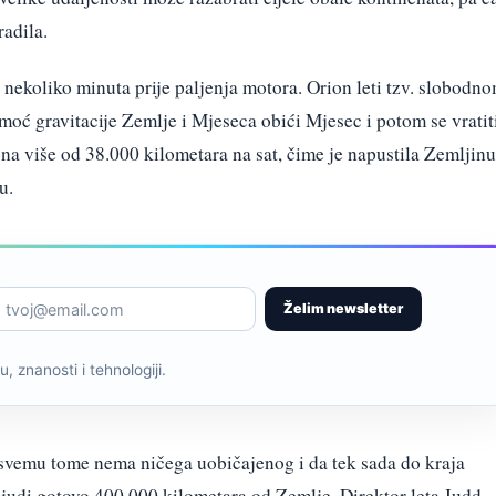
radila.
nekoliko minuta prije paljenja motora. Orion leti tzv. slobodn
oć gravitacije Zemlje i Mjeseca obići Mjesec i potom se vratit
na više od 38.000 kilometara na sat, čime je napustila Zemljinu
u.
Želim newsletter
, znanosti i tehnologiji.
vemu tome nema ničega uobičajenog i da tek sada do kraja
ljudi gotovo 400.000 kilometara od Zemlje. Direktor leta Judd