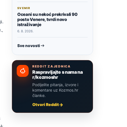
SVEMIR
Oceani su nekoć prekrivali 90
posto Venere, tvrdi novo
i.
istraživanje
.,
6. 8. 2026.
Sve novosti
REDDIT ZAJEDNICA
Raspravljajte s nama na
r/kozmoshr
Podijelite pitanja, izvore i
komentare uz Kozmos.hr
članke.
Otvori Reddit
u
ak