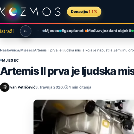
Preskoči na sadržaj
Donacije:
11%
Istraži
Mjesec
Egzoplaneti
Međuzvjezdani objekti
Naslovnica
Mjesec
Artemis II prva je ljudska misija koja je napustila Zemljinu or
MJESEC
Artemis II prva je ljudska mi
Ivan Petričević
3. travnja 2026.
4 min čitanja