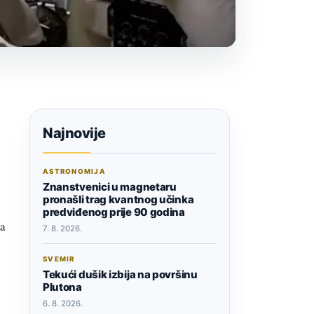
Najnovije
ASTRONOMIJA
Znanstvenici u magnetaru
pronašli trag kvantnog učinka
predviđenog prije 90 godina
ma
7. 8. 2026.
SVEMIR
Tekući dušik izbija na površinu
Plutona
6. 8. 2026.