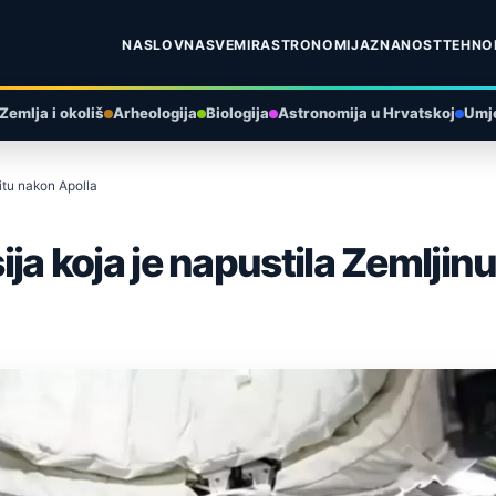
NASLOVNA
SVEMIR
ASTRONOMIJA
ZNANOST
TEHNO
Zemlja i okoliš
Arheologija
Biologija
Astronomija u Hrvatskoj
Umje
bitu nakon Apolla
sija koja je napustila Zemlji