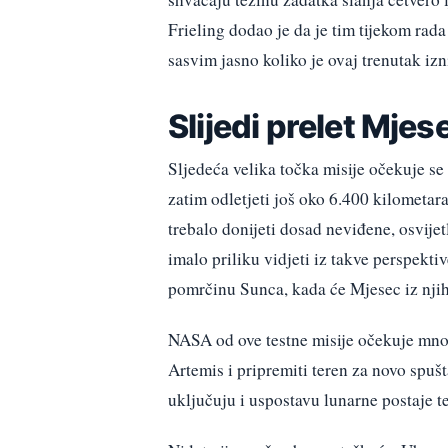
Frieling dodao je da je tim tijekom rada
sasvim jasno koliko je ovaj trenutak iz
Slijedi prelet Mjes
Sljedeća velika točka misije očekuje se
zatim odletjeti još oko 6.400 kilometar
trebalo donijeti dosad neviđene, osvije
imalo priliku vidjeti iz takve perspektiv
pomrčinu Sunca, kada će Mjesec iz njih
NASA od ove testne misije očekuje mnog
Artemis i pripremiti teren za novo spuš
uključuju i uspostavu lunarne postaje te