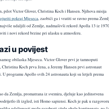
 pilot Victor Glover, Christina Koch i Hansen. Njihova misija
ojuriti pokraj Mjeseca
, zaobići ga i vratiti se ravno prema Zemlj
se najviše udaljili od Zemlje, nadmašivši rekord Apolla 13 iz 1970
aviti i novi rekord brzine pri ulasku u atmosferu.
azi u povijest
je samog obilaska Mjeseca. Victor Glover prvi je tamnoputi
, Christina Koch prva žena, a Jeremy Hansen prvi astronaut
i. U programu Apollo svih 24 astronauta koji su letjeli prema
ao da Zemlja, promatrana iz svemira, djeluje kao jedinstvena
 podrijetlo ili izgled, isti Homo sapiensi. Koch je pak u razgovor
velike udaljenosti može razabrati cijele obale kontinenata, pa č