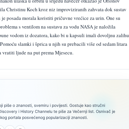
 nakon ulaska u orbitu u srijedu navečer otkazao je Orionov
odila Christinu Koch kroz niz improviziranih zahvata dok sustav
e posada morala koristiti pričuvne vrećice za urin. One su
problema s ventilom na sustavu za vodu NASA je naložila
pune vodom iz dozatora, kako bi u kapsuli imali dovoljnu zalihu
Pomoću slamki i šprica u njih su prebacili više od sedam litara
a vratiti ljude na put prema Mjesecu.
oji piše o znanosti, svemiru i povijesti. Gostuje kao stručni
scovery i History Channelu te piše za Večernji list. Osnivač je
kog portala posvećenog popularizaciji znanosti.