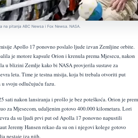
ara na pitanja ABC Newsa i Fox Newsa. NASA.
misije Apollo 17 ponovno poslalo ljude izvan Zemljine orbite.
palila je motore kapsule Orion i krenula prema Mjesecu, nakon
vela u blizini Zemlje kako bi NASA provjerila sustave za
ra leta. Time je testna misija, koja bi trebala otvoriti put
 u svoju odlučujuću fazu.
25 sati nakon lansiranja i prošlo je bez poteškoća. Orion je pre
enuo za Mjesecom, udaljenim gotovo 400.000 kilometara. Lori
vra da su ljudi prvi put od Apolla 17 ponovno napustili
naut Jeremy Hansen rekao da su on i njegovi kolege gotovo
ja nestaje iza njih.