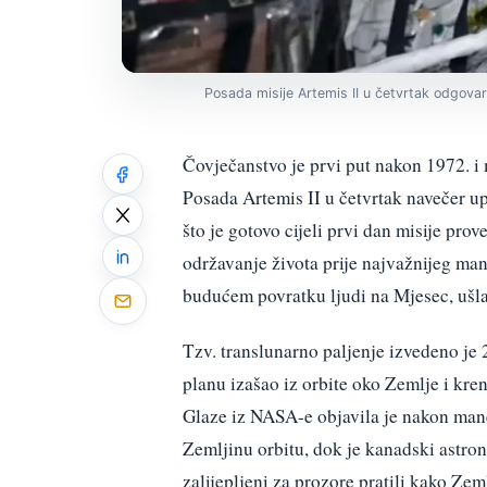
Posada misije Artemis II u četvrtak odgov
Čovječanstvo je prvi put nakon 1972. i 
Posada Artemis II u četvrtak navečer u
što je gotovo cijeli prvi dan misije pro
održavanje života prije najvažnijeg manev
budućem povratku ljudi na Mjesec, ušla
Tzv. translunarno paljenje izvedeno je 
planu izašao iz orbite oko Zemlje i kr
Glaze iz NASA-e objavila je nakon mane
Zemljinu orbitu, dok je kanadski astro
zalijepljeni za prozore pratili kako Zeml