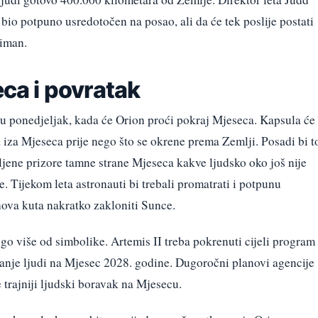
 bio potpuno usredotočen na posao, ali da će tek poslije postati
niman.
eca i povratak
 u ponedjeljak, kada će Orion proći pokraj Mjeseca. Kapsula će
a iza Mjeseca prije nego što se okrene prema Zemlji. Posadi bi t
tljene prizore tamne strane Mjeseca kakve ljudsko oko još nije
e. Tijekom leta astronauti bi trebali promatrati i potpunu
ova kuta nakratko zakloniti Sunce.
o više od simbolike. Artemis II treba pokrenuti cijeli program
tanje ljudi na Mjesec 2028. godine. Dugoročni planovi agencije
 trajniji ljudski boravak na Mjesecu.