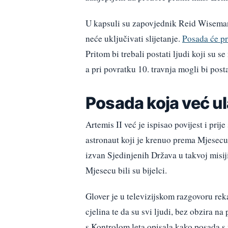
U kapsuli su zapovjednik Reid Wiseman,
neće uključivati slijetanje.
Posada će pr
Pritom bi trebali postati ljudi koji su 
a pri povratku 10. travnja mogli bi post
Posada koja već ul
Artemis II već je ispisao povijest i pri
astronaut koji je krenuo prema Mjesecu
izvan Sjedinjenih Država u takvoj misij
Mjesecu bili su bijelci.
Glover je u televizijskom razgovoru rek
cjelina te da su svi ljudi, bez obzira na
s Kontrolom leta opisala kako posada s 