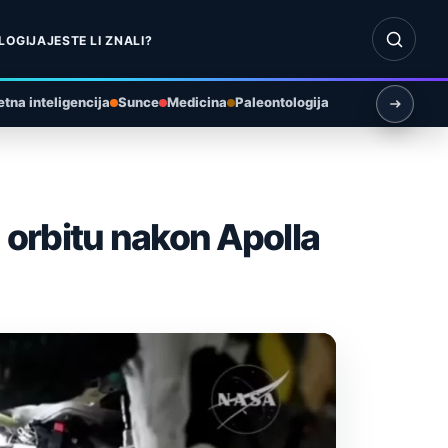
Otvori pr
LOGIJA
JESTE LI ZNALI?
tna inteligencija
Sunce
Medicina
Paleontologija
nu orbitu nakon Apolla