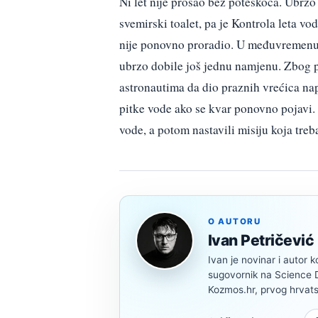
Ni let nije prošao bez poteškoća. Ubrzo
svemirski toalet, pa je Kontrola leta v
nije ponovno proradio. U međuvremenu j
ubrzo dobile još jednu namjenu. Zbog 
astronautima da dio praznih vrećica na
pitke vode ako se kvar ponovno pojavi. 
vode, a potom nastavili misiju koja treb
O AUTORU
Ivan Petričević
Ivan je novinar i autor k
sugovornik na Science Di
Kozmos.hr, prvog hrvats