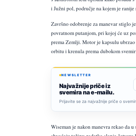
i Južni pol, područje na kojem je ranije 
Završno odobrenje za manevar stiglo je 
povratnom putanjom, pri kojoj će uz pom
prema Zemlji. Motor je kapsulu ubrzao 
orbitu i krenula prema dubokom svemir
NEWSLETTER
Najvažnije priče iz
svemira na e-mailu.
Prijavite se za najvažnije priče o svemiru
Wiseman je nakon manevra rekao da u s
shvaćaju težinu zadatka slanja četvero 