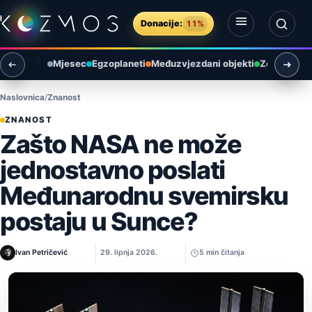
Preskoči na sadržaj
Donacije:
11%
Otvori izbornik
Otvori pretragu
Mjesec
Egzoplaneti
Međuzvjezdani objekti
Zemlja i ok
Naslovnica
Znanost
ZNANOST
Zašto NASA ne može
jednostavno poslati
Međunarodnu svemirsku
postaju u Sunce?
Ivan Petričević
29. lipnja 2026.
5 min čitanja