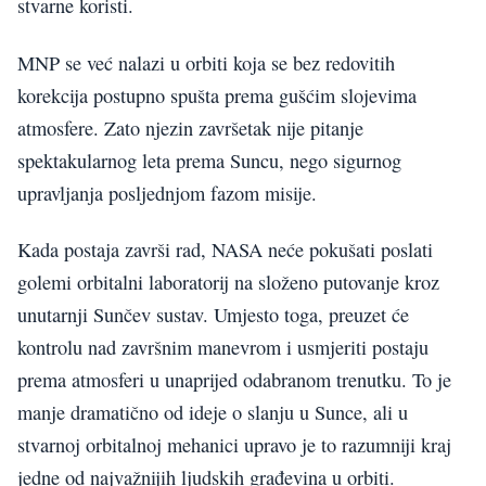
stvarne koristi.
MNP se već nalazi u orbiti koja se bez redovitih
korekcija postupno spušta prema gušćim slojevima
atmosfere. Zato njezin završetak nije pitanje
spektakularnog leta prema Suncu, nego sigurnog
upravljanja posljednjom fazom misije.
Kada postaja završi rad, NASA neće pokušati poslati
golemi orbitalni laboratorij na složeno putovanje kroz
unutarnji Sunčev sustav. Umjesto toga, preuzet će
kontrolu nad završnim manevrom i usmjeriti postaju
prema atmosferi u unaprijed odabranom trenutku. To je
manje dramatično od ideje o slanju u Sunce, ali u
stvarnoj orbitalnoj mehanici upravo je to razumniji kraj
jedne od najvažnijih ljudskih građevina u orbiti.