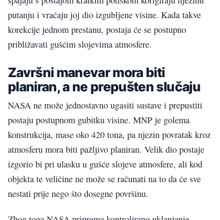
spajaju s postajom kratkim potiskom korigiraju njezinu
putanju i vraćaju joj dio izgubljene visine. Kada takve
korekcije jednom prestanu, postaja će se postupno
približavati gušćim slojevima atmosfere.
Završni manevar mora biti
planiran, a ne prepušten slučaju
NASA ne može jednostavno ugasiti sustave i prepustiti
postaju postupnom gubitku visine. MNP je golema
konstrukcija, mase oko 420 tona, pa njezin povratak kroz
atmosferu mora biti pažljivo planiran. Velik dio postaje
izgorio bi pri ulasku u gušće slojeve atmosfere, ali kod
objekta te veličine ne može se računati na to da će sve
nestati prije nego što dosegne površinu.
Zbog toga NASA priprema kontrolirano uklanjanje