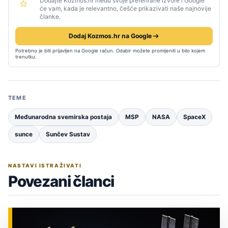
Dodajte Kozmos.hr među svoje preferirane izvore i Google
će vam, kada je relevantno, češće prikazivati naše najnovije
članke.
Dodaj Kozmos.hr na Google
Potrebno je biti prijavljen na Google račun. Odabir možete promijeniti u bilo kojem
trenutku.
TEME
Međunarodna svemirska postaja
MSP
NASA
SpaceX
sunce
Sunčev Sustav
NASTAVI ISTRAŽIVATI
Povezani članci