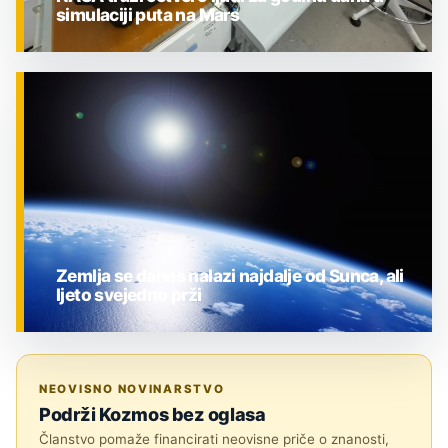
simulaciji puta na Mars
ZNANOST
Zemlja se danas nalazi najdalje od Sunca, ali
ljeto svejedno prži
ZNANOST
NEOVISNO NOVINARSTVO
Podrži Kozmos bez oglasa
Članstvo pomaže financirati neovisne priče o znanosti,