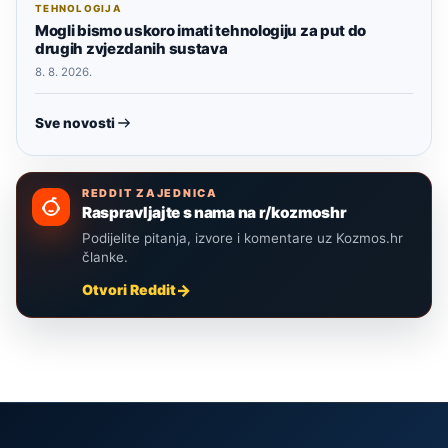
TEHNOLOGIJA
Mogli bismo uskoro imati tehnologiju za put do
drugih zvjezdanih sustava
8. 8. 2026.
Sve novosti
REDDIT ZAJEDNICA
Raspravljajte s nama na r/kozmoshr
Podijelite pitanja, izvore i komentare uz Kozmos.hr
članke.
Otvori Reddit