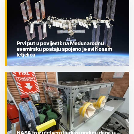
Prvi put u povijesti: na Međunarodnu
svemirsku postaju spojeno je svih osam
letjelica
ZNANOST
NASA traži četvero ljudi za godinu dana u