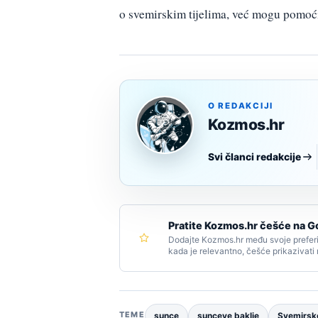
o svemirskim tijelima, već mogu pomoći
O REDAKCIJI
Kozmos.hr
Svi članci redakcije
Pratite Kozmos.hr češće na G
Dodajte Kozmos.hr među svoje preferi
kada je relevantno, češće prikazivati
TEME
sunce
sunceve baklje
Svemirsko