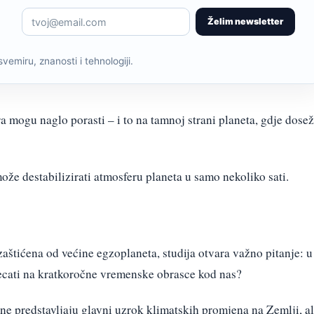
Želim newsletter
svemiru, znanosti i tehnologiji.
a mogu naglo porasti – i to na tamnoj strani planeta, gdje dose
ože destabilizirati atmosferu planeta u samo nekoliko sati.
aštićena od većine egzoplaneta, studija otvara važno pitanje: u
jecati na kratkoročne vremenske obrasce kod nas?
ne predstavljaju glavni uzrok klimatskih promjena na Zemlji, al