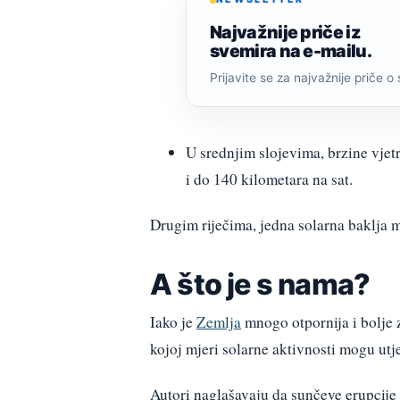
Najvažnije priče iz
svemira na e-mailu.
Prijavite se za najvažnije priče o 
U srednjim slojevima, brzine vjetr
i do 140 kilometara na sat.
Drugim riječima, jedna solarna baklja m
A što je s nama?
Iako je
Zemlja
mnogo otpornija i bolje z
kojoj mjeri solarne aktivnosti mogu ut
Autori naglašavaju da sunčeve erupcije 