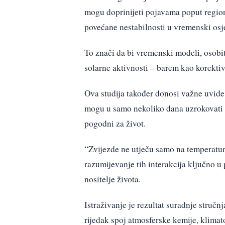
mogu doprinijeti pojavama poput region
povećane nestabilnosti u vremenski osj
To znači da bi vremenski modeli, osobito
solarne aktivnosti – barem kao korektiv
Ova studija također donosi važne uvide
mogu u samo nekoliko dana uzrokovati ka
pogodni za život.
“Zvijezde ne utječu samo na temperaturu
razumijevanje tih interakcija ključno u
nositelje života.
Istraživanje je rezultat suradnje stručnj
rijedak spoj atmosferske kemije, klimat