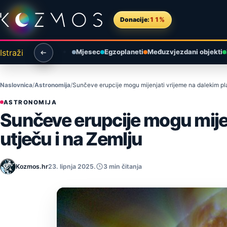
Preskoči na sadržaj
Donacije:
11%
Istraži
Mjesec
Egzoplaneti
Međuzvjezdani objekti
Naslovnica
Astronomija
Sunčeve erupcije mogu mijenjati vrijeme na dalekim pl
ASTRONOMIJA
Sunčeve erupcije mogu mijen
utječu i na Zemlju
Kozmos.hr
23. lipnja 2025.
3 min čitanja