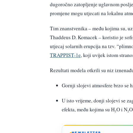
dugoročno zatopljenje uglavnom posljed
promjene mogu utjecati na lokalnu atm
Tim znanstvenika – među kojima su, uz 
Thaddeus D. Komacek – koristio je sofi
utjecaj solarnih erupcija na tzv. “plim
TRAPPIST-1e
, koji uvijek istom stran
Rezultati modela otkrili su niz iznenađ
Gornji slojevi atmosfere brzo se 
U isto vrijeme, donji slojevi se z
efekta, među kojima su H₂O i N₂O
NEWSLETTER