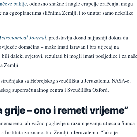
nčeve baklje
, odnosno snažne i nagle erupcije zračenja, mogu
e na egzoplanetima sličnima Zemlji, i to unutar samo nekoliko
Astronomical Journal
, predstavlja dosad najjasniji dokaz da
zvijezde domaćina – može imati izravan i brz utjecaj na
bili daleki svjetovi, rezultati bi mogli imati posljedice i za naš
a Zemlji.
 stručnjaka sa Hebrejskog sveučilišta u Jeruzalemu, NASA-e,
nskog superračunalnog centra i Sveučilišta Oxford.
grije – ono i remeti vrijeme”
anemareno, ali važno poglavlje u razumijevanju utjecaja Sunca
s Instituta za znanosti o Zemlji u Jeruzalemu. “Iako je