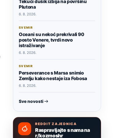
Tekući dušik izbija na površinu
Plutona
6. 8. 2026.
SVEMIR
Oceani su nekoć prekrivali 90
posto Venere, tvrdi novo
istraživanje
6. 8. 2026.
e
SVEMIR
Perseverance s Marsa snimio
Zemlju kako nestaje iza Fobosa
6. 8. 2026.
Sve novosti
REDDIT ZAJEDNICA
Raspravljajte s nama na
r/kozmoshr