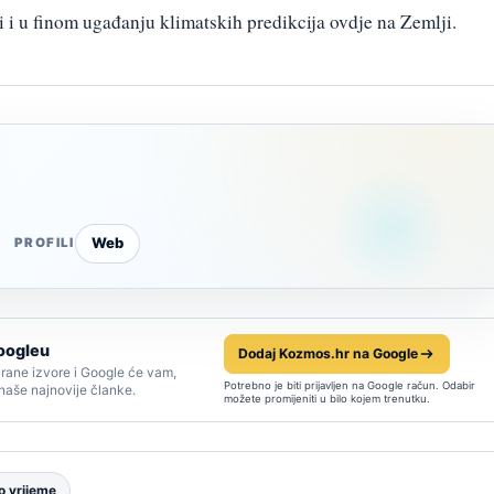
 i u finom ugađanju klimatskih predikcija ovdje na Zemlji.
Web
PROFILI
oogleu
Dodaj Kozmos.hr na Google
rane izvore i Google će vam,
Potrebno je biti prijavljen na Google račun. Odabir
 naše najnovije članke.
možete promijeniti u bilo kojem trenutku.
 vrijeme