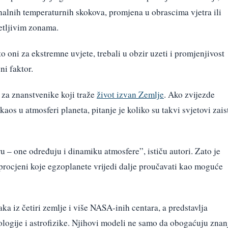
alnih temperaturnih skokova, promjena u obrascima vjetra ili
etljivim zonama.
 oni za ekstremne uvjete, trebali u obzir uzeti i promjenjivost
ni faktor.
 za znanstvenike koji traže
život izvan Zemlje
. Ako zvijezde
os u atmosferi planeta, pitanje je koliko su takvi svjetovi zais
 – one određuju i dinamiku atmosfere”, ističu autori. Zato je
 procjeni koje egzoplanete vrijedi dalje proučavati kao moguće
aka iz četiri zemlje i više NASA-inih centara, a predstavlja
ologije i astrofizike. Njihovi modeli ne samo da obogaćuju znan