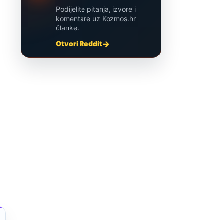
Podijelite pitanja, izvore i
komentare uz Kozmos.hr
članke.
Otvori Reddit