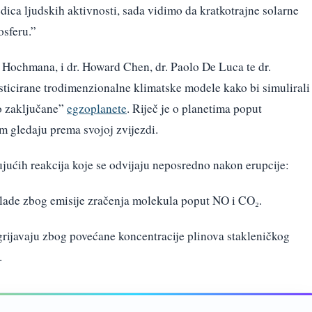
ica ljudskih aktivnosti, sada vidimo da kratkotrajne solarne
osferu.”
Hochmana, i dr. Howard Chen, dr. Paolo De Luca te dr.
sticirane trodimenzionalne klimatske modele kako bi simulirali
no zaključane”
egzoplanete
. Riječ je o planetima poput
om gledaju prema svojoj zvijezdi.
ujućih reakcija koje se odvijaju neposredno nakon erupcije:
hlade zbog emisije zračenja molekula poput NO i CO₂.
agrijavaju zbog povećane koncentracije plinova stakleničkog
.