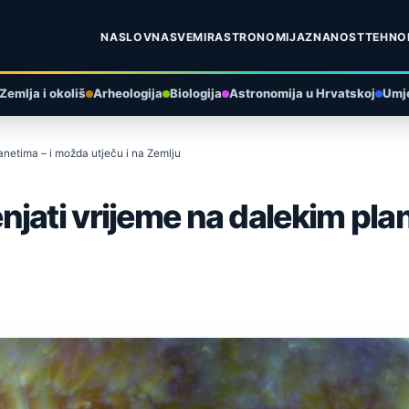
NASLOVNA
SVEMIR
ASTRONOMIJA
ZNANOST
TEHNO
Zemlja i okoliš
Arheologija
Biologija
Astronomija u Hrvatskoj
Umje
anetima – i možda utječu i na Zemlju
jati vrijeme na dalekim pla