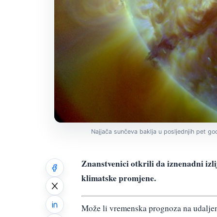
Najjača sunčeva baklja u posljednjih pet god
Znanstvenici otkrili da iznenadni izl
klimatske promjene.
Može li vremenska prognoza na udaljen