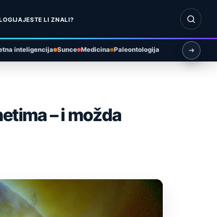
Otvori pr
LOGIJA
JESTE LI ZNALI?
tna inteligencija
Sunce
Medicina
Paleontologija
netima – i možda