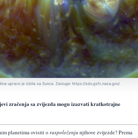
ina upravo je izbila sa Sunca. Zasluge: https://sdo.gsfc.nasa.gov/.
ijevi zračenja sa zvijezda mogu izazvati kratkotrajne
im planetima ovisiti o
raspoloženju
njihove zvijezde? Prema