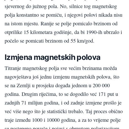
sjevernog do južnog pola. No, silnice tog magnetskog
polja konstantno se pomiču, i njegovi polovi nikada nisu
na istom mjestu. Ranije se polje pomicalo brzinom od
otprilike 15 kilometara godišnje, da bi 1990-ih ubrzalo i
počelo se pomicati brzinom od 55 km/god.
Izmjena magnetskih polova
Titranje magnetskog polja sve većim brzinama možda
nagovještava još jednu izmjenu magnetskih polova, što
se na Zemlji u prosjeku događa jednom u 200 000
godina. Drugim riječima, to se dogodilo već 171 put u
zadnjih 71 milijun godina, i od zadnje izmjene prošlo je
već više nego što je statistički trebalo. Taj proces obično
traje između 1000 i 10000 godina, a za to vrijeme polje
se postepeno povuče i pojavi s obrnutom polarizacijom,