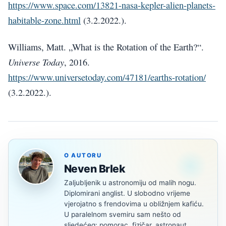
https://www.space.com/13821-nasa-kepler-alien-planets-
habitable-zone.html
(3.2.2022.).
Williams, Matt. „What is the Rotation of the Earth?“.
Universe Today
, 2016.
https://www.universetoday.com/47181/earths-rotation/
(3.2.2022.).
O AUTORU
Neven Brlek
Zaljubljenik u astronomiju od malih nogu.
Diplomirani anglist. U slobodno vrijeme
vjerojatno s frendovima u obližnjem kafiću.
U paralelnom svemiru sam nešto od
sljedećeg: pomorac, fizičar, astronaut,