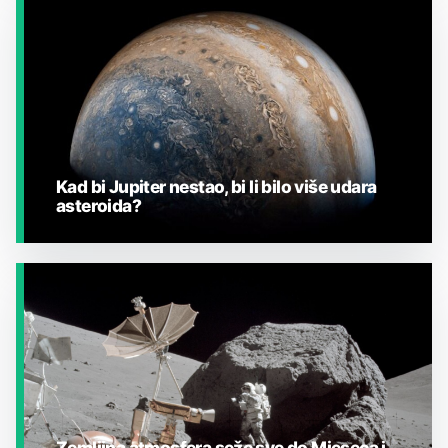
JESTE LI ZNALI?
Kad bi Jupiter nestao, bi li bilo više udara
asteroida?
JESTE LI ZNALI?
Zemljina atmosfera seže sve do Mjeseca i