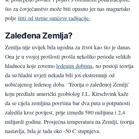
što za čovječanstvo može biti opasno jer nas magnetsko
polje
štiti od štetne sunčeve radijacije.
Zaleđena Zemlja?
Zemlja nije uvijek bila ugodna za život kao što je danas.
Ona je u svojoj prošlosti prošla nekoliko perioda velikih
hladnoća koje zovemo
ledenim dobima
, no postoji teorija
da su hladni uvjeti nekada bili još ekstremniji od
uobičajenog ledenog doba. ‘Teorija o zaleđenoj Zemlji’
koju predlaže američki geobiolog J.L. Kirschvink kaže
da se cijela zemljina površina bar dva puta u potpunosti
zaledila kroz povijest, prije između 580 milijuna i 2,4
milijardi godina. Prosječna temperatura na Zemlji, teorija
nastavlja, bila je tada oko -50 C stupnjeva.