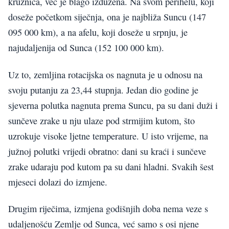
kružnica, već je blago izdužena. Na svom perihelu, koji
doseže početkom siječnja, ona je najbliža Suncu (147
095 000 km), a na afelu, koji doseže u srpnju, je
najudaljenija od Sunca (152 100 000 km).
Uz to, zemljina rotacijska os nagnuta je u odnosu na
svoju putanju za 23,44 stupnja. Jedan dio godine je
sjeverna polutka nagnuta prema Suncu, pa su dani duži i
sunčeve zrake u nju ulaze pod strmijim kutom, što
uzrokuje visoke ljetne temperature. U isto vrijeme, na
južnoj polutki vrijedi obratno: dani su kraći i sunčeve
zrake udaraju pod kutom pa su dani hladni. Svakih šest
mjeseci dolazi do izmjene.
Drugim riječima, izmjena godišnjih doba nema veze s
udaljenošću Zemlje od Sunca, već samo s osi njene