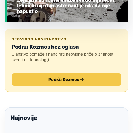
tehnički nijedan astronaut je nikada nije
napustio
JESTE LI ZNALI?
NEOVISNO NOVINARSTVO
Podrži Kozmos bez oglasa
Članstvo pomaže financirati neovisne priče o znanosti,
svemiru i tehnologiji.
Podrži Kozmos
Najnovije