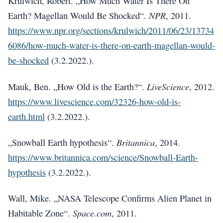
Krulwich, Robert. „How Much Water Is There On
NPR
Earth? Magellan Would Be Shocked“.
, 2011.
https://www.npr.org/sections/krulwich/2011/06/23/13734
6086/how-much-water-is-there-on-earth-magellan-would-
be-shocked
(3.2.2022.).
LiveScience
Mauk, Ben. „How Old is the Earth?“.
, 2012.
https://www.livescience.com/32326-how-old-is-
earth.html
(3.2.2022.).
Britannica
„Snowball Earth hypothesis“.
, 2014.
https://www.britannica.com/science/Snowball-Earth-
hypothesis
(3.2.2022.).
Wall, Mike. „NASA Telescope Confirms Alien Planet in
Space.com
Habitable Zone“.
, 2011.