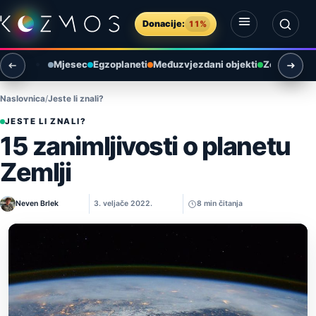
Preskoči na sadržaj
Donacije:
11%
Otvori izbornik
Otvori pretragu
Mjesec
Egzoplaneti
Međuzvjezdani objekti
Zemlja i ok
Naslovnica
Jeste li znali?
JESTE LI ZNALI?
15 zanimljivosti o planetu
Zemlji
Neven Brlek
3. veljače 2022.
8 min čitanja