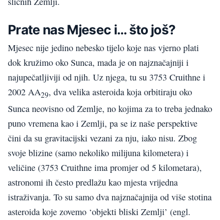
sličnih Zemlji.
Prate nas Mjesec i… što još?
Mjesec nije jedino nebesko tijelo koje nas vjerno plati
dok kružimo oko Sunca, mada je on najznačajniji i
najupečatljiviji od njih. Uz njega, tu su 3753 Cruithne i
2002 AA
, dva velika asteroida koja orbitiraju oko
29
Sunca neovisno od Zemlje, no kojima za to treba jednako
puno vremena kao i Zemlji, pa se iz naše perspektive
čini da su gravitacijski vezani za nju, iako nisu. Zbog
svoje blizine (samo nekoliko milijuna kilometera) i
veličine (3753 Cruithne ima promjer od 5 kilometara),
astronomi ih često predlažu kao mjesta vrijedna
istraživanja. To su samo dva najznačajnija od više stotina
asteroida koje zovemo ‘objekti bliski Zemlji’ (engl.