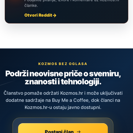
članke.
Otvori Reddit
KOZMOS BEZ OGLASA
Podrži neovisne priče o svemiru,
znanosti i tehnologiji.
Članstvo pomaže održati Kozmos.hr i može uključivati
dodatne sadržaje na Buy Me a Coffee, dok članci na
Kozmos.hr-u ostaju javno dostupni.
Postani član