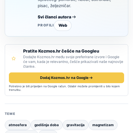
pisac, željezničar.
Svi članci autora
Web
PROFILI
Pratite Kozmos.hr češće na Googleu
Dodajte Kozmos.hr među svoje preferirane izvore i Google
će vam, kada je relevantno, češće prikazivati naše najnovije
članke.
Dodaj Kozmos.hr na Google
Potrebno je biti prijavljen na Google račun. Odabir možete promijeniti u bilo kojem
trenutku.
TEME
atmosfera
godišnja doba
gravitacija
magnetizam