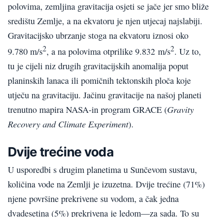
polovima, zemljina gravitacija osjeti se jače jer smo bliže
središtu Zemlje, a na ekvatoru je njen utjecaj najslabiji.
Gravitacijsko ubrzanje stoga na ekvatoru iznosi oko
2
2
9.780 m/s
, a na polovima otprilike 9.832 m/s
. Uz to,
tu je cijeli niz drugih gravitacijskih anomalija poput
planinskih lanaca ili pomičnih tektonskih ploča koje
utječu na gravitaciju. Jačinu gravitacije na našoj planeti
Gravity
trenutno mapira NASA-in program GRACE (
Recovery and Climate Experiment
).
Dvije trećine voda
U usporedbi s drugim planetima u Sunčevom sustavu,
količina vode na Zemlji je izuzetna. Dvije trećine (71%)
njene površine prekrivene su vodom, a čak jedna
dvadesetina (5%) prekrivena je ledom—za sada. To su