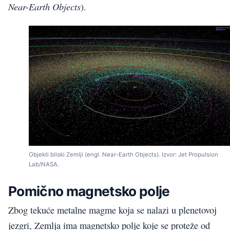
Near-Earth Objects
).
Objekti bliski Zemlji (engl. Near-Earth Objects). Izvor: Jet Propulsion
Lab/NASA.
Pomično magnetsko polje
Zbog tekuće metalne magme koja se nalazi u plenetovoj
jezgri, Zemlja ima magnetsko polje koje se proteže od