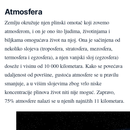
Atmosfera
Zemlju okružuje njen plinski omotač koji zovemo
atmosferom, i on je ono što ljudima, životinjama i
biljkama omogućava život na njoj. Ona je sačinjena od
nekoliko slojeva (troposfera, stratosfera, mezosfera,
termosfera i egzosfera), a njen vanjski sloj (egzosfera)
doseže i visinu od 10 000 kilometara. Kako se povećava
udaljenost od površine, gustoća atmosfere se u pravilu
smanjuje, a u višim slojevima zbog vrlo niske
koncentracije plinova život niti nije moguć. Zapravo,
75% atmosfere nalazi se u njenih najnižih 11 kilometara.