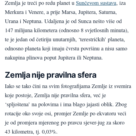
Zemlja je treći po redu planet u
Sunčevom sustavu
, iza
Merkura i Venere, a prije Marsa, Jupitera, Saturna,
Urana i Neptuna. Udaljena je od Sunca nešto više od
147 milijuna kilometera (odnosno 8 svjetlosnih minuta),
te je jedan od četiriju unutarnjih, ‘terestričkih’ planeta,
odnosno planeta koji imaju čvrstu površinu a nisu samo
nakupina plinova poput Jupitera ili Neptuna.
Zemlja nije pravilna sfera
Iako se tako čini na svim fotografijama Zemlje iz svemira
koje postoje, Zemlja nije pravilna sfera, već je
‘spljoštena’ na polovima i ima blago jajasti oblik. Zbog
rotacije oko svoje osi, promjer Zemlje po ekvatoru veći
je od promjera mjerenog po pravcu sjever-jug za skoro
43 kilometra, tj. 0,03%.