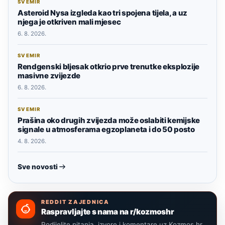
SVEMIR
Asteroid Nysa izgleda kao tri spojena tijela, a uz
njega je otkriven mali mjesec
6. 8. 2026.
SVEMIR
Rendgenski bljesak otkrio prve trenutke eksplozije
masivne zvijezde
6. 8. 2026.
SVEMIR
Prašina oko drugih zvijezda može oslabiti kemijske
signale u atmosferama egzoplaneta i do 50 posto
4. 8. 2026.
Sve novosti
REDDIT ZAJEDNICA
Raspravljajte s nama na r/kozmoshr
Podijelite pitanja, izvore i komentare uz Kozmos.hr