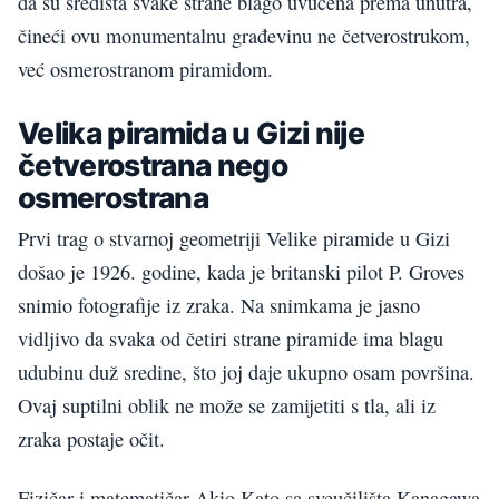
da su središta svake strane blago uvučena prema unutra,
čineći ovu monumentalnu građevinu ne četverostrukom,
već osmerostranom piramidom.
Velika piramida u Gizi nije
četverostrana nego
osmerostrana
Prvi trag o stvarnoj geometriji Velike piramide u Gizi
došao je 1926. godine, kada je britanski pilot P. Groves
snimio fotografije iz zraka. Na snimkama je jasno
vidljivo da svaka od četiri strane piramide ima blagu
udubinu duž sredine, što joj daje ukupno osam površina.
Ovaj suptilni oblik ne može se zamijetiti s tla, ali iz
zraka postaje očit.
Fizičar i matematičar Akio Kato sa sveučilišta Kanagawa