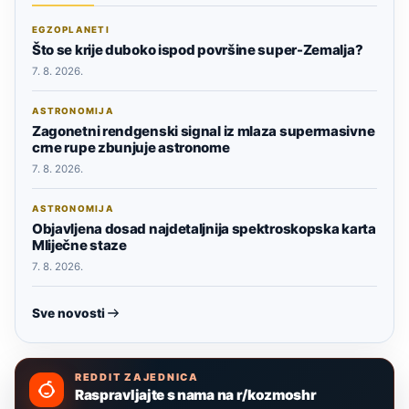
EGZOPLANETI
Što se krije duboko ispod površine super-Zemalja?
7. 8. 2026.
ASTRONOMIJA
Zagonetni rendgenski signal iz mlaza supermasivne
crne rupe zbunjuje astronome
7. 8. 2026.
ASTRONOMIJA
Objavljena dosad najdetaljnija spektroskopska karta
Mliječne staze
7. 8. 2026.
Sve novosti
REDDIT ZAJEDNICA
Raspravljajte s nama na r/kozmoshr