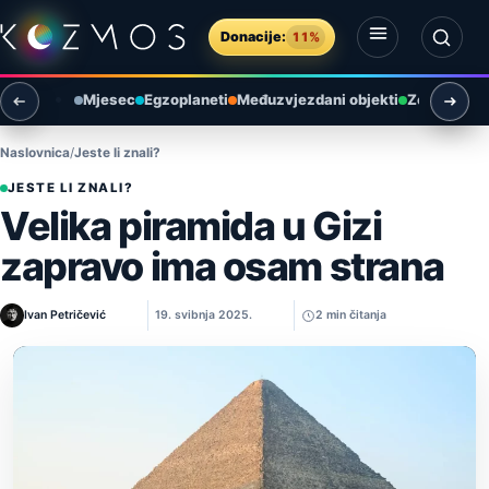
Preskoči na sadržaj
Donacije:
11%
Otvori izbornik
Otvori pretragu
Mjesec
Egzoplaneti
Međuzvjezdani objekti
Zemlja i ok
Naslovnica
Jeste li znali?
JESTE LI ZNALI?
Velika piramida u Gizi
zapravo ima osam strana
Ivan Petričević
19. svibnja 2025.
2 min čitanja