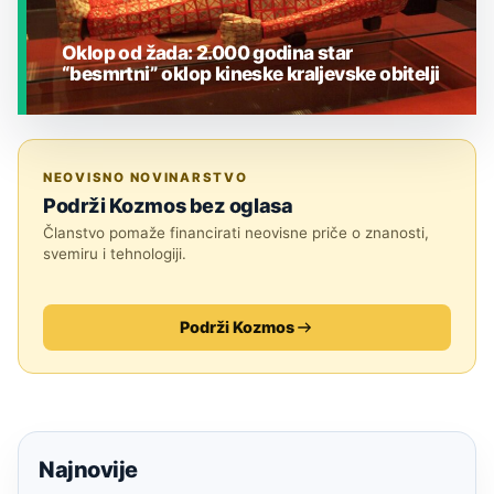
Oklop od žada: 2.000 godina star
“besmrtni” oklop kineske kraljevske obitelji
JESTE LI ZNALI?
NEOVISNO NOVINARSTVO
Podrži Kozmos bez oglasa
Članstvo pomaže financirati neovisne priče o znanosti,
svemiru i tehnologiji.
Podrži Kozmos
Najnovije