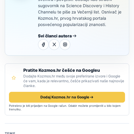
sugovornik na Science Discovery i History
Channelu te piše za Večernji list. Osnivač je
Kozmos.hr, prvog hrvatskog portala
posvećenog popularizaciji znanosti.
Svi članci autora
Pratite Kozmos.hr češće na Googleu
Dodajte Kozmos.hr među svoje preferirane izvore i Google
će vam, kada je relevantno, češće prikazivati naše najnovije
članke.
Dodaj Kozmos.hr na Google
Potrebno je biti prijavljen na Google račun. Odabir možete promijeniti u bilo kojem
trenutku.
TEME