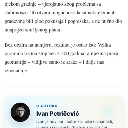
tijekom gradnje – vjerojatno zbog problema sa
stabilnošću. To otvara mogućnost da su neki elementi
građevine bili plod pokušaja i pogrešaka, a ne nužno dio
unaprijed smišljenog plana.
Bez obzira na namjeru, rezultat je ostao isti: Velika
piramida u Gizi stoji već 4.500 godina, a njezina prava
geometrija – vidljiva samo iz zraka – i dalje nas
iznenađuje.
O AUTORU
Ivan Petričević
Ivan je novinar i autor koji piše o znanosti,
svemiru i povijesti. Gostuje kao stručni