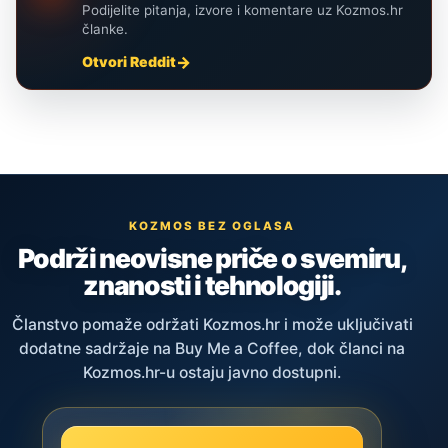
Podijelite pitanja, izvore i komentare uz Kozmos.hr
članke.
Otvori Reddit
KOZMOS BEZ OGLASA
Podrži neovisne priče o svemiru,
znanosti i tehnologiji.
Članstvo pomaže održati Kozmos.hr i može uključivati
dodatne sadržaje na Buy Me a Coffee, dok članci na
Kozmos.hr-u ostaju javno dostupni.