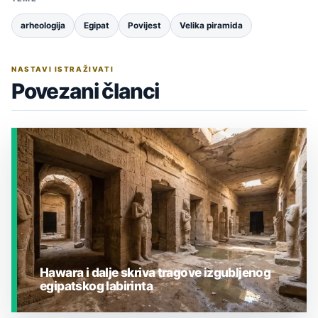
arheologija
Egipat
Povijest
Velika piramida
NASTAVI ISTRAŽIVATI
Povezani članci
Hawara i dalje skriva tragove izgubljenog
egipatskog labirinta