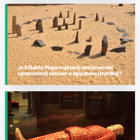
JESTE LI ZNALI?
Je li Nabta Playa najstariji astronomski
opservatorij skriven u egipatskoj pustinji?
JESTE LI ZNALI?