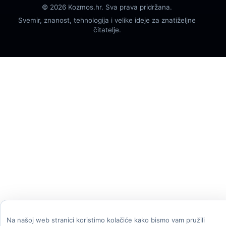
© 2026 Kozmos.hr. Sva prava pridržana.
Svemir, znanost, tehnologija i velike ideje za znatiželjne
čitatelje.
Na našoj web stranici koristimo kolačiće kako bismo vam pružili