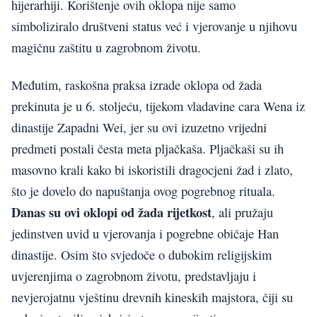
hijerarhiji. Korištenje ovih oklopa nije samo
simboliziralo društveni status već i vjerovanje u njihovu
magičnu zaštitu u zagrobnom životu.
Međutim, raskošna praksa izrade oklopa od žada
prekinuta je u 6. stoljeću, tijekom vladavine cara Wena iz
dinastije Zapadni Wei, jer su ovi izuzetno vrijedni
predmeti postali česta meta pljačkaša. Pljačkaši su ih
masovno krali kako bi iskoristili dragocjeni žad i zlato,
što je dovelo do napuštanja ovog pogrebnog rituala.
Danas su ovi oklopi od žada rijetkost
, ali pružaju
jedinstven uvid u vjerovanja i pogrebne običaje Han
dinastije. Osim što svjedoče o dubokim religijskim
uvjerenjima o zagrobnom životu, predstavljaju i
nevjerojatnu vještinu drevnih kineskih majstora, čiji su