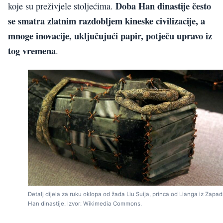
Doba Han dinastije često
koje su preživjele stoljećima.
se smatra zlatnim razdobljem kineske civilizacije, a
mnoge inovacije, uključujući papir, potječu upravo iz
tog vremena
.
Detalj dijela za ruku oklopa od žada Liu Suija, princa od Lianga iz Zapa
Han dinastije. Izvor: Wikimedia Commons.