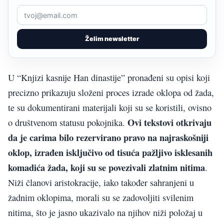
Želim newsletter
U “Knjizi kasnije Han dinastije” pronađeni su opisi koji
precizno prikazuju složeni proces izrade oklopa od žada,
te su dokumentirani materijali koji su se koristili, ovisno
Ovi tekstovi otkrivaju
o društvenom statusu pokojnika.
da je carima bilo rezervirano pravo na najraskošniji
oklop, izrađen isključivo od tisuća pažljivo isklesanih
komadića žada, koji su se povezivali zlatnim nitima
.
Niži članovi aristokracije, iako također sahranjeni u
žadnim oklopima, morali su se zadovoljiti svilenim
nitima, što je jasno ukazivalo na njihov niži položaj u