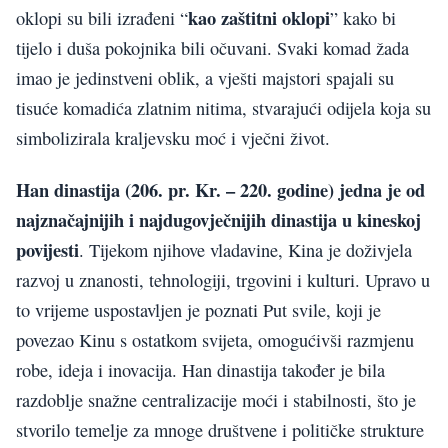
kao zaštitni oklopi
oklopi su bili izrađeni “
” kako bi
tijelo i duša pokojnika bili očuvani. Svaki komad žada
imao je jedinstveni oblik, a vješti majstori spajali su
tisuće komadića zlatnim nitima, stvarajući odijela koja su
simbolizirala kraljevsku moć i vječni život.
Han dinastija (206. pr. Kr. – 220. godine) jedna je od
najznačajnijih i najdugovječnijih dinastija u kineskoj
povijesti
. Tijekom njihove vladavine, Kina je doživjela
razvoj u znanosti, tehnologiji, trgovini i kulturi. Upravo u
to vrijeme uspostavljen je poznati Put svile, koji je
povezao Kinu s ostatkom svijeta, omogućivši razmjenu
robe, ideja i inovacija. Han dinastija također je bila
razdoblje snažne centralizacije moći i stabilnosti, što je
stvorilo temelje za mnoge društvene i političke strukture