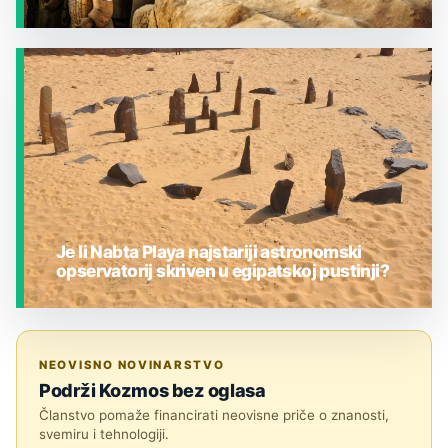
JESTE LI ZNALI?
Je li Nabta Playa najstariji astronomski
opservatorij skriven u egipatskoj pustinji?
JESTE LI ZNALI?
NEOVISNO NOVINARSTVO
Podrži Kozmos bez oglasa
Članstvo pomaže financirati neovisne priče o znanosti,
svemiru i tehnologiji.