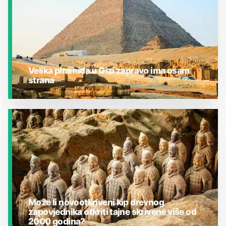
Velika piramida u Gizi zapravo ima osam
strana
JESTE LI ZNALI?
Može li novootkriveni kip drevnog
zapovjednika otkriti tajne skrivene više od
2000 godina?