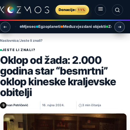
Preskoči na sadržaj
Donacije:
11%
Otvori izbornik
Otvori pretragu
Mjesec
Egzoplaneti
Međuzvjezdani objekti
Zemlja i ok
Naslovnica
Jeste li znali?
JESTE LI ZNALI?
Oklop od žada: 2.000
godina star “besmrtni”
oklop kineske kraljevske
obitelji
Ivan Petričević
16. rujna 2024.
3 min čitanja